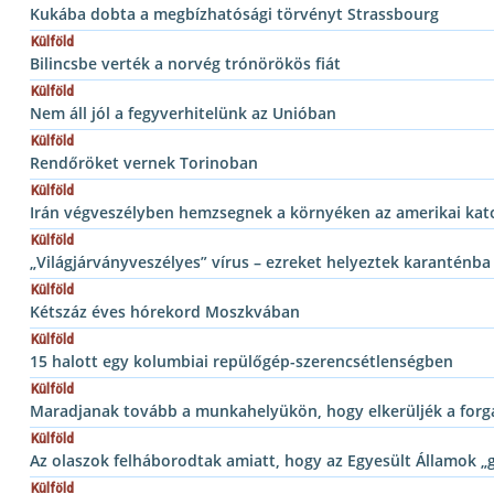
Kukába dobta a megbízhatósági törvényt Strassbourg
Külföld
Bilincsbe verték a norvég trónörökös fiát
Külföld
Nem áll jól a fegyverhitelünk az Unióban
Külföld
Rendőröket vernek Torinoban
Külföld
Irán végveszélyben hemzsegnek a környéken az amerikai ka
Külföld
„Világjárványveszélyes” vírus – ezreket helyeztek karanténba
Külföld
Kétszáz éves hórekord Moszkvában
Külföld
15 halott egy kolumbiai repülőgép-szerencsétlenségben
Külföld
Maradjanak tovább a munkahelyükön, hogy elkerüljék a forg
Külföld
Az olaszok felháborodtak amiatt, hogy az Egyesült Államok „g
Külföld