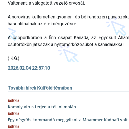
Valtonent, a válogatott vezető orvosát.
A norovírus kellemetlen gyomor- és bélrendszeri panaszokat
hasonlíthatnak az ételmérgezésre.
A csoportkörben a finn csapat Kanada, az Egyesült Államo
csütörtökön játsszák a nyitómérkőzésüket a kanadaiakkal.
( K.G.)
2026.02.04 22:57:10
További hírek Külföld témában
Külföld
Komoly vírus terjed a téli olimpián
Külföld
Egy négyfős kommandó meggyilkolta Moammer Kadhafi volt lí
Külföld