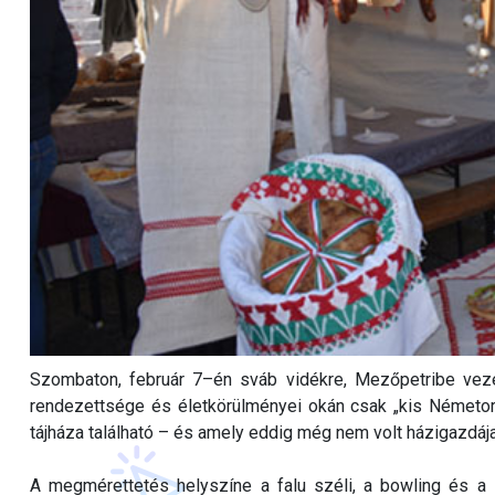
Szombaton, február 7–én sváb vidékre, Mezőpetribe vezet
rendezettsége és életkörülményei okán csak „kis Németo
tájháza található – és amely eddig még nem volt házigazdá
A megmérettetés helyszíne a falu széli, a bowling és a s