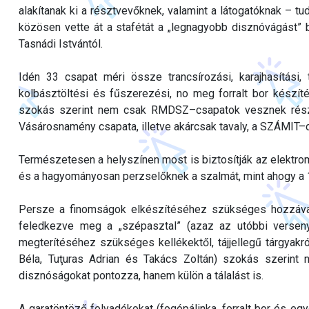
alakítanak ki a résztvevőknek, valamint a látogatóknak – t
közösen vette át a stafétát a „legnagyobb disznóvágást” b
Tasnádi Istvántól.
Idén 33 csapat méri össze trancsírozási, karajhasítási,
kolbásztöltési és fűszerezési, no meg forralt bor készít
szokás szerint nem csak RMDSZ–csapatok vesznek részt r
Vásárosnamény csapata, illetve akárcsak tavaly, a SZÁMIT–c
Természetesen a helyszínen most is biztosítják az elektro
és a hagyományosan perzselőknek a szalmát, mint ahogy a 11
Persze a finomságok elkészítéséhez szükséges hozzáva
feledkezve meg a „szépasztal” (azaz az utóbbi versenye
megterítéséhez szükséges kellékektől, tájjellegű tárgyakr
Béla, Tuţuras Adrian és Takács Zoltán) szokás szerint 
disznóságokat pontozza, hanem külön a tálalást is.
A garatöntöző folyadékokat (fogópálinka, forralt bor és e