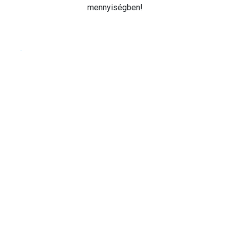
mennyiségben!
Cookie beállítások testre szabása