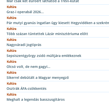
Már csak két euróért láthatod a Trevi-kutat
Kultúra
Graz-i operabál 2026...
Kultúra
Pár mutyi gyanús ingatlan ügy kiesett Hegyvidéken a szekré
Kultúra
Több százan tüntettek Lázár minisztériuma előtt
Kultúra
Nagyváradi jogtiprás
Kultúra
Sepsiszentgyörgy zsidó múltjára emlékeznek
Kultúra
Olcsó volt, de nem gagyi...
Kultúra
Sikerrel debütált a Magyar menyegző
Kultúra
Osztrák ÁFA-csökkentés
Kultúra
Meghalt a legendás basszusgitáros