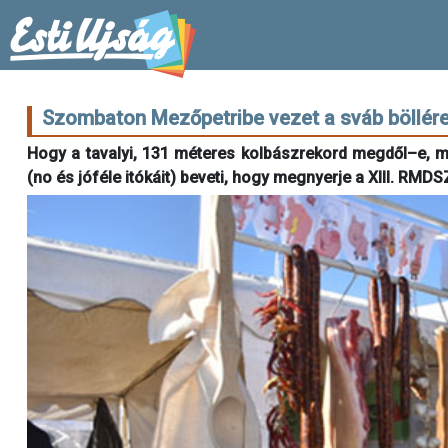
Szombaton Mezőpetribe vezet a sváb böllére
Hogy a tavalyi, 131 méteres kolbászrekord megdől–e, m
(no és jóféle itókáit) beveti, hogy megnyerje a XIII. RM