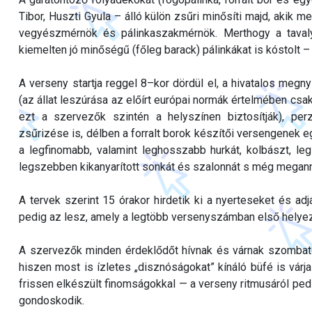
Tibor, Huszti Gyula – álló külön zsűri minősíti majd, akik 
vegyészmérnök és pálinkaszakmérnök. Merthogy a taval
kiemelten jó minőségű (főleg barack) pálinkákat is kóstolt – s
A verseny startja reggel 8–kor dördül el, a hivatalos me
(az állat leszúrása az előírt európai normák értelmében cs
ezt a szervezők szintén a helyszínen biztosítják), p
zsűrizése is, délben a forralt borok készítői versengenek 
a legfinomabb, valamint leghosszabb hurkát, kolbászt, le
legszebben kikanyarított sonkát és szalonnát s még megann
A tervek szerint 15 órakor hirdetik ki a nyerteseket és adj
pedig az lesz, amely a legtöbb versenyszámban első helyezé
A szervezők minden érdeklődőt hívnak és várnak szombat
hiszen most is ízletes „disznóságokat” kínáló büfé is várja
frissen elkészült finomságokkal — a verseny ritmusáról pedig
gondoskodik.