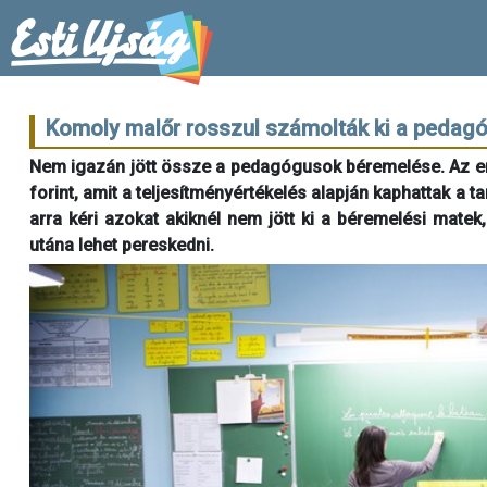
Komoly malőr rosszul számolták ki a pedag
Nem igazán jött össze a pedagógusok béremelése. Az em
forint, amit a teljesítményértékelés alapján kaphattak 
arra kéri azokat akiknél nem jött ki a béremelési matek
utána lehet pereskedni.