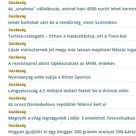
Gazdaság
Az „unalmas” vállalkozás, amivel havi 4500 eurót lehet keresn
Gazdaság
Ismét boltokat zárt be a rendőrség, most Szolnokon
Gazdaság
Turista-csalogató – itthon a Halászbástya, ott a Trevi-kút
Gazdaság
Lázár miniszternek jól megy már lassan majdnem félszáz inga
Gazdaság
A rezsistopról adott tájékoztatást az MVM, érdekes
Gazdaság
Nyersanyag-sokk sújtja a Ritter Sportot
Gazdaság
Lengyelország 4,3 milliárd dollárt fektet be a drónok ellen
Gazdaság
Az orosz Domodedovo repülőtér féláron kelt el
Gazdaság
Megnyílt a világ legnagyobb Lidlje: 3 emelettel, fotovoltaikus
Gazdaság
Hogyan gyűjtött ki egy blogger 200 gramm aranyat SIM-kárty