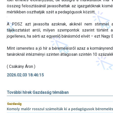
összeg felosztásánál javasolhattak az igazgatóknak kismért
mértékben oszthatják szét a pedagógusok között.
A PDSZ azt javasolta azoknak, akiknél nem stimmel a
tájékoztatást arról, milyen szempontok szerint történt 
jogellenes, ha sérti az egyenlő bánásmód elvét – ezt Nagy 
MInt ismeretes a jó hír a béremelésről azaz a kormányrende
tanároknál intézményi szinten átlagosan szintén 10 százalék
( Csákány Áron )
2026.02.03 18:46:15
További hírek Gazdaság témában
Gazdaság
Komoly malőr rosszul számolták ki a pedagógusok béremelé