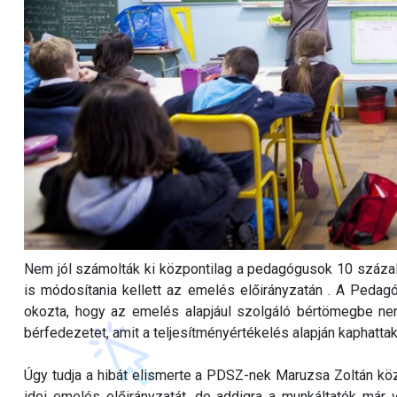
Nem jól számolták ki központilag a pedagógusok 10 száza
is módosítania kellett az emelés előirányzatán . A Peda
okozta, hogy az emelés alapjául szolgáló bértömegbe nem 
bérfedezetet, amit a teljesítményértékelés alapján kaphatt
Úgy tudja a hibát elismerte a PDSZ-nek Maruzsa Zoltán közne
idei emelés előirányzatát, de addigra a munkáltatók már 