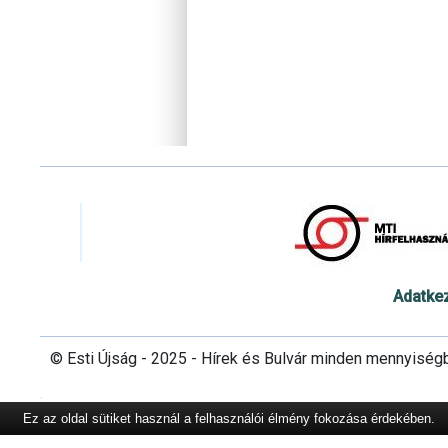
Adatke
© Esti Újság - 2025 - Hírek és Bulvár minden mennyiség
Ez az oldal sütiket használ a felhasználói élmény fokozása érdekében.