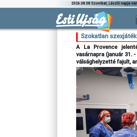
2026.08.08 Szombat, László napja va
Szokatlan szexjáték
A La Provence jelenté
vasárnapra (január 31. -
válsághelyzetté fajult,