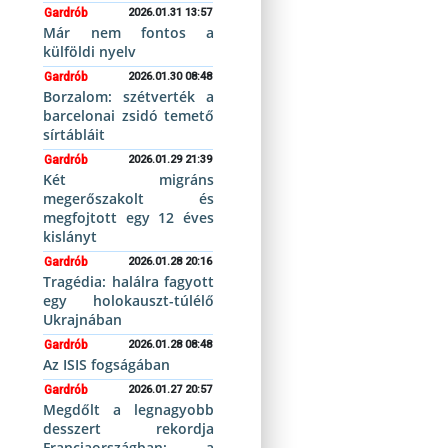
Gardrób
2026.01.31 13:57
Már nem fontos a
külföldi nyelv
Gardrób
2026.01.30 08:48
Borzalom: szétverték a
barcelonai zsidó temető
sírtábláit
Gardrób
2026.01.29 21:39
Két migráns
megerőszakolt és
megfojtott egy 12 éves
kislányt
Gardrób
2026.01.28 20:16
Tragédia: halálra fagyott
egy holokauszt-túlélő
Ukrajnában
Gardrób
2026.01.28 08:48
Az ISIS fogságában
Gardrób
2026.01.27 20:57
Megdőlt a legnagyobb
desszert rekordja
Franciaországban: a