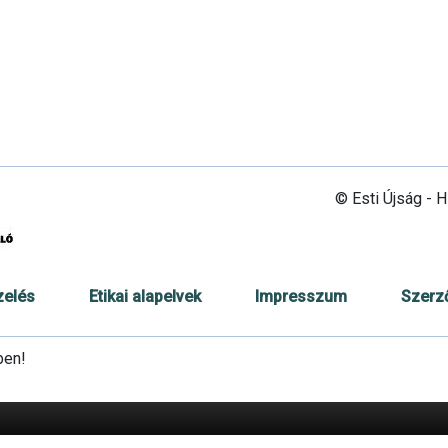
© Esti Újság - 
zelés
Etikai alapelvek
Impresszum
Szerz
ben!