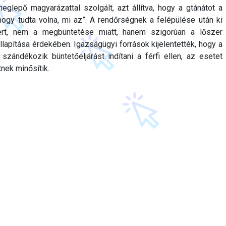
glepő magyarázattal szolgált, azt állítva, hogy a gtánátot a
 hogy tudta volna, mi az”. A rendőrségnek a felépülése után ki
mbert, nem a megbüntetése miatt, hanem szigorúan a lőszer
lapítása érdekében. Igazságügyi források kijelentették, hogy a
zándékozik büntetőeljárást indítani a férfi ellen, az esetet
tnek minősítik.