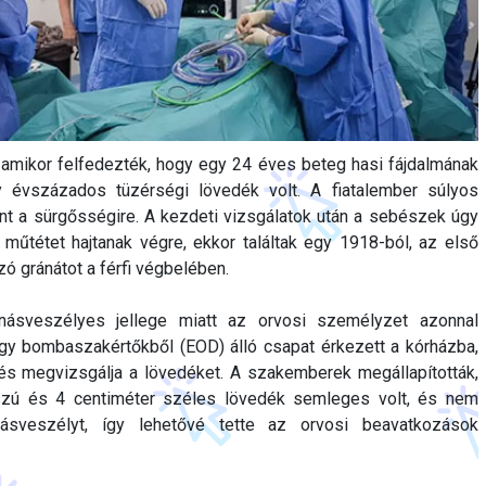
mikor felfedezték, hogy egy 24 éves beteg hasi fájdalmának
 évszázados tüzérségi lövedék volt. A fiatalember súlyos
t a sürgősségire. A kezdeti vizsgálatok után a sebészek úgy
műtétet hajtanak végre, ekkor találtak egy 1918-ból, az első
ó gránátot a férfi végbelében.
anásveszélyes jellege miatt az orvosi személyzet azonnal
Egy bombaszakértőkből (EOD) álló csapat érkezett a kórházba,
 és megvizsgálja a lövedéket. A szakemberek megállapították,
szú és 4 centiméter széles lövedék semleges volt, és nem
anásveszélyt, így lehetővé tette az orvosi beavatkozások