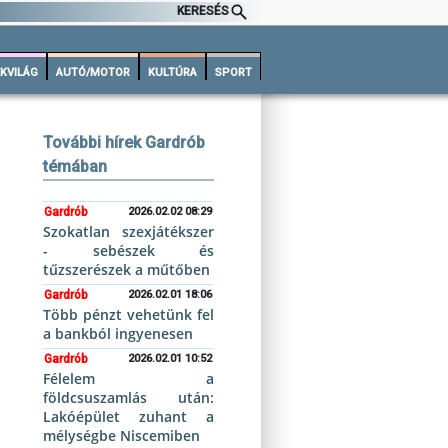
KERESÉS
KVILÁG
AUTÓ/MOTOR
KULTÚRA
SPORT
További hírek Gardrób
témában
Gardrób
2026.02.02 08:29
Szokatlan szexjátékszer
- sebészek és
tűzszerészek a műtőben
Gardrób
2026.02.01 18:06
Több pénzt vehetünk fel
a bankból ingyenesen
Gardrób
2026.02.01 10:52
Félelem a
földcsuszamlás után:
Lakóépület zuhant a
mélységbe Niscemiben