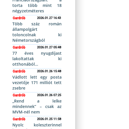
torta több mint 18
négyzetméteres
Gardrób
2026.01.27 16:43
Több száz román
állampolgárt
toloncolnak ki
Németországból
Gardrób
2026.01.27 05:48
77 éves nyugdíjast
lakoltattak ki
otthonából…
Gardrób
2026.01.26 15:48
Vádlott lett egy posta
vezetője 171 milliót tett
zsebre
Gardrób
2026.01.26 07:25
„Rend a lelke
mindennek” – csak az
MVM-nél nem
Gardrób
2026.01.25 11:58
Nyolc koleszterinnel