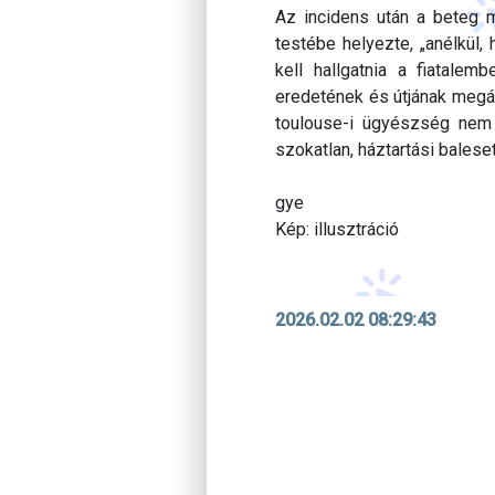
Az incidens után a beteg me
testébe helyezte, „anélkül,
kell hallgatnia a fiatale
eredetének és útjának megál
toulouse-i ügyészség nem s
szokatlan, háztartási balese
gye
Kép: illusztráció
2026.02.02 08:29:43