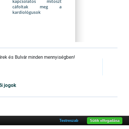
kapcsolatos mítoszt
cáfoltak meg a
kardiológusok
Hírek és Bulvár minden mennyiségben!
ői jogok
Cookie beállítások testre szabása
Testreszab
Sütik elfogadása