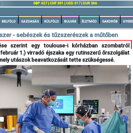
n
GBP 427 | CHF 391 | USD 317 | EUR 366
BELFÖLD
GAZDASÁG
KÜLFÖLD
BULVÁR
ÉLETMÓD
GARDRÓB
GYERE
szer - sebészek és tűzszerészek a műtőben
se szerint egy toulouse-i kórházban szombatról
 február 1.) virradó éjszaka egy rutinszerű őrszolgálat
 amely utászok beavatkozását tette szükségessé.