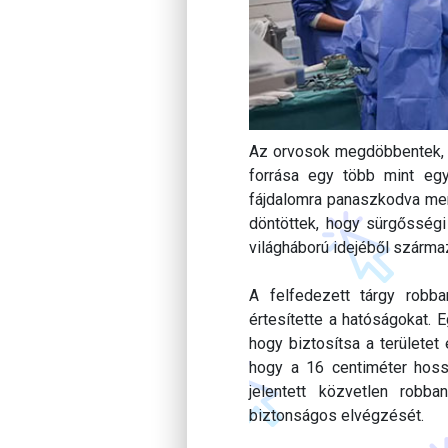
Az orvosok megdöbbentek, a
forrása egy több mint egy
fájdalomra panaszkodva men
döntöttek, hogy sürgősségi 
világháború idejéből származ
A felfedezett tárgy robb
értesítette a hatóságokat. 
hogy biztosítsa a területet
hogy a 16 centiméter hos
jelentett közvetlen robb
biztonságos elvégzését.