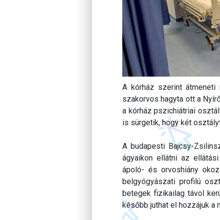
A kórház szerint átmeneti 
szakorvos hagyta ott a Nyírő
a kórház pszichiátriai oszt
is sürgetik, hogy két osztály
A budapesti Bajcsy-Zsilin
ágyaikon ellátni az ellátá
ápoló- és orvoshiány okoz
belgyógyászati profilú os
betegek fizikailag távol ke
később juthat el hozzájuk a