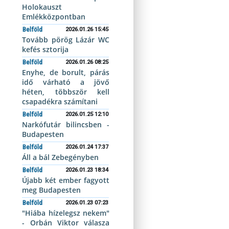
Holokauszt
Emlékközpontban
Belföld
2026.01.26 15:45
Tovább pörög Lázár WC
kefés sztorija
Belföld
2026.01.26 08:25
Enyhe, de borult, párás
idő várható a jövő
héten, többször kell
csapadékra számítani
Belföld
2026.01.25 12:10
Narkófutár bilincsben -
Budapesten
Belföld
2026.01.24 17:37
Áll a bál Zebegényben
Belföld
2026.01.23 18:34
Újabb két ember fagyott
meg Budapesten
Belföld
2026.01.23 07:23
"Hiába hízelegsz nekem"
- Orbán Viktor válasza