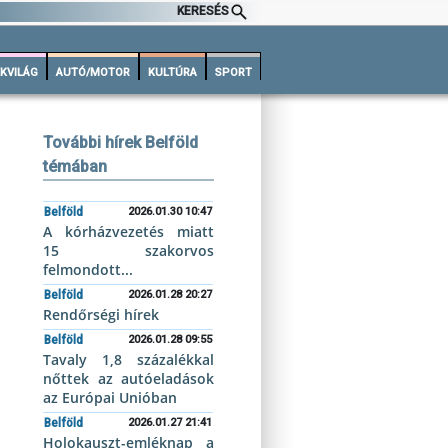
KERESÉS
KVILÁG
AUTÓ/MOTOR
KULTÚRA
SPORT
További hírek Belföld
témában
Belföld
2026.01.30 10:47
A kórházvezetés miatt
15 szakorvos
felmondott...
Belföld
2026.01.28 20:27
Rendőrségi hírek
Belföld
2026.01.28 09:55
Tavaly 1,8 százalékkal
nőttek az autóeladások
az Európai Unióban
Belföld
2026.01.27 21:41
Holokauszt-emléknap a