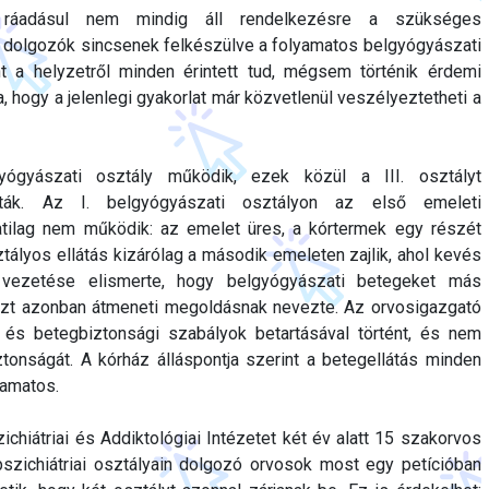
n ráadásul nem mindig áll rendelkezésre a szükséges
t dolgozók sincsenek felkészülve a folyamatos belgyógyászati
nt a helyzetről minden érintett tud, mégsem történik érdemi
ja, hogy a jelenlegi gyakorlat már közvetlenül veszélyeztetheti a
ógyászati osztály működik, ezek közül a III. osztályt
árták. Az I. belgyógyászati osztályon az első emeleti
atilag nem működik: az emelet üres, a kórtermek egy részét
ztályos ellátás kizárólag a második emeleten zajlik, ahol kevés
vezetése elismerte, hogy belgyógyászati betegeket más
ezt azonban átmeneti megoldásnak nevezte. Az orvosigazgató
 és betegbiztonsági szabályok betartásával történt, és nem
ztonságát. A kórház álláspontja szerint a betegellátás minden
yamatos.
chiátriai és Addiktológiai Intézetet két év alatt 15 szakorvos
pszichiátriai osztályain dolgozó orvosok most egy petícióban