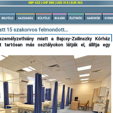
GBP 423 | CHF 388 | USD 314 | EUR 363
BELFÖLD
GAZDASÁG
KÜLFÖLD
BULVÁR
ÉLETMÓD
GARDRÓB
GYERE
tt 15 szakorvos felmondott...
személyzethiány miatt a Bajcsy-Zsilinszky Kórház
t tartósan más osztályokon látják el, állítja egy