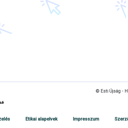
© Esti Újság - 
zelés
Etikai alapelvek
Impresszum
Szerz