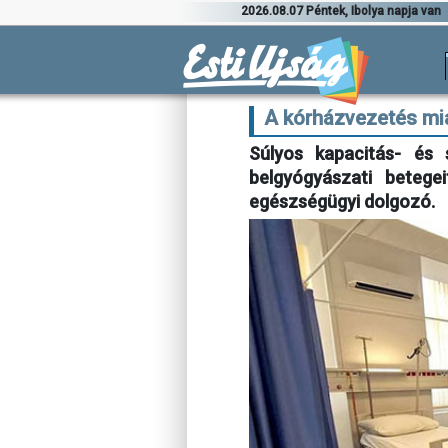
2026.08.07 Péntek, Ibolya napja van
A kórházvezetés mia
Súlyos kapacitás- és 
belgyógyászati betegei
egészségügyi dolgozó.