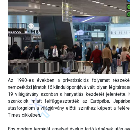
Az 1990-es években a privatizációs folyamat részek
nemzetközi járatok fő kiindulópontjává vált, olyan légitársa
19 világjárvány azonban a hanyatlás kezdetét jelentette.
szankciók miatt felfüggesztették az Európába, Japánba
utasforgalom a világjárvány előtti szinthez képest a felér
Times cikkében.
Egy modern terminál, amelyet évekig tartó késések után avat