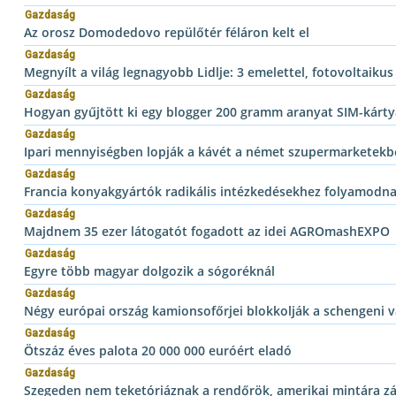
Gazdaság
Az orosz Domodedovo repülőtér féláron kelt el
Gazdaság
Megnyílt a világ legnagyobb Lidlje: 3 emelettel, fotovoltaikus
Gazdaság
Hogyan gyűjtött ki egy blogger 200 gramm aranyat SIM-kárty
Gazdaság
Ipari mennyiségben lopják a kávét a német szupermarketekb
Gazdaság
Francia konyakgyártók radikális intézkedésekhez folyamodnak
Gazdaság
Majdnem 35 ezer látogatót fogadott az idei AGROmashEXPO
Gazdaság
Egyre több magyar dolgozik a sógoréknál
Gazdaság
Négy európai ország kamionsofőrjei blokkolják a schengeni 
Gazdaság
Ötszáz éves palota 20 000 000 euróért eladó
Gazdaság
Szegeden nem teketóriáznak a rendőrök, amerikai mintára zá