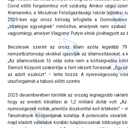
Covid előtti forgalomhoz volt szükség. Amikor végül üze
Kramarenko, a Moszkvai Felsőgazdasági Iskola repülési s
2025-ben egy orosz bíróság lefoglalta a Domodedovo re
„stratégiai egységnek” minősítve, amelynek nem szabad kü
vagyontárgy, amelyet Vlagyimir Putyin elnök jóváhagyott az
Becslések szerint az orosz állam azóta legalább 79 
nemzetbiztonsági okokkal igazolják az államosításokat, a 
„Az államosítások fő célja soha nem a költségvetés kitöl
Elemző Központ szakértője a fent idézett forrásnak. „Egysz
az adott eszközt” – tette hozzá. A nyereségesség viss
utasforgalmát a háború előtti szintre.
2025 decemberében törölték az ország legnagyobb raktártul
hogy az eredeti kikiáltási ár 1,2 milliárd dollár volt. 
nyereségesek voltak, jelentős diszkonttal kell értékelni” –
Tanulmányok Központjának kutatója. A potenciális vásárlók
majd eladott vállalatok korábbi tulajdonosainak többsége