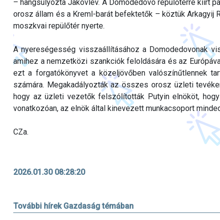
– hangsúlyozta Jakovlev. A Domodedovo repülőtérre kiírt pá
orosz állam és a Kreml-barát befektetők – köztük Arkagyij R
moszkvai repülőtér nyerte.
A nyereségesség visszaállításához a Domodedovonak vissza
amihez a nemzetközi szankciók feloldására és az Európával
ezt a forgatókönyvet a közeljövőben valószínűtlennek tar
számára. Megakadályozták az összes orosz üzleti tevékeny
hogy az üzleti vezetők felszólították Putyin elnököt, ho
vonatkozóan, az elnök által kinevezett munkacsoport minded
CZa.
2026.01.30 08:28:20
További hírek Gazdaság témában