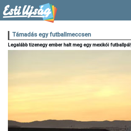
Támadás egy futballmeccsen
Legalább tizenegy ember halt meg egy mexikói futballpá