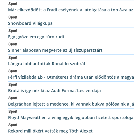
Sport
Már elkezdődött a Fradi esélyének a latolgatása a top 8-ra a
Sport
Snowboard Világkupa
Sport
Egy győzelem egy túró rudi
Sport
Sinner alaposan megverte az új síszupersztárt
Sport
Lángra lobbantották Ronaldo szobrát
Sport
Férfi vízilabda Eb - Ötméteres dráma után elődöntős a magya
Sport
Brutális így néz ki az Audi Forma-1-es verdája
Sport
Belgrádban lejtett a medence, ki vannak bukva pólósaink a j
Sport
Floyd Mayweather, a világ egyik legjobban fizetett sportolója
Sport
Rekord milliókért vették meg Tóth Alexet