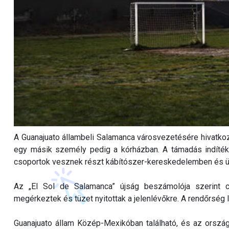
A Guanajuato állambeli Salamanca városvezetésére hivatkozó
egy másik személy pedig a kórházban. A támadás indíték
csoportok vesznek részt kábítószer-kereskedelemben és 
Az „El Sol de Salamanca” újság beszámolója szerint c
megérkeztek és tüzet nyitottak a jelenlévőkre. A rendőrség 
Guanajuato állam Közép-Mexikóban található, és az orszá