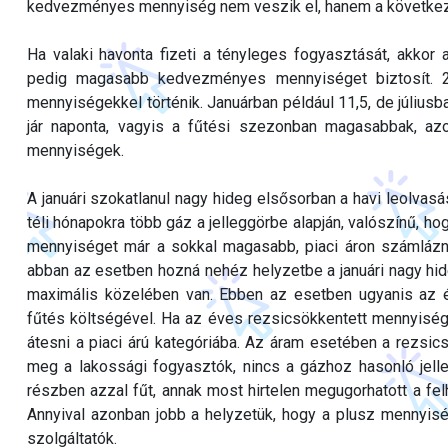
kedvezményes mennyiség nem veszik el, hanem a következő
Ha valaki havonta fizeti a tényleges fogyasztását, akkor 
pedig magasabb kedvezményes mennyiséget biztosít. 2
mennyiségekkel történik. Januárban például 11,5, de júli
jár naponta, vagyis a fűtési szezonban magasabbak, a
mennyiségek.
A januári szokatlanul nagy hideg elsősorban a havi leolvasá
téli hónapokra több gáz a jelleggörbe alapján, valószínű, ho
mennyiséget már a sokkal magasabb, piaci áron számlázná
abban az esetben hozná nehéz helyzetbe a januári nagy hi
maximális közelében van. Ebben az esetben ugyanis az 
fűtés költségével. Ha az éves rezsicsökkentett mennyisé
átesni a piaci árú kategóriába. Az áram esetében a rezsi
meg a lakossági fogyasztók, nincs a gázhoz hasonló jell
részben azzal fűt, annak most hirtelen megugorhatott a fel
Annyival azonban jobb a helyzetük, hogy a plusz mennyis
szolgáltatók.