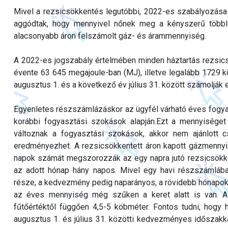
Mivel a rezsicsökkentés legutóbbi, 2022-es szabályozása 
aggódtak, hogy mennyivel nőnek meg a kényszerű többle
alacsonyabb áron felszámolt gáz- és árammennyiség.
A 2022-es jogszabály értelmében minden háztartás rezsicsö
évente 63 645 megajoule-ban (MJ), illetve legalább 1729
augusztus 1. és a következő év július 31. között számolják e
Egyenletes részszámlázáskor az ügyfél várható éves fogya
korábbi fogyasztási szokások alapján.Ezt a mennyiséget
változnak a fogyasztási szokások, akkor nem ajánlott
eredményezhet. A rezsicsökkentett áron kapott gázmennyi
napok számát megszorozzák az egy napra jutó rezsicsökken
az adott hónap hány napos. Mivel egy havi részszámláb
része, a kedvezmény pedig naparányos, a rövidebb hónapokba
az éves mennyiség még szűken a keret alatt is van. 
fűtőértéktől függően 4,5-5 köbméter. Fontos tudni, hog
augusztus 1. és július 31. közötti kedvezményes időszakk