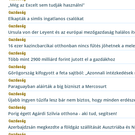
„Még az Excelt sem tudják használni”
Gazdaság
Elkapták a simlis ingatlanos csalókat
Gazdaság
Ursula von der Leyent és az európai mezőgazdaság halálos ít
Gazdaság
16 ezer kazincbarcikai otthonban nincs fűtés jöhetnek a me
Gazdaság
Több mint 2900 milliárd forint jutott el a gazdákhoz
Gazdaság
Görögország kifogyott a feta sajtból: „Azonnali intézkedések 
Gazdaság
Paraguayban aláírták a big bizniszt a Mercosurt
Gazdaság
Újabb ingyen tűzifa lesz bár nem biztos, hogy minden erdésze
Gazdaság
Porig égett Agárdi Szilvia otthona - aki tud, segítsen!
Gazdaság
Azerbajdzsán megkezdte a földgáz szállítását Ausztriába és
Gazdaság