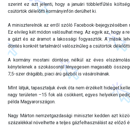
szerint ez azt jelenti, hogy a januári többletfűtés költs
csütörtök délelőtti kormányinfón derülhet ki.
A miniszterelnök az erről szóló Facebook-bejegyzésében ne
Ez elvileg két módon valósulhat meg. Az egyik az, hogy a 
a gázt és az áramot a lakossági fogyasztók. A másik lehet
döntés konkrét tartalmáról valószínűleg a csütörtök délelőtt
A kormány mostani döntése nélkül az éves elszámolás
kénytelenek a szokásosnál lényegesen magasabb összeget 
7,5-szer drágább, piaci árú gázból is vásárolnának.
MInt látjuk, tapasztaljuk évek óta nem érzékelt hideget kel
nagy területen –15 fok alá csökkent, egyes helyeken pedig
példa Magyarországon.
Nagy Márton nemzetgazdasági miniszter kedden azt közöl
százalékkal növelhette a teljes gázfelhasználást az előző