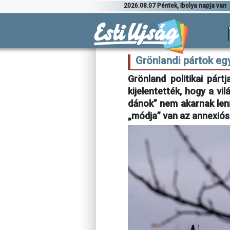
2026.08.07 Péntek, Ibolya napja van
Grönlandi pártok eg
Grönland politikai párt
kijelentették, hogy a v
dánok” nem akarnak lenn
„módja” van az annexiós