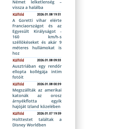
Német lelketlenség –
vissza a halálba
Külföld
2026.01.08 19:51
A Goretti vihar elérte
Franciaországot és az
Egyesült Királyságot -
160 km/h-s
széllökéseket és akár 9
méteres hullámokat is
hoz
Külföld
2026.01.08 09:33
Ausztriában egy rendőr
ellopta kollégája intim
fotóit
Külföld
2026.01.08 00:39
Megszállták az amerikai
katonák az orosz
árnyékflotta egyik
hajóját Izland közelében
Külföld
2026.01.07 19:59
Holttestet találtak a
Disney Worldben