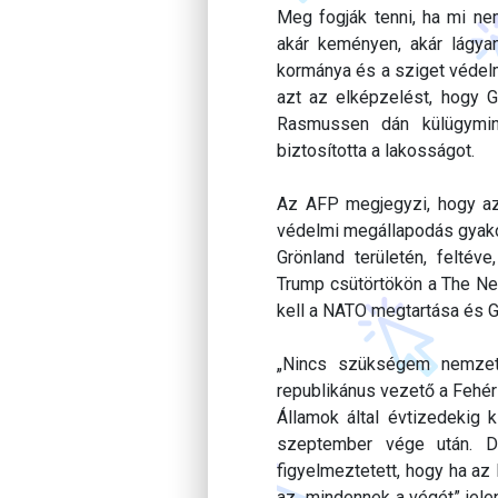
Meg fogják tenni, ha mi ne
akár keményen, akár lágya
kormánya és a sziget védelm
azt az elképzelést, hogy G
Rasmussen dán külügymini
biztosította a lakosságot.
Az AFP megjegyzi, hogy az 
védelmi megállapodás gyakor
Grönland területén, feltév
Trump csütörtökön a The New
kell a NATO megtartása és G
„Nincs szükségem nemzetk
republikánus vezető a Fehér
Államok által évtizedekig k
szeptember vége után. D
figyelmeztetett, hogy ha az
az „mindennek a végét” jele