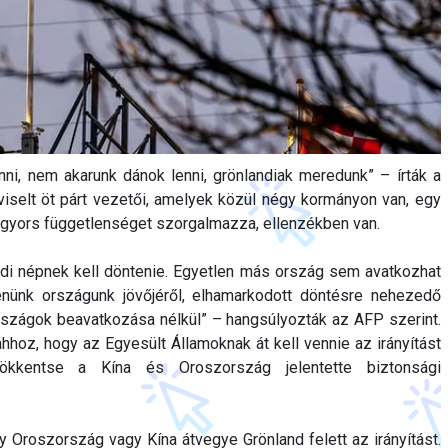
ni, nem akarunk dánok lenni, grönlandiak meredunk” – írták a
iselt öt párt vezetői, amelyek közül négy kormányon van, egy
ó gyors függetlenséget szorgalmazza, ellenzékben van.
andi népnek kell döntenie. Egyetlen más ország sem avatkozhat
enünk országunk jövőjéről, elhamarkodott döntésre nehezedő
zágok beavatkozása nélkül” – hangsúlyozták az AFP szerint.
hoz, hogy az Egyesült Államoknak át kell vennie az irányítást
sökkentse a Kína és Oroszország jelentette biztonsági
Oroszország vagy Kína átvegye Grönland felett az irányítást.