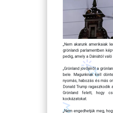
„Nem akarunk amerikaiak len
grönlandi parlamentben képv
pedig, amely a Dániától val
„Grönland jövőjéről a grönl
bele. Magunknak kell dönt
nyomás, habozás és más ors
Donald Trump ragaszkodik ah
Grönland felett, hogy c
kockázatokat.
„Nem engedhetjük meg, hogy 