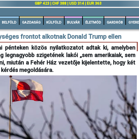
GBP 423 | CHF 388 | USD 314 | EUR 363
BELFÖLD
GAZDASÁG
KÜLFÖLD
BULVÁR
ÉLETMÓD
GARDRÓB
GYERE
ységes frontot alkotnak Donald Trump ellen
jai pénteken közös nyilatkozatot adtak ki, amelyben
ilág legnagyobb szigetének lakói „sem amerikaiak, sem
i, miután a Fehér Ház vezetője kijelentette, hogy két
 kérdés megoldására.