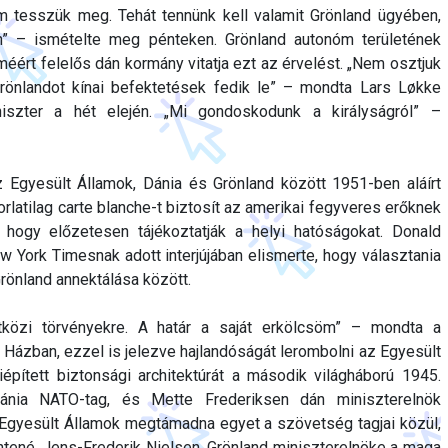
m tesszük meg. Tehát tennünk kell valamit Grönland ügyében,
n” – ismételte meg pénteken. Grönland autonóm területének
éért felelős dán kormány vitatja ezt az érvelést. „Nem osztjuk
rönlandot kínai befektetések fedik le” – mondta Lars Løkke
szter a hét elején. „Mi gondoskodunk a királyságról” –
Egyesült Államok, Dánia és Grönland között 1951-ben aláírt
latilag carte blanche-t biztosít az amerikai fegyveres erőknek
e, hogy előzetesen tájékoztatják a helyi hatóságokat. Donald
 York Timesnak adott interjújában elismerte, hogy választania
rönland annektálása között.
özi törvényekre. A határ a saját erkölcsöm” – mondta a
 Házban, ezzel is jelezve hajlandóságát lerombolni az Egyesült
iépített biztonsági architektúrát a második világháború 1945.
ánia NATO-tag, és Mette Frederiksen dán miniszterelnök
 Egyesült Államok megtámadna egyet a szövetség tagjai közül,
ntené. Jens-Frederik Nielsen, Grönland miniszterelnöke a maga