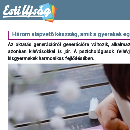
Három alapvető készség, amit a gyerekek e
Az oktatás generációról generációra változik, alkalma
azonban kihívásokkal is jár. A pszichológusok felhí
kisgyermekek harmonikus fejlődésében.