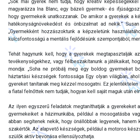
„Sok mai gyerek nem tudja, hogy kreatív képességekkel
magyarázza Ina Blanc, egy bázeli gyermek- és ifjúságpsz
hogy gyermekeik unatkozzanak. De amikor a gyerekek a képz
hatékonyságnövekedést és önbizalmat ad nekik.” Susan G
„Gyermekként hozzászoktunk a képzeletünk használatáh
kulcsfontosságú a mentális fejlődésünk szempontjából, mert k
Tehát hagynunk kell, hogy a gyerekek megtapasztalják az
tevékenységekhez, vagy félbeszakítanunk a játékaikat, hog
mondja: „Soha ne próbálj meg egy boldog gyermeket bo
háztartási készségek fontossága Egy olyan világban, ah
gyereket tanítanak meg kézzel mosogatni. Ez jelentéktelen 
a fiatal felnőttek nem tudják, hogyan kell saját maguk után e
Az ilyen egyszerű feladatok megtaníthatják a gyerekeket 
gyermekeiket a házimunkába, például a mosogatásba va
abban segítenek nekik, hogy önállóbbak legyenek, hanem 
szakértők. Az alapvető készségek, például a motoros készs
szülők aktív bevonása ellensúlyozhatja.