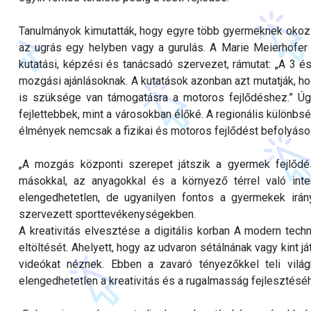
Tanulmányok kimutatták, hogy egyre több gyermeknek okoz
az ugrás egy helyben vagy a gurulás. A Marie Meierhofer I
kutatási, képzési és tanácsadó szervezet, rámutat: „A 3 
mozgási ajánlásoknak. A kutatások azonban azt mutatják, h
is szüksége van támogatásra a motoros fejlődéshez.” Úg
fejlettebbek, mint a városokban élőké. A regionális különbsé
élmények nemcsak a fizikai és motoros fejlődést befolyáso
„A mozgás központi szerepet játszik a gyermek fejlődés
másokkal, az anyagokkal és a környező térrel való int
elengedhetetlen, de ugyanilyen fontos a gyermekek irány
szervezett sporttevékenységekben.
A kreativitás elvesztése a digitális korban A modern tec
eltöltését. Ahelyett, hogy az udvaron sétálnának vagy kint 
videókat néznek. Ebben a zavaró tényezőkkel teli vilá
elengedhetetlen a kreativitás és a rugalmasság fejlesztésé