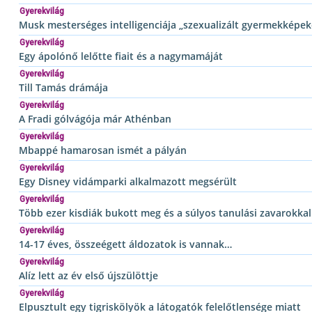
Gyerekvilág
Musk mesterséges intelligenciája „szexualizált gyermekképeke
Gyerekvilág
Egy ápolónő lelőtte fiait és a nagymamáját
Gyerekvilág
Till Tamás drámája
Gyerekvilág
A Fradi gólvágója már Athénban
Gyerekvilág
Mbappé hamarosan ismét a pályán
Gyerekvilág
Egy Disney vidámparki alkalmazott megsérült
Gyerekvilág
Több ezer kisdiák bukott meg és a súlyos tanulási zavarokkal
Gyerekvilág
14-17 éves, összeégett áldozatok is vannak…
Gyerekvilág
Alíz lett az év első újszülöttje
Gyerekvilág
Elpusztult egy tigriskölyök a látogatók felelőtlensége miatt