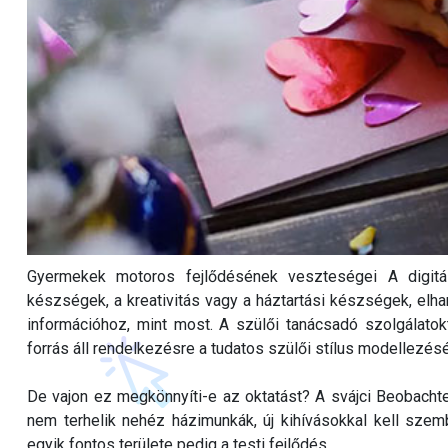
Gyermekek motoros fejlődésének veszteségei A digitá
készségek, a kreativitás vagy a háztartási készségek, elh
információhoz, mint most. A szülői tanácsadó szolgálat
forrás áll rendelkezésre a tudatos szülői stílus modellezésé
De vajon ez megkönnyíti-e az oktatást? A svájci Beobachte
nem terhelik nehéz házimunkák, új kihívásokkal kell szemb
egyik fontos területe pedig a testi fejlődés.