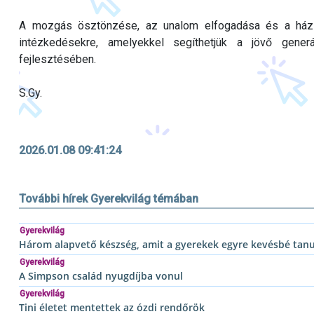
A mozgás ösztönzése, az unalom elfogadása és a házim
intézkedésekre, amelyekkel segíthetjük a jövő gene
fejlesztésében.
S.Gy.
2026.01.08 09:41:24
További hírek Gyerekvilág témában
Gyerekvilág
Három alapvető készség, amit a gyerekek egyre kevésbé tan
Gyerekvilág
A Simpson család nyugdíjba vonul
Gyerekvilág
Tini életet mentettek az ózdi rendőrök