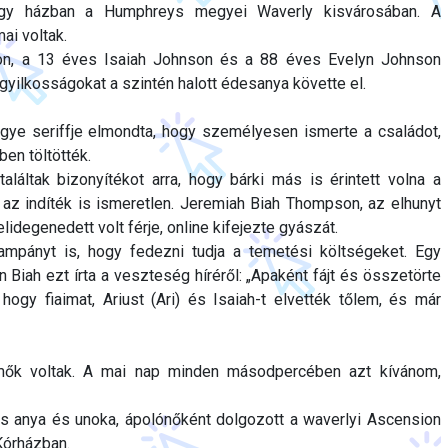
 egy házban a Humphreys megyei Waverly kisvárosában. A
ai voltak.
n, a 13 éves Isaiah Johnson és a 88 éves Evelyn Johnson
gyilkosságokat a szintén halott édesanya követte el.
ye seriffje elmondta, hogy személyesen ismerte a családot,
en töltötték.
aláltak bizonyítékot arra, hogy bárki más is érintett volna a
az indíték is ismeretlen. Jeremiah Biah Thompson, az elhunyt
idegenedett volt férje, online kifejezte gyászát.
ampányt is, hogy fedezni tudja a temetési költségeket. Egy
Biah ezt írta a veszteség híréről: „Apaként fájt és összetörte
 hogy fiaimat, Ariust (Ari) és Isaiah-t elvették tőlem, és már
mők voltak. A mai nap minden másodpercében azt kívánom,
s anya és unoka, ápolónőként dolgozott a waverlyi Ascension
Kórházban.