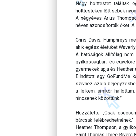
Négy holttestet találtak
holttesteken lőtt sebek nyom
A négyéves Arius Thompso
néven azonosították őket. A 
Chris Davis, Humphreys meg
akik egész életüket Waverlyb
A hatóságok állítólag nem t
gyilkosságban, és egyelőre 
gyermekek apja és Heather el
Elindított egy GoFundMe k
szívhez szóló bejegyzésben 
a lelkem, amikor hallottam,
nincsenek közöttünk.”
Hozzátette: „Csak csecse
bárcsak felébredhetnének.”
Heather Thompson, a gyilko
Saint Thomas Three Rivers 