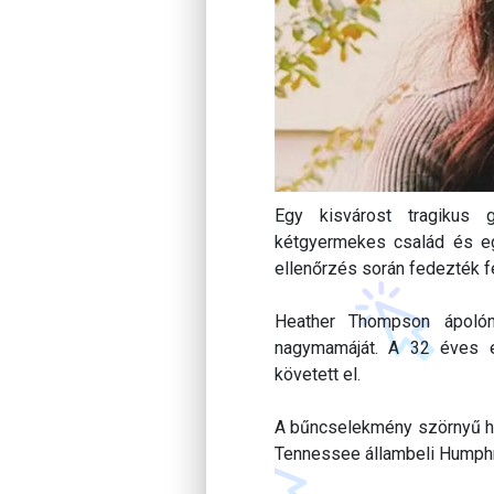
Egy kisvárost tragikus 
kétgyermekes család és egy
ellenőrzés során fedezték fe
Heather Thompson ápolón
nagymamáját. A 32 éves e
követett el.
A bűncselekmény szörnyű hely
Tennessee állambeli Humphre