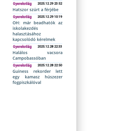
Gyerekvilág
2025.12.29 23:52
Hatszor szúrt a férjébe
Gyerekvilág
2025.12.29 10:19
OH: már beadhatók az
iskolakezdés
halasztásához
kapcsolódó kérelmek
Gyerekvilág
2025.12.28 22:33
Halálos vacsora
Campobassóban
Gyerekvilág
2025.12.28 22:50
Guiness rekorder lett
egy kamasz húszezer
fogpiszkálóval