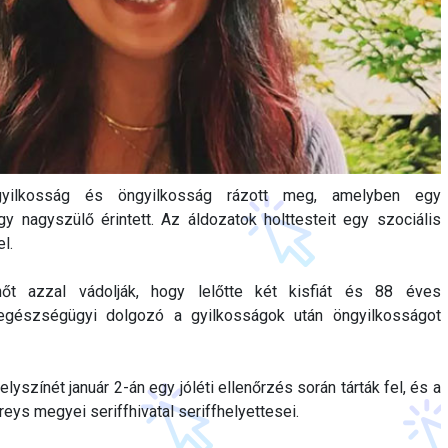
gyilkosság és öngyilkosság rázott meg, amelyben egy
 nagyszülő érintett. Az áldozatok holttesteit egy szociális
l.
őt azzal vádolják, hogy lelőtte két kisfiát és 88 éves
gészségügyi dolgozó a gyilkosságok után öngyilkosságot
színét január 2-án egy jóléti ellenőrzés során tárták fel, és a
ys megyei seriffhivatal seriffhelyettesei.