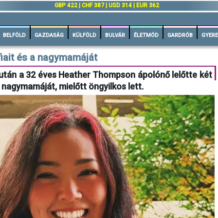
GBP 422 | CHF 387 | USD 314 | EUR 362
BELFÖLD
GAZDASÁG
KÜLFÖLD
BULVÁR
ÉLETMÓD
GARDRÓB
GYERE
fiait és a nagymamáját
iután a 32 éves Heather Thompson ápolónő lelőtte két
nagymamáját, mielőtt öngyilkos lett.