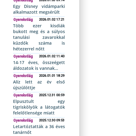
Gyerekvilág
2026.01.03 09:14
Egy Disney vidámparki
alkalmazott megsérült
Gyerekvilág
2026.01.02 17:21
Több ezer kisdiák
bukott meg és a súlyos
tanulási zavarokkal
küzdők száma is
hétezerrel nőtt
Gyerekvilág
2026.01.02 11:40
14-17 éves, összeégett
áldozatok is vannak…
Gyerekvilág
2026.01.01 18:29
Alíz lett az év első
újszülöttje
Gyerekvilág
2025.12.31 00:59
Elpusztult egy
tigriskölyök a látogatók
felelőtlensége miatt
Gyerekvilág
2025.12.30 09:53
Letartóztatták a 36 éves
tanárnőt