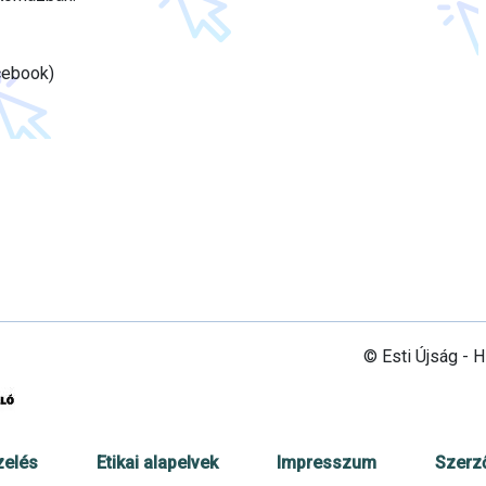
cebook)
© Esti Újság - 
zelés
Etikai alapelvek
Impresszum
Szerz