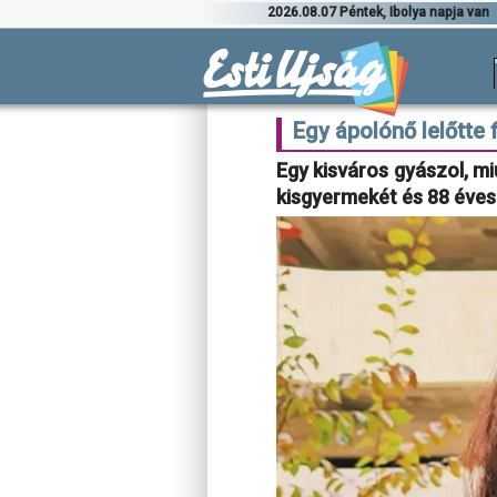
2026.08.07 Péntek, Ibolya napja van
Egy ápolónő lelőtte 
Egy kisváros gyászol, m
kisgyermekét és 88 éves 