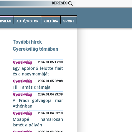
KERESÉS
KVILÁG
AUTÓ/MOTOR
KULTÚRA
SPORT
További hírek
Gyerekvilág témában
Gyerekvilág
2026.01.05 17:38
Egy ápolónő lelőtte fiait
és a nagymamáját
Gyerekvilág
2026.01.05 08:08
Till Tamás drámája
Gyerekvilág
2026.01.04 23:39
A Fradi gólvágója már
Athénban
Gyerekvilág
2026.01.04 01:10
Mbappé hamarosan
ismét a pályán