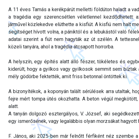
A 11 éves Tamás a kerékpárút melletti földúton haladt a vad
a tragédia egy szerencsétlen véletlennel kezdődhetett
járművel közlekedve elüthette a kisfiút. A kisfiú nem halt me
segítséget hívott volna, a pániktól és a lebukástól való f
adatai szerint a fiút nem hagyták az út szélén. A tettesne
közeli tanyára, ahol a tragédia átcsapott horrorba.
A helyszín, egy építés alatt álló fészer, tökéletes és eg
kiderült, hogy a gyilkos vagy gyilkosok semmit sem bíztak 
mély gödörbe fektették, amit friss betonnal öntöttek ki.
A bizonyítékok, a koponyán talált sérülések arra utaltak, 
fejre mért tompa ütés okozhatta. A beton végül megkötött,
alatt.
A tanyán dolgozó esztergályos, V. József, aki segédkezett
egy ismerősének, vagy legalábbis olyan morzsákat hagyott h
F. János, aki 2025-ben már felnőtt férfiként néz szembe a 