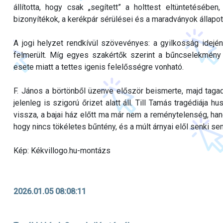
állította, hogy csak „segített” a holttest eltüntetéséb
bizonyítékok, a kerékpár sérülései és a maradványok állapota
A jogi helyzet rendkívül szövevényes: a gyilkosság idején
felmerült. Míg egyes szakértők szerint a bűncselekmény t
esete miatt a tettes igenis felelősségre vonható.
F. János a börtönből üzenve először beismerte, majd tagad
jelenleg is szigorú őrizet alatt áll. Till Tamás tragédiája 
vissza, a bajai ház előtt ma már nem a reménytelenség, ha
hogy nincs tökéletes bűntény, és a múlt árnyai elől senki s
Kép: Kékvillogo.hu-montázs
2026.01.05 08:08:11