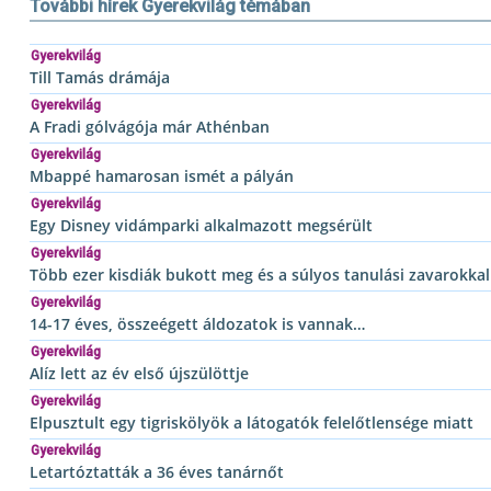
További hírek Gyerekvilág témában
Gyerekvilág
Till Tamás drámája
Gyerekvilág
A Fradi gólvágója már Athénban
Gyerekvilág
Mbappé hamarosan ismét a pályán
Gyerekvilág
Egy Disney vidámparki alkalmazott megsérült
Gyerekvilág
Több ezer kisdiák bukott meg és a súlyos tanulási zavarokkal
Gyerekvilág
14-17 éves, összeégett áldozatok is vannak…
Gyerekvilág
Alíz lett az év első újszülöttje
Gyerekvilág
Elpusztult egy tigriskölyök a látogatók felelőtlensége miatt
Gyerekvilág
Letartóztatták a 36 éves tanárnőt