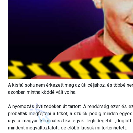
A kisfiú soha nem érkezett meg az úti céljához, és többé nem
azonban mintha köddé vált volna.
A nyomozás évtizedeken át tartott. A rendőrség ezer és eze
próbálták megfejteni a titkot, a szülők pedig minden egyes
ügy a magyar kriminalisztika egyik leghidegebb „döglött
mindent megváltoztatott, de előbb lássuk mi történhetett.