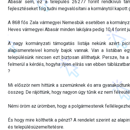
Abasár sem, ez a település 26 277 forint rendkívüli tá
fejlesztéseket fog tudni megvalósítani a kormánytól kapott 
A 868 fős Zala vármegyei Nemesbük esetében a kormányzati
Heves vármegyei Abasár minden lakójára pedig 10,4 forint ju
A nagy kormányzati támogatás listája nekünk azért pici
alapismereteivel komoly bajok vannak. Van a listában eg
településünk nincsen ezt biztosan állíthatjuk. Persze, h
felmerül a kérdés, hogyha ilyen elírás van ebben táblázatba
?
Mi először nem hittünk a szemünknek és arra gyanakodtunk, h
összeg. De rájöttünk, hogy nagyon úgy tűnik ez nem félreüté
Némi öröm az ürömben, hogy a polgármesterek fellélegezhe
És hogy mire költhetik a pénzt? A rendelet szerint az alapin
és településüzemeltetésre.