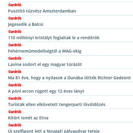
Gardrób
Pusztító tűzvész Amszterdamban
Gardrób
Jegesedik a Balcsi
Gardrób
110 milliónyi kristályt foglaltak le a rendőrök
Gardrób
Fehérneműmodellségtől a WAG-ekig
Gardrób
Lavina sodort el egy magyar túrázót
Gardrób
Ma 81 éve, hogy a nyilasok a Dunába lőtték Richter Gedeont
Gardrób
A póni arcon rúgott egy 12 éves lányt
Gardrób
Turisták ellen elkövetett tengerparti lövöldözés
Gardrób
Kitört ismét az Etna
Gardrób
Új szelfipont lett a Nyugati pályaudvar teteje