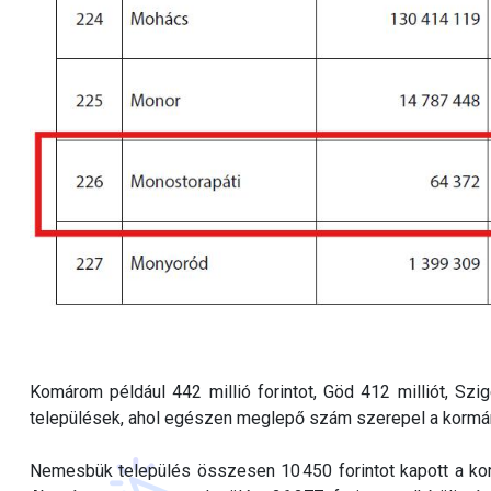
Komárom például 442 millió forintot, Göd 412 milliót, Szi
települések, ahol egészen meglepő szám szerepel a kormán
Nemesbük település összesen 10 450 forintot kapott a kor