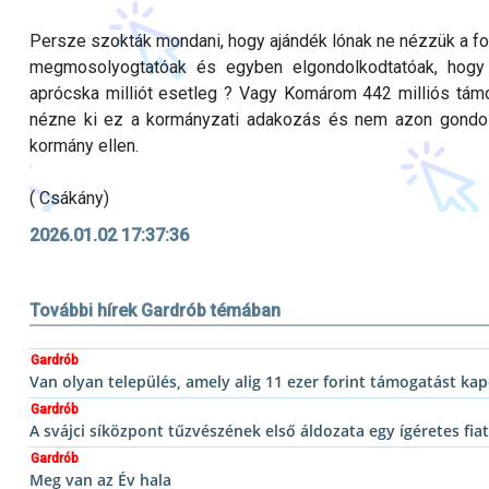
Persze szokták mondani, hogy ajándék lónak ne nézzük a fog
megmosolyogtatóak és egyben elgondolkodtatóak, hogy v
aprócska milliót esetleg ? Vagy Komárom 442 milliós támog
nézne ki ez a kormányzati adakozás és nem azon gondo
kormány ellen.
( Csákány)
2026.01.02 17:37:36
További hírek Gardrób témában
Gardrób
Van olyan település, amely alig 11 ezer forint támogatást kap
Gardrób
A svájci síközpont tűzvészének első áldozata egy ígéretes fiat
Gardrób
Meg van az Év hala