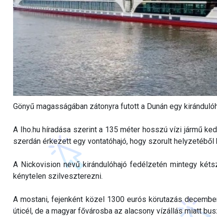
Gönyű magasságában zátonyra futott a Dunán egy kiránduló
A Iho.hu híradása szerint a 135 méter hosszú vízi jármű ked
szerdán érkezett egy vontatóhajó, hogy szorult helyzetéből k
A Nickovision nevű kirándulóhajó fedélzetén mintegy kétsz
kénytelen szilveszterezni.
A mostani, fejenként közel 1300 eurós körutazás december
úticél, de a magyar fővárosba az alacsony vízállás miatt bus