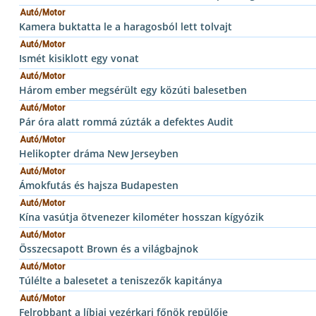
Autó/Motor
Kamera buktatta le a haragosból lett tolvajt
Autó/Motor
Ismét kisiklott egy vonat
Autó/Motor
Három ember megsérült egy közúti balesetben
Autó/Motor
Pár óra alatt rommá zúzták a defektes Audit
Autó/Motor
Helikopter dráma New Jerseyben
Autó/Motor
Ámokfutás és hajsza Budapesten
Autó/Motor
Kína vasútja ötvenezer kilométer hosszan kígyózik
Autó/Motor
Összecsapott Brown és a világbajnok
Autó/Motor
Túlélte a balesetet a teniszezők kapitánya
Autó/Motor
Felrobbant a líbiai vezérkari főnök repülője