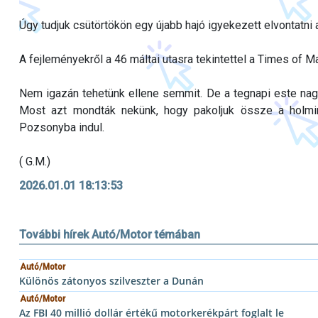
Úgy tudjuk csütörtökön egy újabb hajó igyekezett elvontatni a
A fejleményekről a 46 máltai utasra tekintettel a Times of Mal
Nem igazán tehetünk ellene semmit. De a tegnapi este nagy
Most azt mondták nekünk, hogy pakoljuk össze a holmin
Pozsonyba indul.
( G.M.)
2026.01.01 18:13:53
További hírek Autó/Motor témában
Autó/Motor
Különös zátonyos szilveszter a Dunán
Autó/Motor
Az FBI 40 millió dollár értékű motorkerékpárt foglalt le