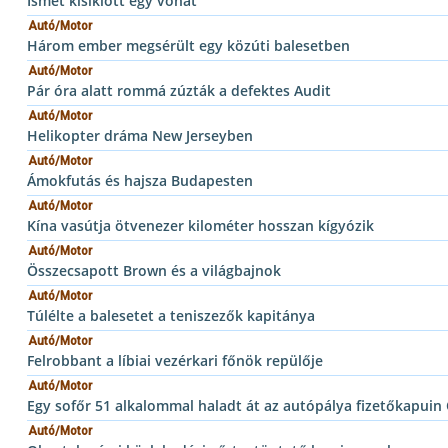
Ismét kisiklott egy vonat
Autó/Motor
Három ember megsérült egy közúti balesetben
Autó/Motor
Pár óra alatt rommá zúzták a defektes Audit
Autó/Motor
Helikopter dráma New Jerseyben
Autó/Motor
Ámokfutás és hajsza Budapesten
Autó/Motor
Kína vasútja ötvenezer kilométer hosszan kígyózik
Autó/Motor
Összecsapott Brown és a világbajnok
Autó/Motor
Túlélte a balesetet a teniszezők kapitánya
Autó/Motor
Felrobbant a líbiai vezérkari főnök repülője
Autó/Motor
Egy sofőr 51 alkalommal haladt át az autópálya fizetőkapuin
Autó/Motor