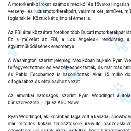
A motorkerékpárokat számos mexikói és fővárosi ingatlan á
verseny- és luxusmotorkerékpárt, valamint két járművet, m
foglaltak le. Köztük két olimpiai érmet is.
Az FBI által közzétett fotókon több Ducati motorkerékpár l
Ez a művelet az FBI, a Los Angeles-i rendőrség, a 
együttműködésének eredménye.
A Washington szerint jelenleg Mexikóban bujkáló Ryan Wed
felfegyverzettnek és veszélyesnek tartják, és már más hí
és Pablo Escobarhoz is hasonlították. Akár 15 millió dol
elfogásához és elítéléséhez vezet.
Az amerikai hatóságok szerint Ryan Weddinget állítól
bűnszervezete – írja az ABC News.
Ryan Weddinget, aki korábban tagja volt a kanadai snowboar
már elítélték kokain terjesztésére irányuló összeesküv
szövetségi ügyészek azzal vádolták, hogy bűnszervezetet