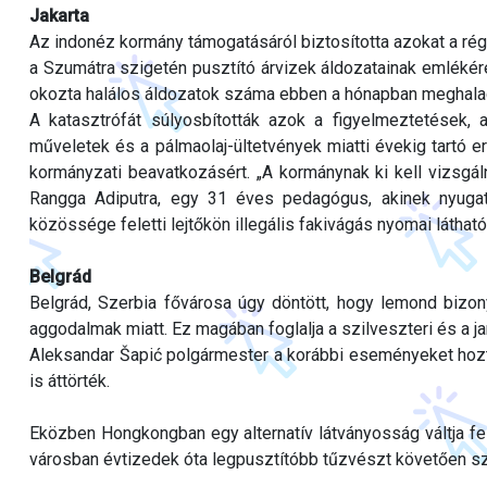
Jakarta
Az indonéz kormány támogatásáról biztosította azokat a rég
a Szumátra szigetén pusztító árvizek áldozatainak emlékére
okozta halálos áldozatok száma ebben a hónapban meghalad
A katasztrófát súlyosbították azok a figyelmeztetések, a
műveletek és a pálmaolaj-ültetvények miatti évekig tartó e
kormányzati beavatkozásért. „A kormánynak ki kell vizsgáln
Rangga Adiputra, egy 31 éves pedagógus, akinek nyugat
közössége feletti lejtőkön illegális fakivágás nyomai látható
Belgrád
Belgrád, Szerbia fővárosa úgy döntött, hogy lemond biz
aggodalmak miatt. Ez magában foglalja a szilveszteri és a j
Aleksandar Šapić polgármester a korábbi eseményeket hozt
is áttörték.
Eközben Hongkongban egy alternatív látványosság váltja fel
városban évtizedek óta legpusztítóbb tűzvészt követően sz