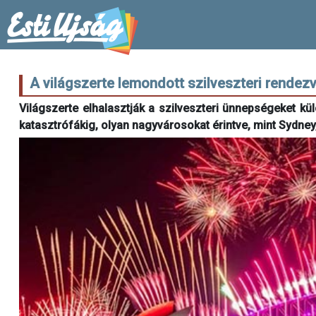
A világszerte lemondott szilveszteri rendezv
Világszerte elhalasztják a szilveszteri ünnepségeket kü
katasztrófákig, olyan nagyvárosokat érintve, mint Sydney