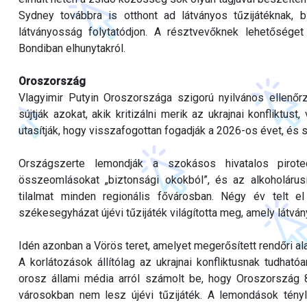
Sydney továbbra is otthont ad látványos tűzijátéknak, bi
látványosság folytatódjon. A résztvevőknek lehetőség
Bondiban elhunytakról.
Oroszország
Vlagyimir Putyin Oroszországa szigorú nyilvános ellenő
sújtják azokat, akik kritizálni merik az ukrajnai konfliktu
utasítják, hogy visszafogottan fogadják a 2026-os évet, és
Országszerte lemondják a szokásos hivatalos pirotech
összeomlásokat „biztonsági okokból”, és az alkoholárus
tilalmat minden regionális fővárosban. Négy év telt 
székesegyházat újévi tűzijáték világította meg, amely látván
Idén azonban a Vörös teret, amelyet megerősített rendőri alak
A korlátozások állítólag az ukrajnai konfliktusnak tudhat
orosz állami média arról számolt be, hogy Oroszország 8
városokban nem lesz újévi tűzijáték. A lemondások tén