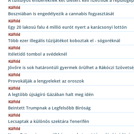
A túlsúlyos embereknek két ülésért kell fizetniük a repülőgé
Külföld
Boszniában is engedélyezik a cannabis fogyasztását
Külföld
Egy 20 lakosú falu 4 millió eurót nyert a karácsonyi lottón
Külföld
Több ezer illegális tűzijátékot koboztak el - sógoréknál
Külföld
Itéletidő tombol a svédeknél
Külföld
Jövőre is sok határontúli gyermek örülhet a Rákóczi Szövetsé
Külföld
Provokálják a lengyeleket az oroszok
Külföld
A legtöbb újságíró Gázában halt meg idén
Külföld
Beintett Trumpnak a Legfelsőbb Biróság
Külföld
Lecsaptak a különös szektára Tenerifén
Külföld