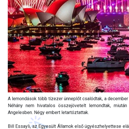
A lemondások több tízezer ünneplőt csalódtak, a december 3
Néhány nem hivatalos összejövetelt lemondtak, miután
Angelesben. Négy embert letartóztattak.
Bill Essayli, az Egyesült Államok első ügyészhelyettese elár