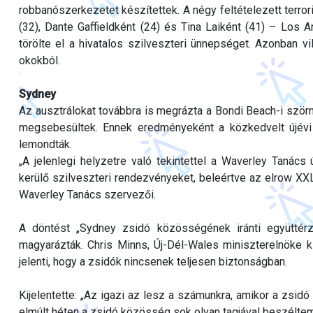
robbanószerkezetet készítettek. A négy feltételezett terror
(32), Dante Gaffieldként (24) és Tina Laiként (41) – Los 
törölte el a hivatalos szilveszteri ünnepséget. Azonban 
okokból.
Sydney
Az ausztrálokat továbbra is megrázta a Bondi Beach-i szö
megsebesültek. Ennek eredményeként a közkedvelt újévi 
lemondták.
„A jelenlegi helyzetre való tekintettel a Waverley Taná
kerülő szilveszteri rendezvényeket, beleértve az elrow XXL
Waverley Tanács szervezői.
A döntést „Sydney zsidó közösségének iránti együtté
magyarázták. Chris Minns, Új-Dél-Wales miniszterelnöke k
jelenti, hogy a zsidók nincsenek teljesen biztonságban.
Kijelentette: „Az igazi az lesz a számunkra, amikor a zsi
elmúlt héten a zsidó közösség sok olyan tagjával beszélte