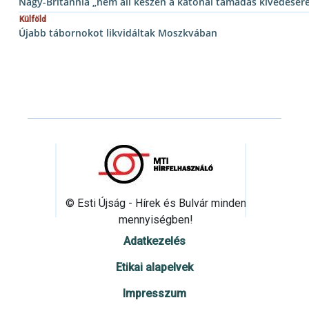
Nagy-Britannia „nem áll készen a katonai támadás kivédésér
Külföld
Újabb tábornokot likvidáltak Moszkvában
© Esti Újság - Hírek és Bulvár minden
mennyiségben!
Adatkezelés
Etikai alapelvek
Impresszum