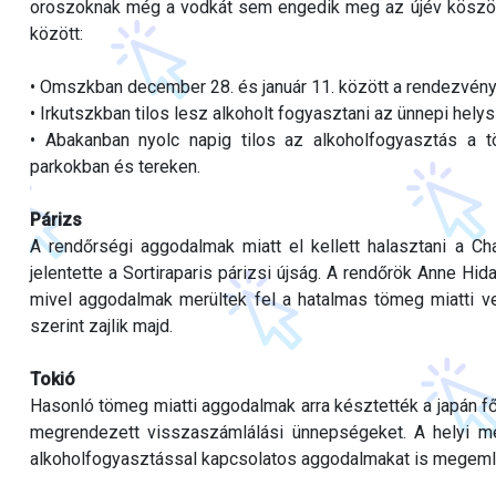
oroszoknak még a vodkát sem engedik meg az újév köszön
között:
• Omszkban december 28. és január 11. között a rendezvények
• Irkutszkban tilos lesz alkoholt fogyasztani az ünnepi hel
• Abakanban nyolc napig tilos az alkoholfogyasztás a 
parkokban és tereken.
Párizs
A rendőrségi aggodalmak miatt el kellett halasztani a C
jelentette a Sortiraparis párizsi újság. A rendőrök Anne H
mivel aggodalmak merültek fel a hatalmas tömeg miatti ves
szerint zajlik majd.
Tokió
Hasonló tömeg miatti aggodalmak arra késztették a japán főv
megrendezett visszaszámlálási ünnepségeket. A helyi mé
alkoholfogyasztással kapcsolatos aggodalmakat is megeml