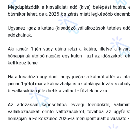
Megduplázódik a kisvállalati adó (kiva) belépési határa, 
bármikor lehet, de a 2025-ös zárás miatt legkésőbb decemb
Ugyanez igaz a katára (kisadózó vállalkozások tételes adó
adózhatnak.
Aki január 1-jén vagy utána jelzi a katára, illetve a kiv
hónapjának utolsó napjáig egy külön - azt az időszakot fel
kell készítenie.
Ha a kisadózó úgy dönt, hogy jövőre a katáról áttér az áta
január 1-jétől már alkalmazhatja is az átalányadózás szabál
bevallásukban jelezhetik a váltást - fűzték hozzá.
Az adózással kapcsolatos évvégi teendőkről, valami
vállalkozásokat érintő változásokról, továbbá az ügyféls
honlapján, a Felkészülés 2026-ra menüpont alatt olvasható -