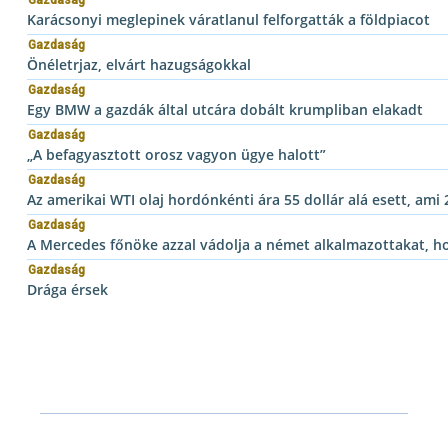
Gazdaság
Karácsonyi meglepinek váratlanul felforgatták a földpiacot
Gazdaság
Önéletrjaz, elvárt hazugságokkal
Gazdaság
Egy BMW a gazdák által utcára dobált krumpliban elakadt
Gazdaság
„A befagyasztott orosz vagyon ügye halott”
Gazdaság
Az amerikai WTI olaj hordónkénti ára 55 dollár alá esett, ami
Gazdaság
A Mercedes főnöke azzal vádolja a német alkalmazottakat, h
Gazdaság
Drága érsek