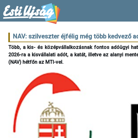
NAV: szilveszter éjfélig még több kedvező a
Több, a kis- és középvállalkozásnak fontos adóügyi hatá
2026-ra a kisvállalati adót, a katát, illetve az alanyi m
(NAV) hétfőn az MTI-vel.