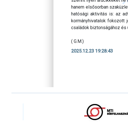
szerint ilyen árucikkeket ne
hanem elsősorban szaküzlet
hatósági aktivitás is: az a
kormányhivatalok fokozott j
családok biztonságához és 
( G.M.)
2025.12.23 19:28:43