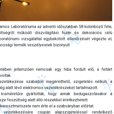
amos Laboratóriuma az adventi időszakban 58 különböző féle,
ültségről működő díszvilágítási füzér és dekorációs célú
aboratóriumi vizsgálattal egybekötött ellenőrzését végezte el,
mossági termék veszélyesnek bizonyult.
tében jellemzően nemcsak egy hiba fordult elő, a feltárt
voltak.
vezetékezése szabadon megérinthető, szigetelés nélküli, a
ség alatt lévő elektromos vezetékrészeket tartalmazott.
 kisméretűre gyártották, hogy annak bedugaszolásakor a
e feszültség alatt álló részekkel érintkezhetett.
keresztmetszete nem érte el a szabványban előírtat.
k vezetékezésére csupán alapszigeteléssel rendelkező