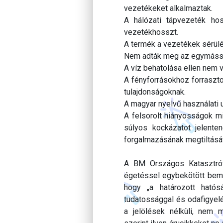
vezetékeket alkalmaztak.
A hálózati tápvezeték hos
vezetékhosszt.
A termék a vezetékek sérülé
Nem adták meg az egymássa
A víz behatolása ellen nem v
A fényforrásokhoz forraszto
tulajdonságoknak.
A magyar nyelvű használati u
A felsorolt hiányosságok mi
súlyos kockázatot jelente
forgalmazásának megtiltását 
A BM Országos Katasztrófa
égetéssel egybekötött bemu
hogy „a határozott hatós
tudatossággal és odafigyelé
a jelölések nélküli, nem 