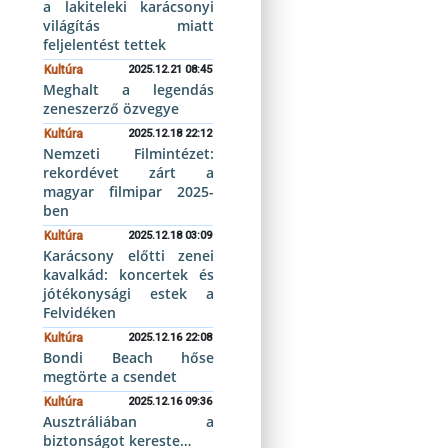
a lakiteleki karácsonyi
világítás miatt
feljelentést tettek
Kultúra
2025.12.21 08:45
Meghalt a legendás
zeneszerző özvegye
Kultúra
2025.12.18 22:12
Nemzeti Filmintézet:
rekordévet zárt a
magyar filmipar 2025-
ben
Kultúra
2025.12.18 03:09
Karácsony előtti zenei
kavalkád: koncertek és
jótékonysági estek a
Felvidéken
Kultúra
2025.12.16 22:08
Bondi Beach hőse
megtörte a csendet
Kultúra
2025.12.16 09:36
Ausztráliában a
biztonságot kereste…