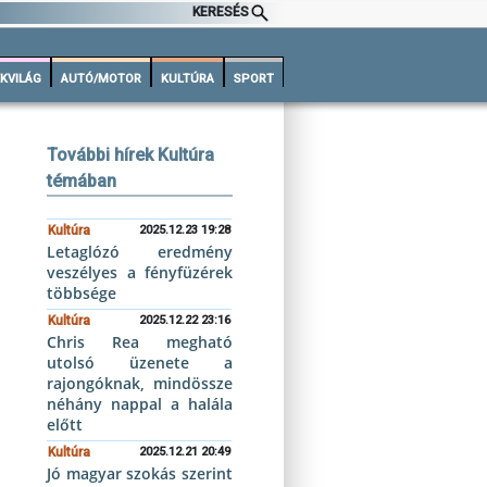
KERESÉS
KVILÁG
AUTÓ/MOTOR
KULTÚRA
SPORT
További hírek Kultúra
témában
Kultúra
2025.12.23 19:28
Letaglózó eredmény
veszélyes a fényfüzérek
többsége
Kultúra
2025.12.22 23:16
Chris Rea megható
utolsó üzenete a
rajongóknak, mindössze
néhány nappal a halála
előtt
Kultúra
2025.12.21 20:49
Jó magyar szokás szerint