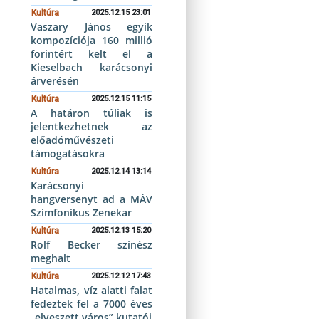
Kultúra
2025.12.15 23:01
Vaszary János egyik
kompozíciója 160 millió
forintért kelt el a
Kieselbach karácsonyi
árverésén
Kultúra
2025.12.15 11:15
A határon túliak is
jelentkezhetnek az
előadóművészeti
támogatásokra
Kultúra
2025.12.14 13:14
Karácsonyi
hangversenyt ad a MÁV
Szimfonikus Zenekar
Kultúra
2025.12.13 15:20
Rolf Becker színész
meghalt
Kultúra
2025.12.12 17:43
Hatalmas, víz alatti falat
fedeztek fel a 7000 éves
„elveszett város” kutatói