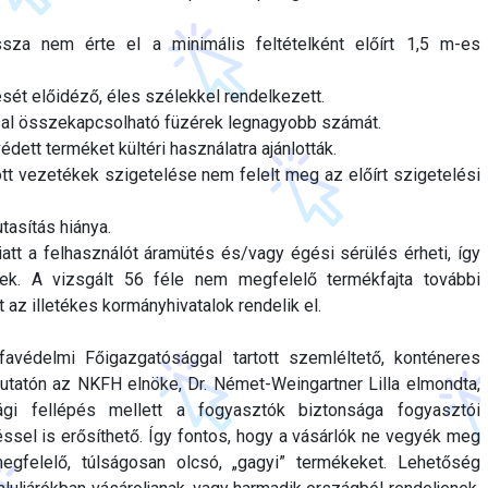
sza nem érte el a minimális feltételként előírt 1,5 m-es
sét előidéző, éles szélekkel rendelkezett.
l összekapcsolható füzérek legnagyobb számát.
édett terméket kültéri használatra ajánlották.
tt vezetékek szigetelése nem felelt meg az előírt szigetelési
tasítás hiánya.
att a felhasználót áramütés és/vagy égési sérülés érheti, így
nek. A vizsgált 56 féle nem megfelelő termékfajta további
az illetékes kormányhivatalok rendelik el.
védelmi Főigazgatósággal tartott szemléltető, konténeres
tatón az NKFH elnöke, Dr. Német-Weingartner Lilla elmondta,
ági fellépés mellett a fogyasztók biztonsága fogyasztói
ssel is erősíthető. Így fontos, hogy a vásárlók ne vegyék meg
megfelelő, túlságosan olcsó, „gagyi” termékeket. Lehetőség