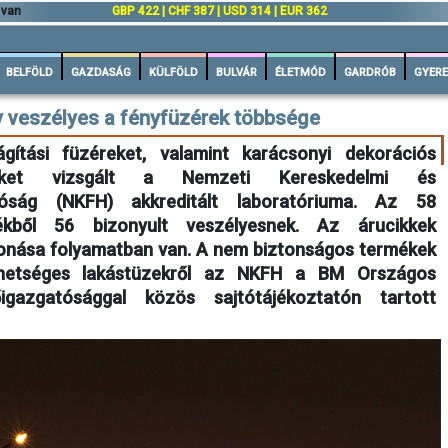
 van
GBP 422 | CHF 387 | USD 314 | EUR 362
BELFÖLD
GAZDASÁG
KÜLFÖLD
BULVÁR
ÉLETMÓD
GARDRÓB
GYERE
 veszélyes a fényfüzérek többsége
lágítási füzéreket, valamint karácsonyi dekorációs
keket vizsgált a Nemzeti Kereskedelmi és
óság (NKFH) akkreditált laboratóriuma. Az 58
kből 56 bizonyult veszélyesnek. Az árucikkek
vonása folyamatban van. A nem biztonságos termékek
ehetséges lakástüzekről az NKFH a BM Országos
igazgatósággal közös sajtótájékoztatón tartott