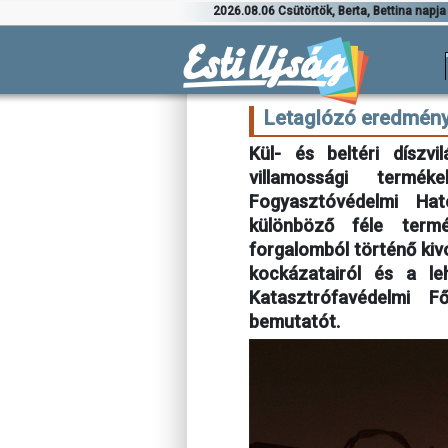
2026.08.06 Csütörtök, Berta, Bettina napja
Letaglózó eredmény
Kül- és beltéri díszvi
villamossági termé
Fogyasztóvédelmi Hat
különböző féle termé
forgalomból történő ki
kockázatairól és a l
Katasztrófavédelmi Fő
bemutatót.