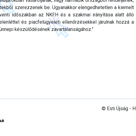
 aluljárókban vásároljanak, vagy harmadik országból rendeljenek,
ekből szerezzenek be. Ugyanakkor elengedhetetlen a kiemelt
dventi időszakban az NKFH és a szakmai irányítása alatt álló
elenléttel és piacfelügyeleti ellenőrzésekkel járulnak hozzá a
ünnepi készülődésének zavartalanságához.”
© Esti Újság - 