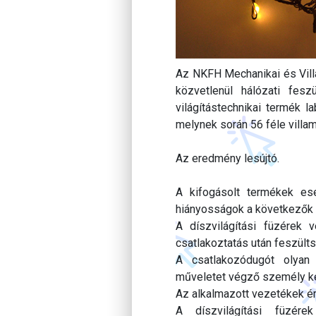
Az NKFH Mechanikai és Vill
közvetlenül hálózati fesz
világítástechnikai termék l
melynek során 56 féle villa
Az eredmény lesújtó.
A kifogásolt termékek ese
hiányosságok a következők 
A díszvilágítási füzérek 
csatlakoztatás után feszült
A csatlakozódugót olyan
műveletet végző személy kez
Az alkalmazott vezetékek ér
A díszvilágítási füzére