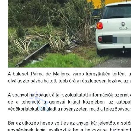
A baleset Palma de Mallorca város körgyűrűjén történt, a
elválasztó sávba hajtott, több órára részlegesen lezárva az u
A spanyol hatóságok által szolgáltatott információk szerint 
de a teherautó a genovai kijárat közelében, az autópá
védőkorlátokat, áthaladt a növényzeten, majd a felezősávban
Bár az ütközés heves volt és az anyagi kár jelentős, a sof
egységének tagjai avatkoztak be a helyszínre, biztosított