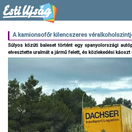
A kamionsofőr kilencszeres véralkoholszintj
Súlyos közúti baleset történt egy spanyolországi autóp
elvesztette uralmát a jármű felett, és közlekedési káoszt