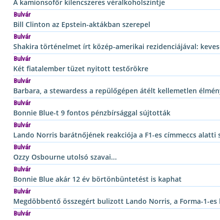
A kamionsofőr kilencszeres véralkoholszintje
Bulvár
Bill Clinton az Epstein-aktákban szerepel
Bulvár
Shakira történelmet írt közép-amerikai rezidenciájával: keves
Bulvár
Két fiatalember tüzet nyitott testőrökre
Bulvár
Barbara, a stewardess a repülőgépen átélt kellemetlen élmén
Bulvár
Bonnie Blue-t 9 fontos pénzbírsággal sújtották
Bulvár
Lando Norris barátnőjének reakciója a F1-es címmeccs alatti 
Bulvár
Ozzy Osbourne utolsó szavai...
Bulvár
Bonnie Blue akár 12 év börtönbüntetést is kaphat
Bulvár
Megdöbbentő összegért bulizott Lando Norris, a Forma-1-es
Bulvár