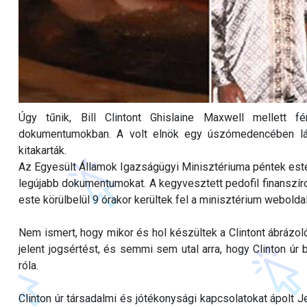
Úgy tűnik, Bill Clintont Ghislaine Maxwell mellett f
dokumentumokban. A volt elnök egy úszómedencében lá
kitakarták.
Az Egyesült Államok Igazságügyi Minisztériuma péntek este
legújabb dokumentumokat. A kegyvesztett pedofil finansz
este körülbelül 9 órakor kerültek fel a minisztérium webolda
Nem ismert, hogy mikor és hol készültek a Clintont ábrázol
jelent jogsértést, és semmi sem utal arra, hogy Clinton úr b
róla.
Clinton úr társadalmi és jótékonysági kapcsolatokat ápolt J