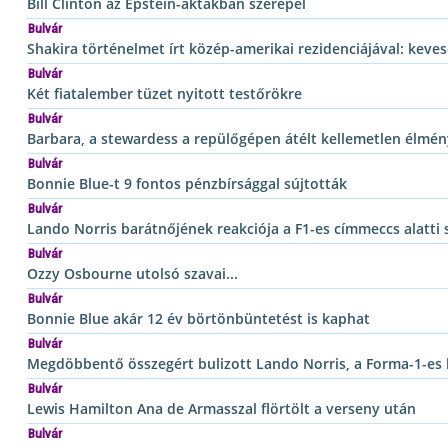
Bill Clinton az Epstein-aktákban szerepel
Bulvár
Shakira történelmet írt közép-amerikai rezidenciájával: keves
Bulvár
Két fiatalember tüzet nyitott testőrökre
Bulvár
Barbara, a stewardess a repülőgépen átélt kellemetlen élmén
Bulvár
Bonnie Blue-t 9 fontos pénzbírsággal sújtották
Bulvár
Lando Norris barátnőjének reakciója a F1-es címmeccs alatti 
Bulvár
Ozzy Osbourne utolsó szavai...
Bulvár
Bonnie Blue akár 12 év börtönbüntetést is kaphat
Bulvár
Megdöbbentő összegért bulizott Lando Norris, a Forma-1-es
Bulvár
Lewis Hamilton Ana de Armasszal flörtölt a verseny után
Bulvár