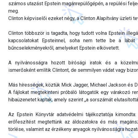
számos utazást Epstein magánrepülőgépén, a repülési feljeg
meg.
Clinton képviselői ezeket négy, a Clinton Alapítvány üzleti 
Clinton többször is tagadta, hogy tudott volna Epstein illegá
kapcsolatokat Epsteinnel, soha nem tette be a lábá
bűncselekményekről, amelyeket Epstein elkövetett.
A nyilvánosságra hozott bírósági iratok és a közelm
ismerősként említik Clintont, de semmilyen vádat vagy bizo
Más hírességek, köztük Mick Jagger, Michael Jackson és Di
A fájlokat megtekinteni próbáló látogatók egy várakozó re
hibaüzenetet kaptak, amely szerint „a sorszámát elutasították
Az Epstein Könyvtár adatvédelmi tájékoztatója kimondta:
erőfeszítést megtettünk az áldozatokra és más magáns
törlése, valamint az érzékeny anyagok nyilvánosságra hozat