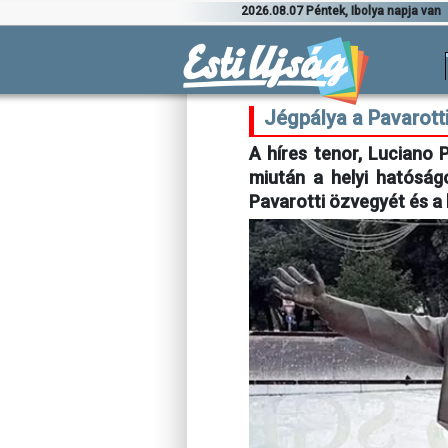
2026.08.07 Péntek, Ibolya napja van
Jégpálya a Pavarott
A híres tenor, Luciano 
miután a helyi hatóságo
Pavarotti özvegyét és a 