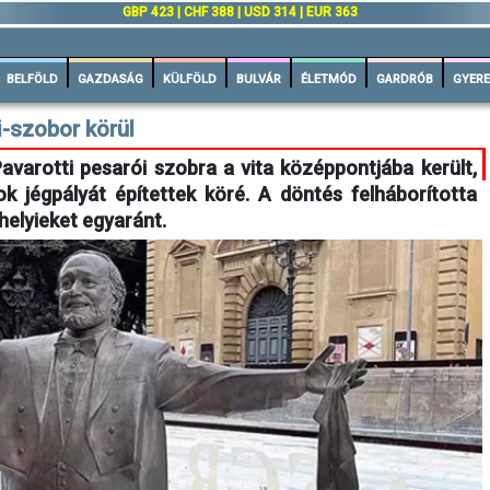
GBP 423 | CHF 388 | USD 314 | EUR 363
BELFÖLD
GAZDASÁG
KÜLFÖLD
BULVÁR
ÉLETMÓD
GARDRÓB
GYERE
i-szobor körül
Pavarotti pesarói szobra a vita középpontjába került,
k jégpályát építettek köré. A döntés felháborította
helyieket egyaránt.