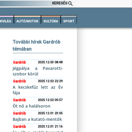
KERESÉS
KVILÁG
AUTÓ/MOTOR
KULTÚRA
SPORT
További hírek Gardrób
témában
Gardrób
2025.12.03 08:48
Jégpálya a Pavarotti-
szobor körül
Gardrób
2025.12.02 22:29
A kecskefűz lett az Év
fája
Gardrób
2025.12.02 05:57
Öt nő a halálsoron
Gardrób
2025.12.01 23:05
Bajban a kutató-mentők
Gardrób
2025.12.01 21:16