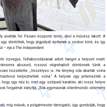
ly avatták fel Pesaro központi terén, ahol a művész lakott. A
gy döntöttek, hogy jégpályát építenek a szobor köré, és így
ül – írja a The Independent.
otti özvegye, felháborodásának adott hangot a helyzet miatt.
ámomra abszurd, rosszul végrehajtott döntésnek tűnik a
vani hozzátette: „Veszélyes is. Ha tényleg oda akarták volna
r máshová helyezhették volna.” A helyiek úgy jellemezték a
t, hogy úgy néz ki, mint egy színpadi karakter, aki rossz helyre
sok forgalmát irányítja. „Sok egymásnak ellentmondó vélemény
att, míg mások, a polgármester támogatói, úgy gondolják, hogy