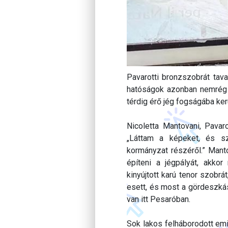
Pavarotti bronzszobrát tava
hatóságok azonban nemrég ú
térdig érő jég fogságába ker
Nicoletta Mantovani, Pavar
„Láttam a képeket, és sz
kormányzat részéről.” Manto
építeni a jégpályát, akko
kinyújtott karú tenor szobrá
esett, és most a gördeszká
van itt Pesaróban.
Sok lakos felháborodott emi