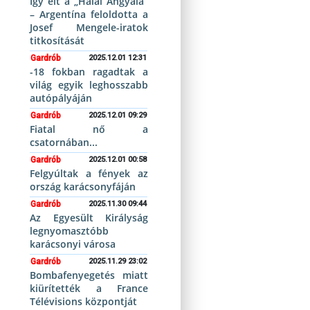
Így élt a „Halál Angyala”
– Argentína feloldotta a
Josef Mengele-iratok
titkosítását
Gardrób
2025.12.01 12:31
-18 fokban ragadtak a
világ egyik leghosszabb
autópályáján
Gardrób
2025.12.01 09:29
Fiatal nő a
csatornában...
Gardrób
2025.12.01 00:58
Felgyúltak a fények az
ország karácsonyfáján
Gardrób
2025.11.30 09:44
Az Egyesült Királyság
legnyomasztóbb
karácsonyi városa
Gardrób
2025.11.29 23:02
Bombafenyegetés miatt
kiürítették a France
Télévisions központját