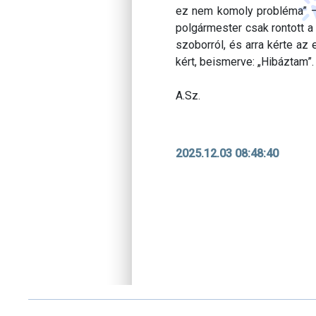
ez nem komoly probléma” – 
polgármester csak rontott a
szoborról, és arra kérte az
kért, beismerve: „Hibáztam”.
A.Sz.
2025.12.03 08:48:40