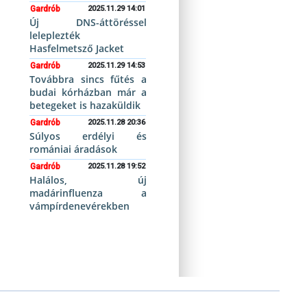
Gardrób
2025.11.29 14:01
Új DNS-áttöréssel
leleplezték
Hasfelmetsző Jacket
Gardrób
2025.11.29 14:53
Továbbra sincs fűtés a
budai kórházban már a
betegeket is hazaküldik
Gardrób
2025.11.28 20:36
Súlyos erdélyi és
romániai áradások
Gardrób
2025.11.28 19:52
Halálos, új
madárinfluenza a
vámpírdenevérekben