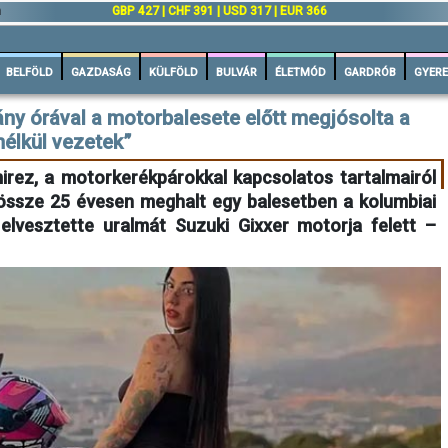
n
GBP 427 | CHF 391 | USD 317 | EUR 366
BELFÖLD
GAZDASÁG
KÜLFÖLD
BULVÁR
ÉLETMÓD
GARDRÓB
GYERE
ány órával a motorbalesete előtt megjósolta a
nélkül vezetek”
irez, a motorkerékpárokkal kapcsolatos tartalmairól
dössze 25 évesen meghalt egy balesetben a kolumbiai
 elvesztette uralmát Suzuki Gixxer motorja felett –