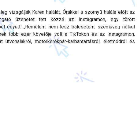
leg vizsgálják Karen halálát. Órákkal a szörnyű halála előtt az
ongató üzenetet tett közzé az Instagramon, egy törött
el együtt: „Remélem, nem lesz balesetem, szemüveg nélkül
inek több ezer követője volt a TikTokon és az Instagramon,
t útvonalakról, motorkerékpár-karbantartásról, életmódról és