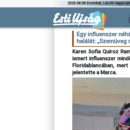
2026.08.08 Szombat, László napja va
Egy influenszer néh
halálát: „Szemüveg 
Karen Sofia Quiroz Ram
ismert influenszer min
Floridablancában, mert
jelentette a Marca.