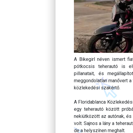
A Bikegirl néven ismert fi
pótkocsis teherautó is e
pillanatait, és megállapí
meggondolatlan manővert a 
közlekedési szakértő.
A Floridablanca Közlekedési
egy teherautó között próbá
nekiütközött az autónak, és 
volt. Sajnos a lány a teherau
de a helyszínen meghalt.