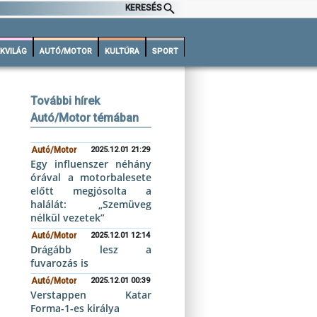
KERESÉS
KVILÁG
AUTÓ/MOTOR
KULTÚRA
SPORT
További hírek
Autó/Motor témában
Autó/Motor
2025.12.01 21:29
Egy influenszer néhány
órával a motorbalesete
előtt megjósolta a
halálát: „Szemüveg
nélkül vezetek”
Autó/Motor
2025.12.01 12:14
Drágább lesz a
fuvarozás is
Autó/Motor
2025.12.01 00:39
Verstappen Katar
Forma-1-es királya