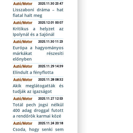
Autó/Motor
2025.11.30 23:47
Lisszaboni dráma – hat
fiatal halt meg
Autó/Motor
2025.12.01 00:07
Kritikus a helyzet az
Ipolynál és a Sajónál
Autó/Motor
2025.11.30 11:23
Európa a hagyományos
márkákat részesíti
előnyben
Autó/Motor
2025.11.29 14:39
Elindult a fényflotta
Autó/Motor
2025.11.28 08:32
Akik meglátogatták és
tudják az igazságot
Autó/Motor
2025.11.27 12:53
Totál pech jogsi nélkül
400 adag droggal futott
a rendőrök karmai közé
Autó/Motor
2025.11.24 20:18
Csoda, hogy senki sem