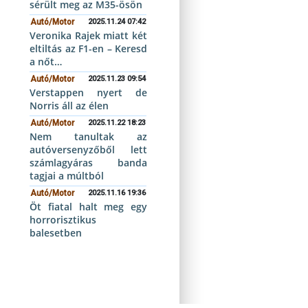
sérült meg az M35-ösön
Autó/Motor
2025.11.24 07:42
Veronika Rajek miatt két
eltiltás az F1-en – Keresd
a nőt…
Autó/Motor
2025.11.23 09:54
Verstappen nyert de
Norris áll az élen
Autó/Motor
2025.11.22 18:23
Nem tanultak az
autóversenyzőből lett
számlagyáras banda
tagjai a múltból
Autó/Motor
2025.11.16 19:36
Öt fiatal halt meg egy
horrorisztikus
balesetben