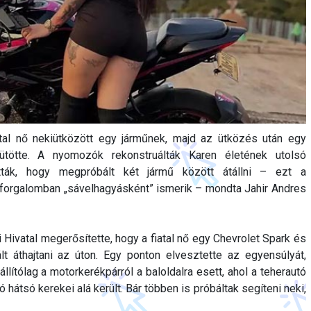
atal nő nekiütközött egy járműnek, majd az ütközés után egy
lütötte. A nyomozók rekonstruálták Karen életének utolsó
tották, hogy megpróbált két jármű között átállni – ezt a
forgalomban „sávelhagyásként” ismerik – mondta Jahir Andres
 Hivatal megerősítette, hogy a fiatal nő egy Chevrolet Spark és
lt áthajtani az úton. Egy ponton elvesztette az egyensúlyát,
állítólag a motorkerékpárról a baloldalra esett, ahol a teherautó
tó hátsó kerekei alá került. Bár többen is próbáltak segíteni neki,