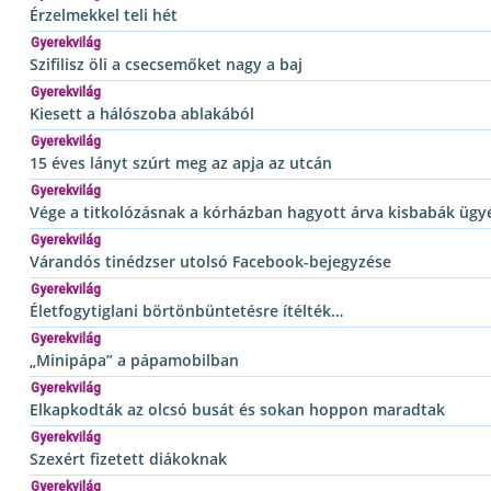
Érzelmekkel teli hét
Gyerekvilág
Szifilisz öli a csecsemőket nagy a baj
Gyerekvilág
Kiesett a hálószoba ablakából
Gyerekvilág
15 éves lányt szúrt meg az apja az utcán
Gyerekvilág
Vége a titkolózásnak a kórházban hagyott árva kisbabák üg
Gyerekvilág
Várandós tinédzser utolsó Facebook-bejegyzése
Gyerekvilág
Életfogytiglani börtönbüntetésre ítélték…
Gyerekvilág
„Minipápa” a pápamobilban
Gyerekvilág
Elkapkodták az olcsó busát és sokan hoppon maradtak
Gyerekvilág
Szexért fizetett diákoknak
Gyerekvilág