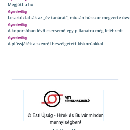
Megjött a hó
Gyerekvilág
Letartóztatták az „év tanárát”, miután hússzor megverte övvel
Gyerekvilág
A koporsóban lévő csecsemő egy pillanatra még felébredt
Gyerekvilág
A plüssjáték a szexről beszélgetett kiskorúakkal
© Esti Újság - Hírek és Bulvár minden
mennyiségben!