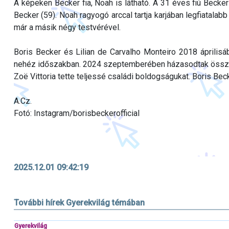
A képeken Becker fia, Noah is látható. A 31 éves fiú Becke
Becker (59). Noah ragyogó arccal tartja karjában legfiatalabb
már a másik négy testvérével.
Boris Becker és Lilian de Carvalho Monteiro 2018 április
nehéz időszakban. 2024 szeptemberében házasodtak össze P
Zoë Vittoria tette teljessé családi boldogságukat. Boris Bec
A.Cz.
Fotó: Instagram/borisbeckerofficial
2025.12.01 09:42:19
További hírek Gyerekvilág témában
Gyerekvilág