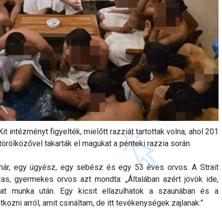
it intézményt figyelték, mielőtt razziát tartottak volna, ahol 201
k törölközővel takarták el magukat a pénteki razzia során.
tanár, egy ügyész, egy sebész és egy 53 éves orvos. A Strait
as, gyermekes orvos azt mondta: „Általában azért jövök ide,
mat munka után. Egy kicsit ellazulhatok a szaunában és a
kozni arról, amit csináltam, de itt tevékenységek zajlanak.”