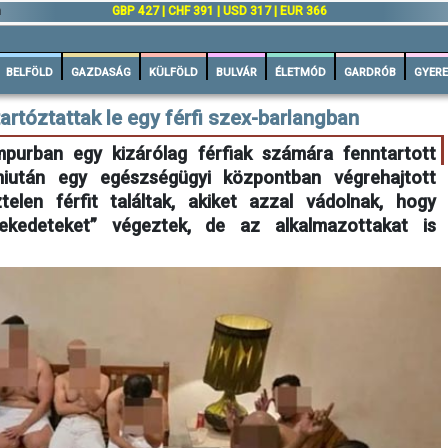
n
GBP 427 | CHF 391 | USD 317 | EUR 366
BELFÖLD
GAZDASÁG
KÜLFÖLD
BULVÁR
ÉLETMÓD
GARDRÓB
GYERE
tartóztattak le egy férfi szex-barlangban
purban egy kizárólag férfiak számára fenntartott
 miután egy egészségügyi központban végrehajtott
elen férfit találtak, akiket azzal vádolnak, hogy
lekedeteket” végeztek, de az alkalmazottakat is