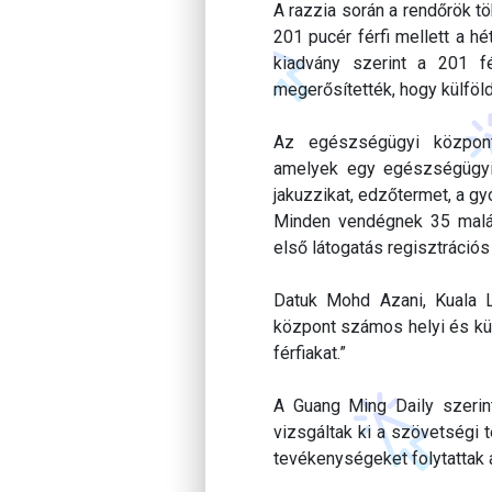
A razzia során a rendőrök tö
201 pucér férfi mellett a hé
kiadvány szerint a 201 f
megerősítették, hogy külföld
Az egészségügyi központ
amelyek egy egészségügyi 
jakuzzikat, edzőtermet, a g
Minden vendégnek 35 maláj r
első látogatás regisztrációs 
Datuk Mohd Azani, Kuala L
központ számos helyi és kül
férfiakat.”
A Guang Ming Daily szerint
vizsgáltak ki a szövetségi t
tevékenységeket folytattak 