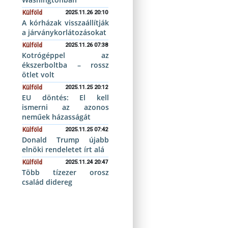
Külföld
2025.11.26 20:10
A kórházak visszaállítják
a járványkorlátozásokat
Külföld
2025.11.26 07:38
Kotrógéppel az
ékszerboltba – rossz
ötlet volt
Külföld
2025.11.25 20:12
EU döntés: El kell
ismerni az azonos
neműek házasságát
Külföld
2025.11.25 07:42
Donald Trump újabb
elnöki rendeletet írt alá
Külföld
2025.11.24 20:47
Több tízezer orosz
család didereg