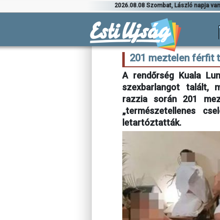
2026.08.08 Szombat, László napja va
201 meztelen férfit 
A rendőrség Kuala Lum
szexbarlangot talált,
razzia során 201 mezt
„természetellenes cse
letartóztatták.