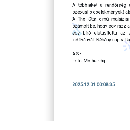
A többieket a rendőrség 
szexuális cselekmények) ala
A The Star című malajziai
számolt be, hogy egy razzia
egy bíró elutasította az 
indítványát. Néhány nappal 
A.Sz.
Fotó: Mothership
2025.12.01 00:08:35