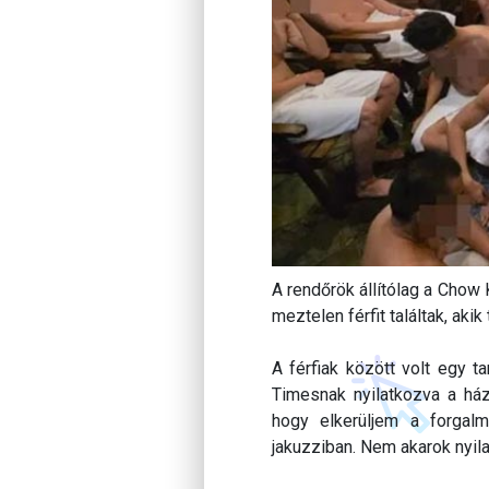
A rendőrök állítólag a Chow K
meztelen férfit találtak, aki
A férfiak között volt egy 
Timesnak nyilatkozva a ház
hogy elkerüljem a forgal
jakuzziban. Nem akarok nyilat