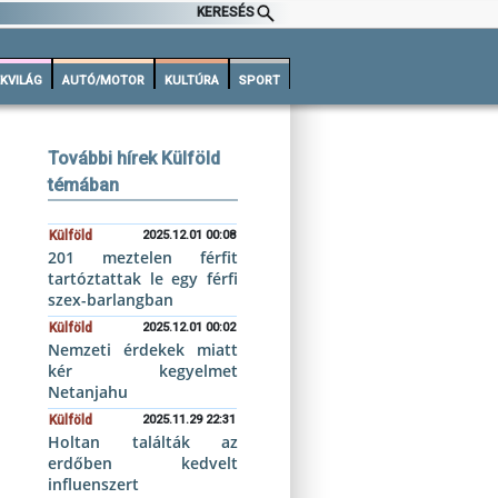
KERESÉS
KVILÁG
AUTÓ/MOTOR
KULTÚRA
SPORT
További hírek Külföld
témában
Külföld
2025.12.01 00:08
201 meztelen férfit
tartóztattak le egy férfi
szex-barlangban
Külföld
2025.12.01 00:02
Nemzeti érdekek miatt
kér kegyelmet
Netanjahu
Külföld
2025.11.29 22:31
Holtan találták az
erdőben kedvelt
influenszert