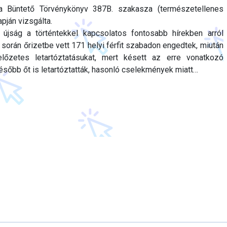
a Büntető Törvénykönyv 387B. szakasza (természetellenes
pján vizsgálta.
 újság a történtekkel kapcsolatos fontosabb hírekben arról
 során őrizetbe vett 171 helyi férfit szabadon engedtek, miután
előzetes letartóztatásukat, mert késett az erre vonatkozó
később őt is letartóztatták, hasonló cselekmények miatt…