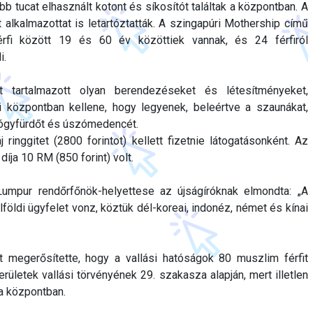
bb tucat elhasznált kotont és síkosítót találtak a központban. A
t alkalmazottat is letartóztatták. A szingapúri Mothership című
érfi között 19 és 60 év közöttiek vannak, és 24 férfiról
i.
 tartalmazott olyan berendezéseket és létesítményeket,
központban kellene, hogy legyenek, beleértve a szaunákat,
yógyfürdőt és úszómedencét.
inggitet (2800 forintot) kellett fizetnie látogatásonként. Az
díja 10 RM (850 forint) volt.
umpur rendőrfőnök-helyettese az újságíróknak elmondta: „A
földi ügyfelet vonz, köztük dél-koreai, indonéz, német és kínai
 megerősítette, hogy a vallási hatóságok 80 muszlim férfit
erületek vallási törvényének 29. szakasza alapján, mert illetlen
a központban.