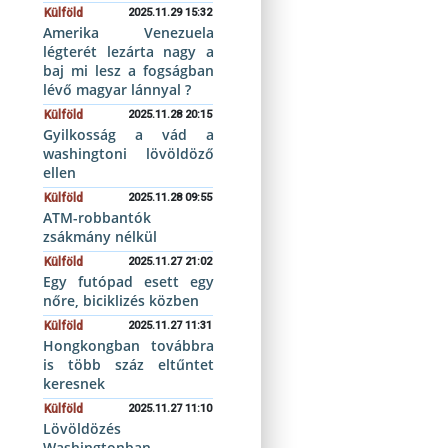
Külföld
2025.11.29 15:32
Amerika Venezuela
légterét lezárta nagy a
baj mi lesz a fogságban
lévő magyar lánnyal ?
Külföld
2025.11.28 20:15
Gyilkosság a vád a
washingtoni lövöldöző
ellen
Külföld
2025.11.28 09:55
ATM-robbantók
zsákmány nélkül
Külföld
2025.11.27 21:02
Egy futópad esett egy
nőre, biciklizés közben
Külföld
2025.11.27 11:31
Hongkongban továbbra
is több száz eltűntet
keresnek
Külföld
2025.11.27 11:10
Lövöldözés
Washingtonban