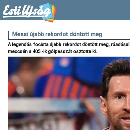
Messi újabb rekordot döntött meg
A legendás focista újabb rekordot döntött meg, ráadásu
meccsén a 405.-ik gólpasszát osztotta ki.