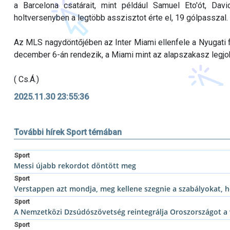
a Barcelona csatárait, mint például Samuel Eto'ót, Da
holtversenyben a legtöbb asszisztot érte el, 19 gólpasszal.
Az MLS nagydöntőjében az Inter Miami ellenfele a Nyugati
december 6-án rendezik, a Miami mint az alapszakasz legjobbj
( Cs.Á.)
2025.11.30 23:55:36
További hírek Sport témában
Sport
Messi újabb rekordot döntött meg
Sport
Verstappen azt mondja, meg kellene szegnie a szabályokat, h
Sport
A Nemzetközi Dzsúdószövetség reintegrálja Oroszországot a 
Sport