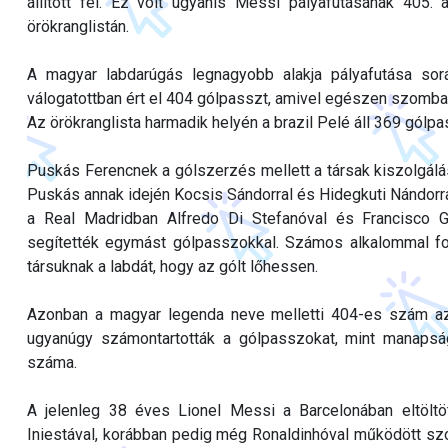
állított fel. Ez volt ugyanis Messi pályafutásának 405
örökranglistán.
A magyar labdarúgás legnagyobb alakja pályafutása s
válogatottban ért el 404 gólpasszt, amivel egészen szombati
Az örökranglista harmadik helyén a brazil Pelé áll 369 gólpa
Puskás Ferencnek a gólszerzés mellett a társak kiszolgálás
Puskás annak idején Kocsis Sándorral és Hidegkuti Nándorr
a Real Madridban Alfredo Di Stefanóval és Francisco Ge
segítették egymást gólpasszokkal. Számos alkalommal for
társuknak a labdát, hogy az gólt lőhessen.
Azonban a magyar legenda neve melletti 404-es szám az
ugyanúgy számontartották a gólpasszokat, mint manapsá
száma.
A jelenleg 38 éves Lionel Messi a Barcelonában eltölt
Iniestával, korábban pedig még Ronaldinhóval működött szo