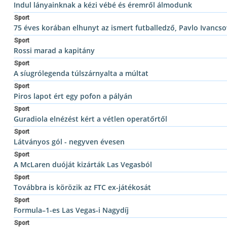
Indul lányainknak a kézi vébé és éremről álmodunk
Sport
75 éves korában elhunyt az ismert futballedző, Pavlo Ivancso
Sport
Rossi marad a kapitány
Sport
A síugrólegenda túlszárnyalta a múltat
Sport
Piros lapot ért egy pofon a pályán
Sport
Guradiola elnézést kért a vétlen operatőrtől
Sport
Látványos gól - negyven évesen
Sport
A McLaren duóját kizárták Las Vegasból
Sport
Továbbra is körözik az FTC ex-játékosát
Sport
Formula–1-es Las Vegas-i Nagydíj
Sport