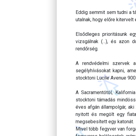
Eddig semmit sem tudni a tám
utalnak, hogy előre kitervel
Elsődleges prioritásunk e
vizsgálnak (…), és azon d
rendőrség.
A rendvédelmi szervek a
segélyhívásokat kapni, ame
stocktoni Lucile Avenue 900
A Sacramentótól, Kaliforni
stocktoni támadás mindössz
éves afgán állampolgár, aki
nyitott és megölt egy fiat
megsebesített egy katonát.
Mivel több fegyver van for