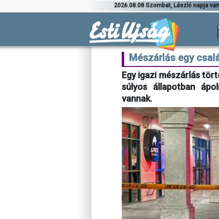
2026.08.08 Szombat, László napja va
Mészárlás egy csalá
Egy igazi mészárlás törté
súlyos állapotban ápo
vannak.