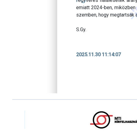
fegyveres halálesetek arán
emiatt 2024-ben, miközben 
szemben, hogy megtartsák a
S.Gy.
2025.11.30 11:14:07