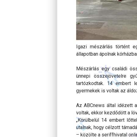
Igazi mészárlás történt e
állapotban ápolnak kórházba
Mészárlás egy családi öss
ünnepi összejövetelre gy
tartózkodtak. 14 embert l
gyermekek is voltak az áldo
Az ABCnews által idézett a
voltak, ekkor kezdődött a lö
„Körülbelül 14 embert lőtte
utalnak, hogy célzott támad
– közölte a seriffhivatal onli