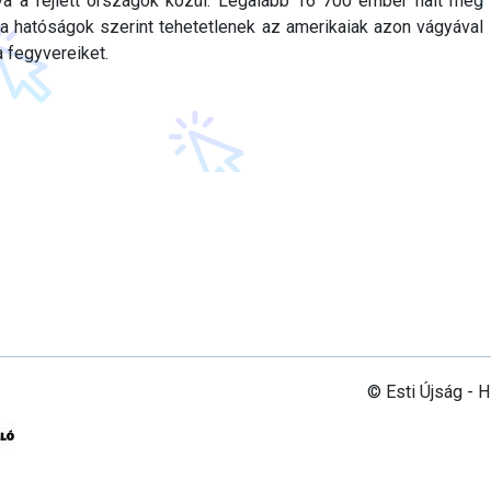
ya a fejlett országok közül. Legalább 16 700 ember halt meg
a hatóságok szerint tehetetlenek az amerikaiak azon vágyával
 fegyvereiket.
© Esti Újság - 