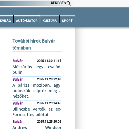
KERESÉS
KVILÁG
AUTÓ/MOTOR
KULTÚRA
SPORT
További hírek Bulvár
témában
Bulvár
2025.11.30 11:14
Mészárlás egy családi
bulin
Bulvár
2025.11.29 22:48
A párizsi moziban, ágyi
poloskák csípték meg a
nézőket.
Bulvár
2025.11.29 14:45
Bilincsbe verték az ex-
Forma-1-es pilótát
Bulvár
2025.11.28 20:02
Andrew Windsor