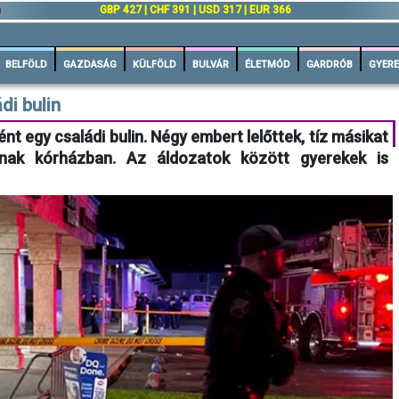
n
GBP 427 | CHF 391 | USD 317 | EUR 366
BELFÖLD
GAZDASÁG
KÜLFÖLD
BULVÁR
ÉLETMÓD
GARDRÓB
GYERE
di bulin
nt egy családi bulin. Négy embert lelőttek, tíz másikat
lnak kórházban. Az áldozatok között gyerekek is