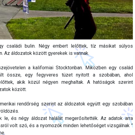
gy családi bulin. Négy embert lelőttek, tíz másikat súlyos
n. Az áldozatok között gyerekek is vannak.
zejövetelen a kaliforniai Stocktonban. Miközben egy család
űlt össze, egy fegyveres tüzet nyitott a szobában, ahol
előttek, akik közül négyen meghaltak. A hatóságok szerint
zatok között.
merikai rendőrség szerint az áldozatok együtt egy szobában
völdözés.
k le, és négy áldozat halálát megerősítették. Az adatok arra
ásról volt szó, és a nyomozók minden lehetőséget vizsgálnak ”
ne.