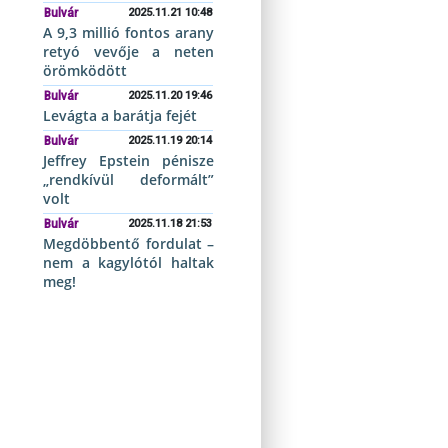
Bulvár
2025.11.21 10:48
A 9,3 millió fontos arany
retyó vevője a neten
örömködött
Bulvár
2025.11.20 19:46
Levágta a barátja fejét
Bulvár
2025.11.19 20:14
Jeffrey Epstein pénisze
„rendkívül deformált”
volt
Bulvár
2025.11.18 21:53
Megdöbbentő fordulat –
nem a kagylótól haltak
meg!