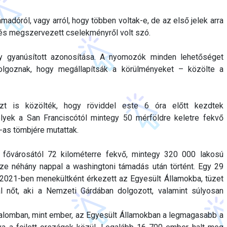
adóról, vagy arról, hogy többen voltak-e, de az első jelek arra
t és megszervezett cselekményről volt szó.
gy gyanúsított azonosítása. A nyomozók minden lehetőséget
olgoznak, hogy megállapítsák a körülményeket – közölte a
zt is közölték, hogy röviddel este 6 óra előtt kezdtek
lyek a San Franciscótól mintegy 50 mérföldre keletre fekvő
-as tömbjére mutattak.
a fővárosától 72 kilométerre fekvő, mintegy 320 000 lakosú
e néhány nappal a washingtoni támadás után történt. Egy 29
 2021-ben menekültként érkezett az Egyesült Államokba, tüzet
al nőt, aki a Nemzeti Gárdában dolgozott, valamint súlyosan
galomban, mint ember, az Egyesült Államokban a legmagasabb a