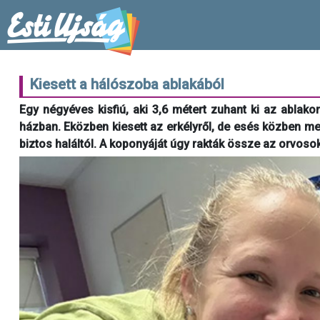
Kiesett a hálószoba ablakából
Egy négyéves kisfiú, aki 3,6 métert zuhant ki az ablakon
házban. Eközben kiesett az erkélyről, de esés közben me
biztos haláltól. A koponyáját úgy rakták össze az orvosok