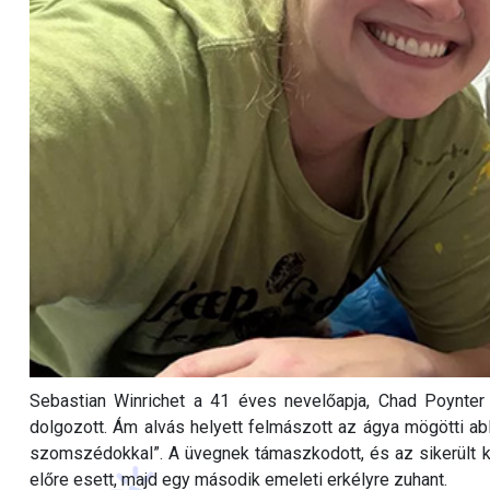
Sebastian Winrichet a 41 éves nevelőapja, Chad Poynter 
dolgozott. Ám alvás helyett felmászott az ágya mögötti a
szomszédokkal”. A üvegnek támaszkodott, és az sikerült ki
előre esett, majd egy második emeleti erkélyre zuhant.