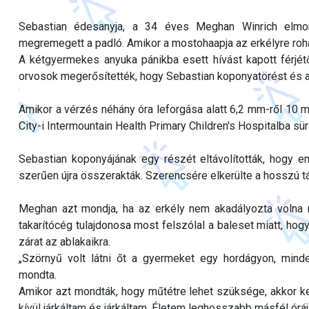
Sebastian édesanyja, a 34 éves Meghan Winrich elmond
megremegett a padló. Amikor a mostohaapja az erkélyre rohan
A kétgyermekes anyuka pánikba esett hívást kapott férjétő
orvosok megerősítették, hogy Sebastian koponyatörést és 
Amikor a vérzés néhány óra leforgása alatt 6,2 mm-ről 10 mm
City-i Intermountain Health Primary Children's Hospitalba s
Sebastian koponyájának egy részét eltávolították, hogy e
szerűen újra összerakták. Szerencsére elkerülte a hosszú tá
Meghan azt mondja, ha az erkély nem akadályozta volna 
takarítócég tulajdonosa most felszólal a baleset miatt, hog
zárat az ablakaikra.
„Szörnyű volt látni őt a gyermeket egy hordágyon, mind
mondta.
Amikor azt mondták, hogy műtétre lehet szüksége, akkor k
kívül járkáltam és járkáltam. Életem leghosszabb másfél órá