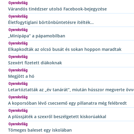
Gyerekvilág
Várandós tinédzser utolsó Facebook-bejegyzése
Gyerekvilág
Életfogytiglani börtönbüntetésre ítélték…
Gyerekvilág
„Minipápa” a pápamobilban
Gyerekvilág
Elkapkodták az olcsó busát és sokan hoppon maradtak
Gyerekvilág
Szexért fizetett diákoknak
Gyerekvilág
Megjött a hó
Gyerekvilág
Letartóztatták az „év tanárát”, miután hússzor megverte övvel
Gyerekvilág
A koporsóban lévő csecsemő egy pillanatra még felébredt
Gyerekvilág
A plüssjáték a szexről beszélgetett kiskorúakkal
Gyerekvilág
Tömeges baleset egy iskolában