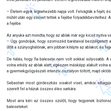
– Életem egyik legnehezebb napja volt. Felvágták a fejét, és
műtét után egy csövet tettek a fejébe folyadékbevitelhez. A
a fejébe.
Az anyuka azt mondta, hogy az ablak már egy kicsit nyitva v
– Úgy gondoljuk, hogy szomszéd barátaival beszélgetett a
dőlt a szúnyoghálónak, ami jobban kitépte az ablakot, és fejje
De hálás, hogy fia balesete nem volt sokkal súlyosabb. A 
volna erkély az ablak alatt, egészen másképp alakult volna 
a gyermekgyógyászati intenzív osztályon töltött, majd októb
Sebastian most gördeszkás sisakot visel, amikor elhagyja
szerelt fel a házuk összes éles sarkára.
Most arra kéri az összes szülőt, hogy tegyenek biztons
baleseteket.