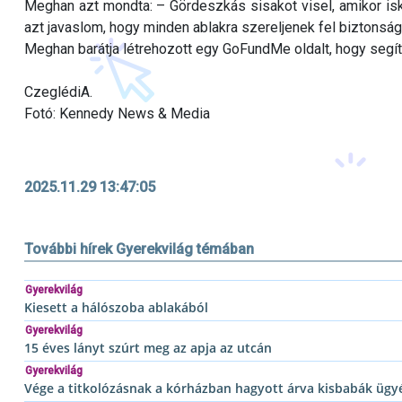
Meghan azt mondta: – Gördeszkás sisakot visel, amikor isko
azt javaslom, hogy minden ablakra szereljenek fel biztonsági 
Meghan barátja létrehozott egy GoFundMe oldalt, hogy segít
CzeglédiA.
Fotó: Kennedy News & Media
2025.11.29 13:47:05
További hírek Gyerekvilág témában
Gyerekvilág
Kiesett a hálószoba ablakából
Gyerekvilág
15 éves lányt szúrt meg az apja az utcán
Gyerekvilág
Vége a titkolózásnak a kórházban hagyott árva kisbabák üg