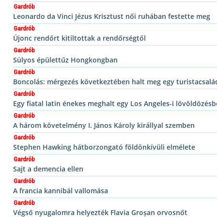
Gardrób
Leonardo da Vinci Jézus Krisztust női ruhában festette meg
Gardrób
Újonc rendőrt kitiltottak a rendőrségtől
Gardrób
Súlyos épülettűz Hongkongban
Gardrób
Boncolás: mérgezés következtében halt meg egy turistacsal
Gardrób
Egy fiatal latin énekes meghalt egy Los Angeles-i lövöldözés
Gardrób
A három követelmény I. János Károly királlyal szemben
Gardrób
Stephen Hawking hátborzongató földönkívüli elmélete
Gardrób
Sajt a demencia ellen
Gardrób
A francia kannibál vallomása
Gardrób
Végső nyugalomra helyezték Flavia Groșan orvosnőt