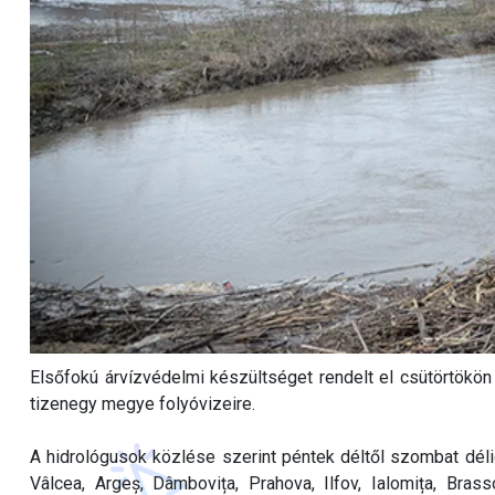
Elsőfokú árvízvédelmi készültséget rendelt el csütörtökö
tizenegy megye folyóvizeire.
A hidrológusok közlése szerint péntek déltől szombat dél
Vâlcea, Argeș, Dâmbovița, Prahova, Ilfov, Ialomița, Br