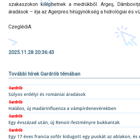
szakaszokon kiléphetnek a medrükből. Argeș, Dâmbovi
áradások – írja az Agerpres hírügynökség a hidrológiai és v
CzeglédiA.
2025.11.28 20:36:43
További hírek Gardrób témában
Gardrób
Súlyos erdélyi és romániai áradások
Gardrób
Halálos, új madárinfluenza a vámpírdenevérekben
Gardrób
Egy évszázad után, új Renoir-festményre bukkantak
Gardrób
Egy 17 éves francia sofőr kidugott egy puskát az ablakon, és r