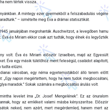
oha nem tértek vissza.
tanyánkban. A mintegy ezer gyermekből a felszabadulás végére
radtunk.” – ismételte meg Éva a drámai statisztikát.
1945 januárjában megrohanták Auschwitzot, a levegőben hamu
t. Éva és Miriam ekkor csak azt tudták, hogy élnek és legyőzték
y volt. Éva és Miriam először Izraelben, majd az Egyesült
et. Éva egy másik túlélőhöz ment feleségül, családot alapított,
tudta elűzni.
dianai városban, egy néma egyetemistákból álló terem előtt
ját: „Egy napon megértettem, hogy ha nem tudok megbocsátani,
glya maradok.” Sokak számára a megbocsátás árulás volt.
 mintha levelet írna „Dr. Josef Mengelének”. Ez az önuralom
 annak, hogy az emlékeit valami másba kényszerítse. Először
sátok neked, nem azért, mert megérdemled, hanem mert az