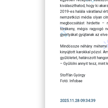
kiválaszthatod, hogy ki akars
2019-es halála váratlanul é
nemzetközi média olyan címs
megbocsátást hirdette – m
törékeny, mégis ragyogó nő
gyertyákat gyújtanak az elv
Mindössze néhány méterre att
kinyújtott karokkal pózol. 
gyűlöletet, határozott hangon
– Gyűlölni annyit tesz, mint 
Stoffán György
Fotó: Infobae
2025.11.28 09:34:39