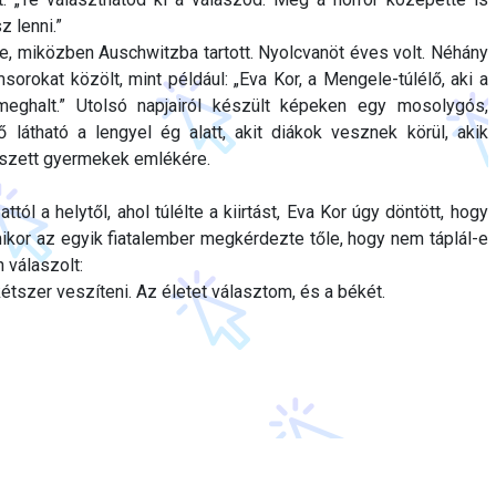
z lenni.”
rte, miközben Auschwitzba tartott. Nyolcvanöt éves volt. Néhány
orokat közölt, mint például: „Eva Kor, a Mengele-túlélő, aki a
eghalt.” Utolsó napjairól készült képeken egy mosolygós,
 látható a lengyel ég alatt, akit diákok vesznek körül, akik
eszett gyermekek emlékére.
ól a helytől, ahol túlélte a kiirtást, Eva Kor úgy döntött, hogy
Amikor az egyik fiatalember megkérdezte tőle, hogy nem táplál-e
 válaszolt:
kétszer veszíteni. Az életet választom, és a békét.