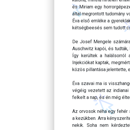
és Miriam egy horrorgépeze
által megrontott tudomány vo
Éva első emléke a gyereklak
kétségbeesés sem tudott csi
De Josef Mengele számára a
Auschwitz kapói, és tudták, 
Így kerültek a halálsorról 
Injekciókat kaptak, megmért
közös pillantása jelentette,
Éva szavai ma is visszhang
végéig vezetett az indianai
felkelt a nap, és én még élt
Az orvosok néha egy fehér s
a kezükben. Arra kényszeríte
nekik. Soha nem kérdezte