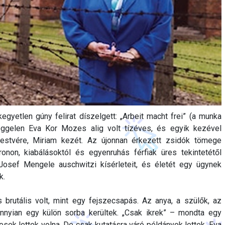
gyetlen gúny felirat díszelgett: „Arbeit macht frei” (a munka
ggelen Eva Kor Mozes alig volt tízéves, és egyik kezével
testvére, Miriam kezét. Az újonnan érkezett zsidók tömege
onon, kiabálásoktól és egyenruhás férfiak üres tekintetétől
 Josef Mengele auschwitzi kísérleteit, és életét egy ügynek
k.
 brutális volt, mint egy fejszecsapás. Az anya, a szülők, az
nnyian egy külön sorba kerültek. „Csak ikrek” – mondta egy
kesek lettek volna. De csak kutatásra váró példányok lettek. Eva