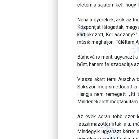
életem a sajátom kell, hogy 
Néha a gyerekek, akik az I
Központját látogatták, magy
kárt okozott, Kor asszony?”
másik meghaljon. Túléltem A
Bárhová is ment, ugyanazt a
bűnt, hanem felszabadítja az
Vissza akart térni Auschwit
Sokszor megismétlődött a je
Hangja nem remegett. „Itt
Mindenekelőtt megtanultam el
Az évek során több ezer l
leszármazottai írtak alá, 
Mindegyik ugyanazt kérte: e
egyetlen recepttel válaszol