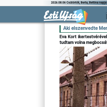
2026.08.06 Csütörtök, Berta, Bettina napja
Aki elszenvedte Men
Eva Kort ikertestvéréve
tudtam volna megbocsáta