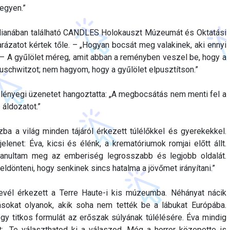
legyen.”
ndianában található CANDLES Holokauszt Múzeumát és Oktatási
arázatot kértek tőle. – „Hogyan bocsát meg valakinek, aki ennyi
 – A gyűlölet méreg, amit abban a reményben veszel be, hogy a
uschwitzot; nem hagyom, hogy a gyűlölet elpusztítson.”
 lényegi üzenetet hangoztatta: „A megbocsátás nem menti fel a
 áldozatot.”
zba a világ minden tájáról érkezett túlélőkkel és gyerekekkel.
lenet: Éva, kicsi és élénk, a krematóriumok romjai előtt állt.
 tanultam meg az emberiség legrosszabb és legjobb oldalát.
dönteni, hogy senkinek sincs hatalma a jövőmet irányítani.”
evél érkezett a Terre Haute-i kis múzeumba. Néhányat nácik
másokat olyanok, akik soha nem tették be a lábukat Európába.
gy titkos formulát az erőszak súlyának túlélésére. Éva mindig
t: „Te választhatod ki a válaszod. Még a horror közepette is