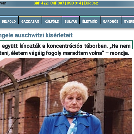
 van
GBP 422 | CHF 387 | USD 314 | EUR 362
BELFÖLD
GAZDASÁG
KÜLFÖLD
BULVÁR
ÉLETMÓD
GARDRÓB
GYERE
gele auschwitzi kísérleteit
l együtt kínozták a koncentrációs táborban. „Ha nem
ni, életem végéig fogoly maradtam volna” – mondja.