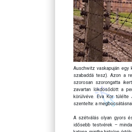
Auschwitz vaskapuján egy ke
szabaddá tesz). Azon a re
szorosan szorongatta iker
zavartan lökdösődött a per
körülvéve. Eva Kor túlélte
szentelte: a megbocsátásna
A szétválás olyan gyors és
idősebb testvérek – minda
katona, mintha hirtelen érté