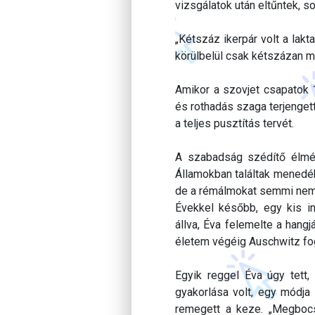
vizsgálatok után eltűntek, s
„Kétszáz ikerpár volt a lak
körülbelül csak kétszázan ma
Amikor a szovjet csapatok 
és rothadás szaga terjenget
a teljes pusztítás tervét.
A szabadság szédítő élmén
Államokban találtak menedék
de a rémálmokat semmi nem 
Évekkel később, egy kis in
állva, Éva felemelte a hang
életem végéig Auschwitz fo
Egyik reggel Éva úgy tett,
gyakorlása volt, egy módja
remegett a keze. „Megboc