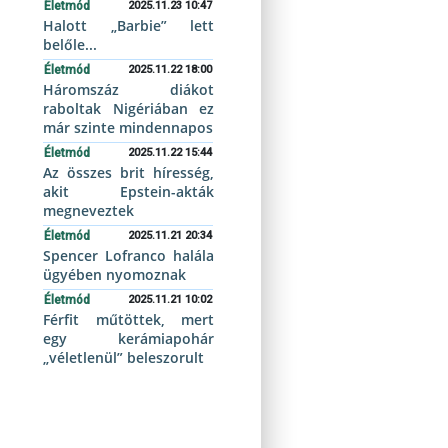
Életmód
2025.11.23 10:47
Halott „Barbie” lett
belőle...
Életmód
2025.11.22 18:00
Háromszáz diákot
raboltak Nigériában ez
már szinte mindennapos
Életmód
2025.11.22 15:44
Az összes brit híresség,
akit Epstein-akták
megneveztek
Életmód
2025.11.21 20:34
Spencer Lofranco halála
ügyében nyomoznak
Életmód
2025.11.21 10:02
Férfit műtöttek, mert
egy kerámiapohár
„véletlenül” beleszorult