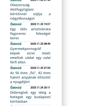
Életmód
2025.11.26 07:54
Olaszország
életfogytiglani
börtönnel sújtja a
nőgyilkosságot
Életmód
2025.11.25 19:37
Egy idős arisztokrata
fegyveres feleséget
keres
Életmód
2025.11.25 08:49
Gyermekpornográf
képek ezrei miatt
emeltek vádat egy zalai
férfi ellen
Életmód
2025.11.25 07:30
Az 56 éves „fiú”, 82 éves
halott anyjának öltözött
a nyugdíjért
Életmód
2025.11.24 20:11
Dideregtek egy ideig a
betegek egy budapesti
kórházban