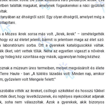
tben találták magukat, amelynek fogaskerekei a náci gyűlölet
ltak.
tanyában az éhségről szól. Egy olyan éhségről, amelyet még a
llapítani.
 Mozes ikrek sorsa más volt. „Ikrek, ikrek” – ismételgették
hogy ez az életet jelenti, bármit is jelentsen maga az élet szó.
a laboratóriumi sorba. Ott a gyerekek katalóguscikké váltak.
ék őket, vért vettek tőlük. Néha az egyetlen vigaszt a nővérek
 egy hideg kéz szorítása egy másik, ugyanolyan hideg kézhez.
oznak a múzeum üres termeiben, melyet megvásárolt és élete
 Terre Haute - ban: „A túlélés lázadás volt. Minden nap, amikor
em, győzelem volt Mengele felett.”
zobába vitték az ikreket, csillogó szikékkel és hosszú tűkkel
tték őket, hogy levetkőzzenek, és rejtélyes injekciókat adjanak
k, soha nem válaszoltak. Azok a gyerekek, akik bizonyos