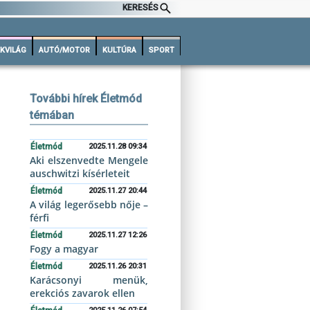
KERESÉS
KVILÁG
AUTÓ/MOTOR
KULTÚRA
SPORT
További hírek Életmód
témában
Életmód
2025.11.28 09:34
Aki elszenvedte Mengele
auschwitzi kísérleteit
Életmód
2025.11.27 20:44
A világ legerősebb nője –
férfi
Életmód
2025.11.27 12:26
Fogy a magyar
Életmód
2025.11.26 20:31
Karácsonyi menük,
erekciós zavarok ellen