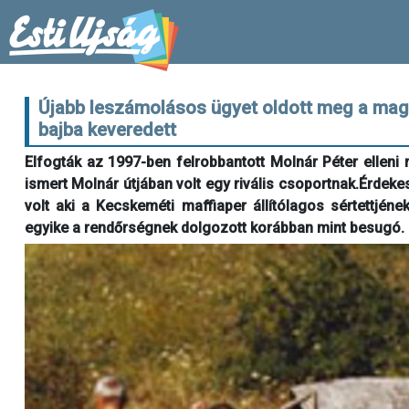
Újabb leszámolásos ügyet oldott meg a magya
bajba keveredett
Elfogták az 1997-ben felrobbantott Molnár Péter elleni 
ismert Molnár útjában volt egy rivális csoportnak.Érdek
volt aki a Kecskeméti maffiaper állítólagos sértettjéne
egyike a rendőrségnek dolgozott korábban mint besugó.