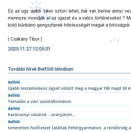
Ez az ügy újabb siker sztori lehet, bár van benne annyi v
mennyire mondják el az igazat és a valós történéseket ? M
kötő bűnbánó gengszterek hitelességét maguk a bíróságok 
( Csákány Tibor )
2025.11.27 12:05:01
További hírek Belföld témában
Belföld
Újabb leszámolásos ügyet oldott meg a magyar FBI majd 30 év
Belföld
Támadás a váci vasútállomáson
Belföld
Karácsonyi vásárok – aranyáron…
Belföld
Ismeretlen holttestet találtak Fehérgyarmaton, a rendőrség a