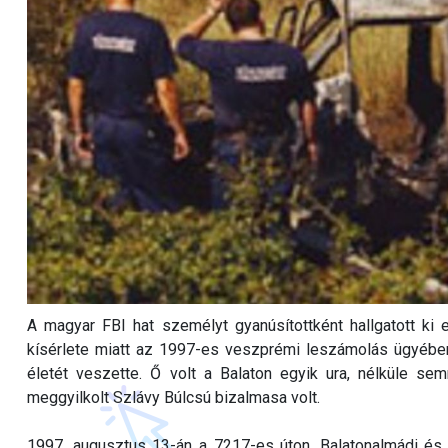
A magyar FBI hat személyt gyanúsítottként hallgatott ki 
kísérlete miatt az 1997-es veszprémi leszámolás ügyébe
életét veszette. Ő volt a Balaton egyik ura, nélküle s
meggyilkolt Szlávy Búlcsú bizalmasa volt.
1997. augusztus 13-án a 7217-es úton, Balatonalmádi és S