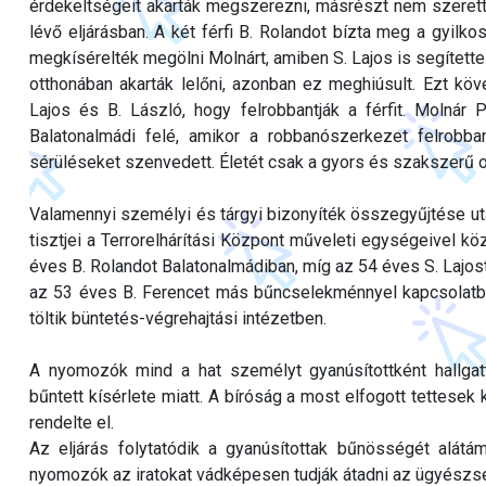
érdekeltségeit akarták megszerezni, másrészt nem szeretté
lévő eljárásban. A két férfi B. Rolandot bízta meg a gyilkos
megkísérelték megölni Molnárt, amiben S. Lajos is segítette 
otthonában akarták lelőni, azonban ez meghiúsult. Ezt követ
Lajos és B. László, hogy felrobbantják a férfit. Molná
Balatonalmádi felé, amikor a robbanószerkezet felrobba
sérüléseket szenvedett. Életét csak a gyors és szakszerű 
Valamennyi személyi és tárgyi bizonyíték összegyűjtése 
tisztjei a Terrorelhárítási Központ műveleti egységeivel k
éves B. Rolandot Balatonalmádiban, míg az 54 éves S. Lajos
az 53 éves B. Ferencet más bűncselekménnyel kapcsolatban
töltik büntetés-végrehajtási intézetben.
A nyomozók mind a hat személyt gyanúsítottként hallgatt
bűntett kísérlete miatt. A bíróság a most elfogott tettesek 
rendelte el.
Az eljárás folytatódik a gyanúsítottak bűnösségét alát
nyomozók az iratokat vádképesen tudják átadni az ügyészs