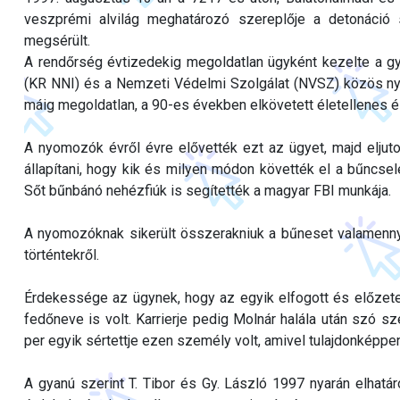
veszprémi alvilág meghatározó szereplője a detonáció 
megsérült.
A rendőrség évtizedekig megoldatlan ügyként kezelte a 
(KR NNI) és a Nemzeti Védelmi Szolgálat (NVSZ) közös nyo
máig megoldatlan, a 90-es években elkövetett életellenes 
A nyomozók évről évre elővették ezt az ügyet, majd eljutot
állapítani, hogy kik és milyen módon követték el a bűncsel
Sőt bűnbánó nehézfiúk is segítették a magyar FBI munkája.
A nyomozóknak sikerült összerakniuk a bűneset valamennyi
történtekről.
Érdekessége az ügynek, hogy az egyik elfogott és előzet
fedőneve is volt. Karrierje pedig Molnár halála után szó sze
per egyik sértettje ezen személy volt, amivel tulajdonképpen
A gyanú szerint T. Tibor és Gy. László 1997 nyarán elhatáro