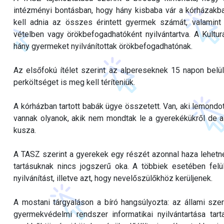
intézményi bontásban, hogy hány kisbaba vár a kórházakb
kell adnia az összes érintett gyermek számát, valamint
vételben vagy örökbefogadhatóként nyilvántartva. A Kultur
hány gyermeket nyilvánítottak örökbefogadhatónak.
Az elsőfokú ítélet szerint az alpereseknek 15 napon belül 
perköltséget is meg kell téríteniük.
A kórházban tartott babák ügye összetett. Van, aki lemondot
vannak olyanok, akik nem mondtak le a gyerekékükről de a
kusza.
A TASZ szerint a gyerekek egy részét azonnal haza lehetne
tartásuknak nincs jogszerű oka. A többiek esetében felü
nyilvánítást, illetve azt, hogy nevelőszülőkhöz kerüljenek.
A mostani tárgyaláson a bíró hangsúlyozta: az állami szer
gyermekvédelmi rendszer informatikai nyilvántartása tar