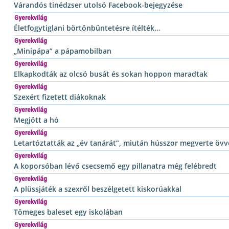
Várandós tinédzser utolsó Facebook-bejegyzése
Gyerekvilág
Életfogytiglani börtönbüntetésre ítélték…
Gyerekvilág
„Minipápa” a pápamobilban
Gyerekvilág
Elkapkodták az olcsó busát és sokan hoppon maradtak
Gyerekvilág
Szexért fizetett diákoknak
Gyerekvilág
Megjött a hó
Gyerekvilág
Letartóztatták az „év tanárát”, miután hússzor megverte övvel
Gyerekvilág
A koporsóban lévő csecsemő egy pillanatra még felébredt
Gyerekvilág
A plüssjáték a szexről beszélgetett kiskorúakkal
Gyerekvilág
Tömeges baleset egy iskolában
Gyerekvilág