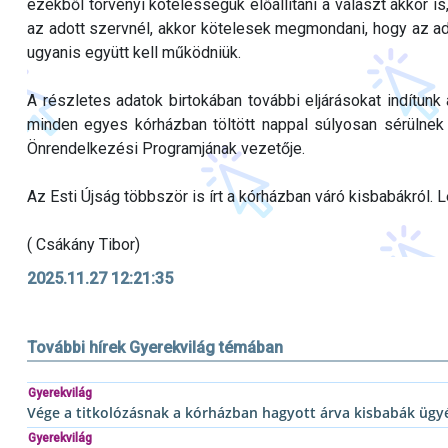
ezekből törvényi kötelességük előállítani a választ akkor i
az adott szervnél, akkor kötelesek megmondani, hogy az ad
ugyanis együtt kell működniük.
A részletes adatok birtokában további eljárásokat indítunk
minden egyes kórházban töltött nappal súlyosan sérülnek
Önrendelkezési Programjának vezetője.
Az Esti Újság többször is írt a kórházban váró kisbabákról. 
( Csákány Tibor)
2025.11.27 12:21:35
További hírek Gyerekvilág témában
Gyerekvilág
Vége a titkolózásnak a kórházban hagyott árva kisbabák üg
Gyerekvilág