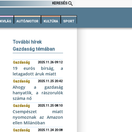
KERESÉS
KVILÁG
AUTÓ/MOTOR
KULTÚRA
SPORT
További hírek
Gazdaság témában
Gazdaság
2025.11.26 09:12
19 eurós bírság, a
letagadott áruk miatt
Gazdaság
2025.11.25 20:42
Ahogy a gazdaság
hanyatlik, a rászorulók
száma nő
Gazdaság
2025.11.25 08:10
Csempészet miatt
nyomoznak az Amazon
ellen Milánóban
Gazdaság
2025.11.24 20:08