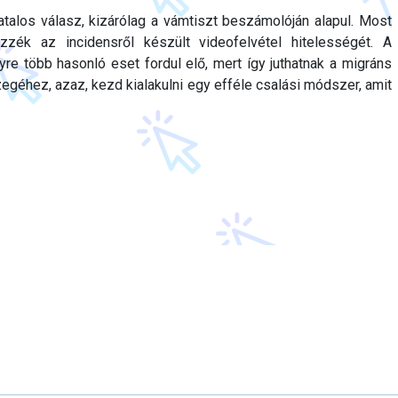
hivatalos válasz, kizárólag a vámtiszt beszámolóján alapul. Most
izzék az incidensről készült videofelvétel hitelességét. A
yre több hasonló eset fordul elő, mert így juthatnak a migráns
egéhez, azaz, kezd kialakulni egy efféle csalási módszer, amit