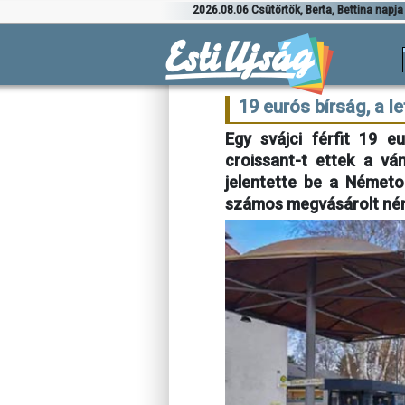
2026.08.06 Csütörtök, Berta, Bettina napja
19 eurós bírság, a l
Egy svájci férfit 19 e
croissant-t ettek a vá
jelentette be a Németo
számos megvásárolt ném