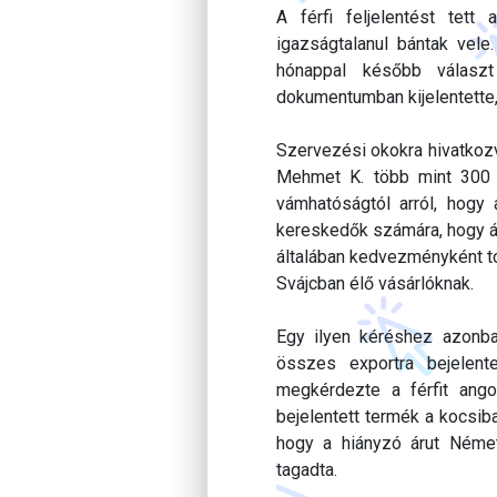
A férfi feljelentést tett
igazságtalanul bántak vel
hónappal később választ
dokumentumban kijelentette, 
Szervezési okokra hivatkozv
Mehmet K. több mint 300 e
vámhatóságtól arról, hogy 
kereskedők számára, hogy áf
általában kedvezményként to
Svájcban élő vásárlóknak.
Egy ilyen kéréshez azonb
összes exportra bejelent
megkérdezte a férfit ang
bejelentett termék a kocsiba
hogy a hiányzó árut Német
tagadta.