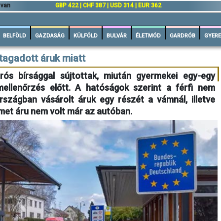
 van
GBP 422 | CHF 387 | USD 314 | EUR 362
BELFÖLD
GAZDASÁG
KÜLFÖLD
BULVÁR
ÉLETMÓD
GARDRÓB
GYERE
etagadott áruk miatt
urós bírsággal sújtottak, miután gyermekei egy-egy
mellenőrzés előtt. A hatóságok szerint a férfi nem
rszágban vásárolt áruk egy részét a vámnál, illetve
et áru nem volt már az autóban.