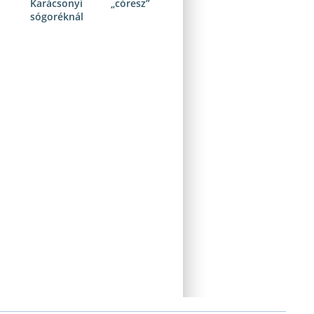
Karácsonyi „córesz”
sógoréknál