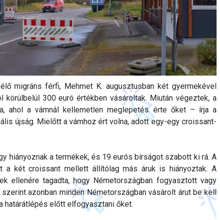
 élő migráns férfi, Mehmet K. augusztusban két gyermekével
 körülbelül 300 euró értékben vásároltak. Miután végeztek, a
ba, ahol a vámnál kellemetlen meglepetés érte őket – írja a
lis újság. Mielőtt a vámhoz ért volna, adott egy-egy croissant-
gy hiányoznak a termékek, és 19 eurós bírságot szabott ki rá. A
nt a két croissant mellett állítólag más áruk is hiányoztak. A
ések ellenére tagadta, hogy Németországban fogyasztott vagy
ny szerint azonban minden Németországban vásárolt árut be kell
a határátlépés előtt elfogyasztani őket.