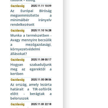
Gazdaság
2025.11.11 10:39
Az Európai Bíróság
megsemmisítette a
minimálbér irányelv
rendelkezéseit
Gazdaság
2025.11.10 16:28
Munka a természetben -
Avagy mennyire becsülik
a mezőgazdasági,
környezetvédelmi
állásokat?
Gazdaság
2025.11.08 00:17
Hogyan szabaduljunk
meg az egerektől a
kertben
Gazdaság
2025.11.05 08:56
Az ország, amely lezárta
határait a TIR-sofőrök
előtt - berágtak a
beloruszok
Gazdaság
2025.11.03 22:18