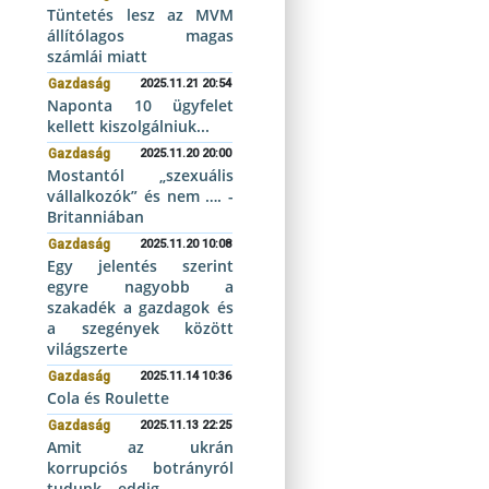
Tüntetés lesz az MVM
állítólagos magas
számlái miatt
Gazdaság
2025.11.21 20:54
Naponta 10 ügyfelet
kellett kiszolgálniuk...
Gazdaság
2025.11.20 20:00
Mostantól „szexuális
vállalkozók” és nem …. -
Britanniában
Gazdaság
2025.11.20 10:08
Egy jelentés szerint
egyre nagyobb a
szakadék a gazdagok és
a szegények között
világszerte
Gazdaság
2025.11.14 10:36
Cola és Roulette
Gazdaság
2025.11.13 22:25
Amit az ukrán
korrupciós botrányról
tudunk – eddig