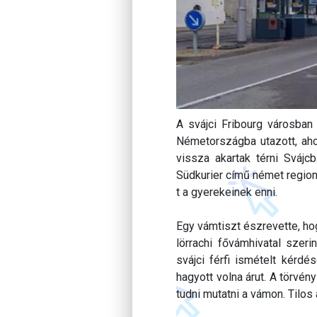
A svájci Fribourg városban
Németországba utazott, ahol
vissza akartak térni Svájc
Südkurier című német regioná
t a gyerekeinek enni.
Egy vámtiszt észrevette, ho
lörrachi fővámhivatal szeri
svájci férfi ismételt kérd
hagyott volna árut. A törvé
tudni mutatni a vámon. Tilos 