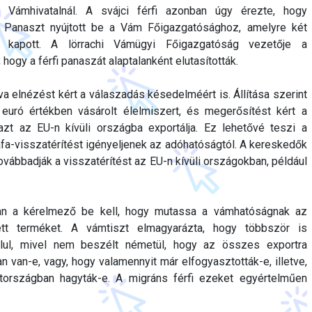
 a Vámhivatalnál. A svájci férfi azonban úgy érezte, hogy
e. Panaszt nyújtott be a Vám Főigazgatósághoz, amelyre két
 kapott. A lörrachi Vámügyi Főigazgatóság vezetője a
hogy a férfi panaszát alaptalanként elutasították.
a elnézést kért a válaszadás késedelméért is. Állítása szerint
uró értékben vásárolt élelmiszert, és megerősítést kért a
azt az EU-n kívüli országba exportálja. Ez lehetővé teszi a
a-visszatérítést igényeljenek az adóhatóságtól. A kereskedők
vábbadják a visszatérítést az EU-n kívüli országokban, például
an a kérelmező be kell, hogy mutassa a vámhatóságnak az
ett terméket. A vámtiszt elmagyarázta, hogy többször is
olul, mivel nem beszélt németül, hogy az összes exportra
n van-e, vagy, hogy valamennyit már elfogyasztották-e, illetve,
országban hagyták-e. A migráns férfi ezeket egyértelműen