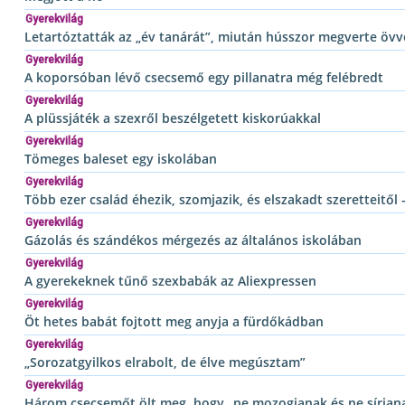
Gyerekvilág
Letartóztatták az „év tanárát”, miután hússzor megverte övvel
Gyerekvilág
A koporsóban lévő csecsemő egy pillanatra még felébredt
Gyerekvilág
A plüssjáték a szexről beszélgetett kiskorúakkal
Gyerekvilág
Tömeges baleset egy iskolában
Gyerekvilág
Több ezer család éhezik, szomjazik, és elszakadt szeretteitő
Gyerekvilág
Gázolás és szándékos mérgezés az általános iskolában
Gyerekvilág
A gyerekeknek tűnő szexbabák az Aliexpressen
Gyerekvilág
Öt hetes babát fojtott meg anyja a fürdőkádban
Gyerekvilág
„Sorozatgyilkos elrabolt, de élve megúsztam”
Gyerekvilág
Három csecsemőt ölt meg, hogy „ne mozogjanak és ne sírjan