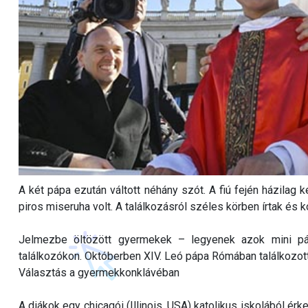
A két pápa ezután váltott néhány szót. A fiú fején házilag k
piros miseruha volt. A találkozásról széles körben írtak és 
Jelmezbe öltözött gyermekek – legyenek azok mini p
találkozókon. Októberben XIV. Leó pápa Rómában találkozott
Választás a gyermekkonklávéban
A diákok egy chicagói (Illinois, USA) katolikus iskolából é