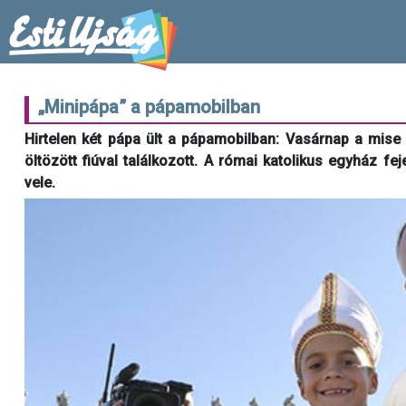
„Minipápa” a pápamobilban
Hirtelen két pápa ült a pápamobilban: Vasárnap a mise 
öltözött fiúval találkozott. A római katolikus egyház f
vele.