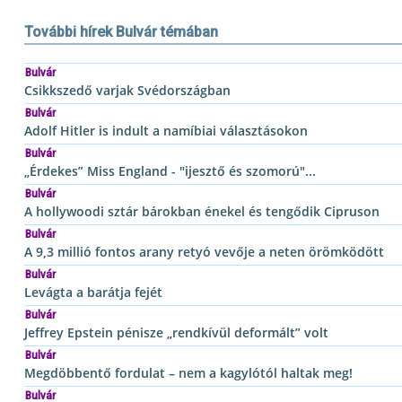
További hírek Bulvár témában
Bulvár
Csikkszedő varjak Svédországban
Bulvár
Adolf Hitler is indult a namíbiai választásokon
Bulvár
„Érdekes” Miss England - "ijesztő és szomorú"...
Bulvár
A hollywoodi sztár bárokban énekel és tengődik Cipruson
Bulvár
A 9,3 millió fontos arany retyó vevője a neten örömködött
Bulvár
Levágta a barátja fejét
Bulvár
Jeffrey Epstein pénisze „rendkívül deformált” volt
Bulvár
Megdöbbentő fordulat – nem a kagylótól haltak meg!
Bulvár