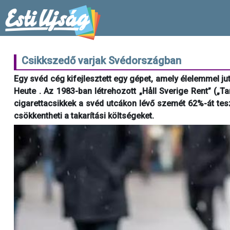
Csikkszedő varjak Svédországban
Egy svéd cég kifejlesztett egy gépet, amely élelemmel jut
Heute . Az 1983-ban létrehozott „Håll Sverige Rent” („Ta
cigarettacsikkek a svéd utcákon lévő szemét 62%-át tesz
csökkentheti a takarítási költségeket.