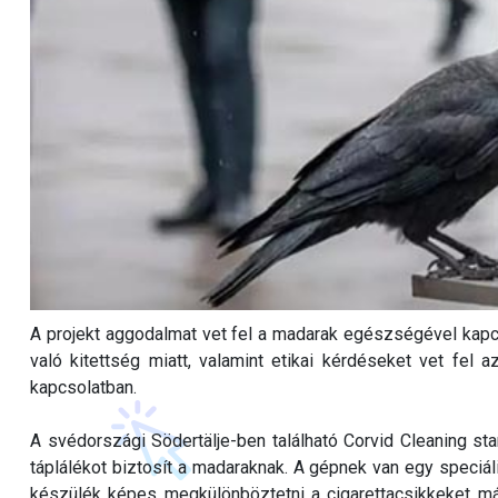
A projekt aggodalmat vet fel a madarak egészségével kap
való kitettség miatt, valamint etikai kérdéseket vet fel a
kapcsolatban.
A svédországi Södertälje-ben található Corvid Cleaning sta
táplálékot biztosít a madaraknak. A gépnek van egy speciáli
készülék képes megkülönböztetni a cigarettacsikkeket más