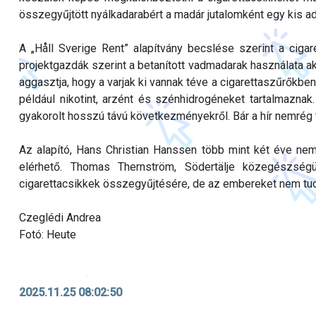
összegyűjtött nyálkadarabért a madár jutalomként egy kis ad
A „Håll Sverige Rent” alapítvány becslése szerint a ciga
projektgazdák szerint a betanított vadmadarak használata aká
aggasztja, hogy a varjak ki vannak téve a cigarettaszűrőkbe
például nikotint, arzént és szénhidrogéneket tartalmazn
gyakorolt hosszú távú következményekről. Bár a hír nemrég ter
Az alapító, Hans Christian Hanssen több mint két éve nem
elérhető. Thomas Thernström, Södertälje közegészségüg
cigarettacsikkek összegyűjtésére, de az embereket nem tudju
Czeglédi Andrea
Fotó: Heute
2025.11.25 08:02:50