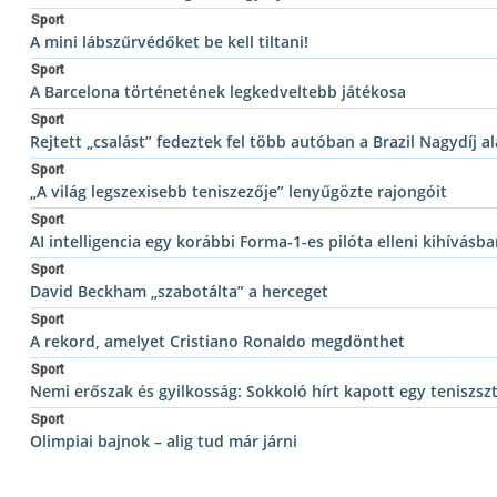
Sport
A mini lábszűrvédőket be kell tiltani!
Sport
A Barcelona történetének legkedveltebb játékosa
Sport
Rejtett „csalást” fedeztek fel több autóban a Brazil Nagydíj al
Sport
„A világ legszexisebb teniszezője” lenyűgözte rajongóit
Sport
AI intelligencia egy korábbi Forma-1-es pilóta elleni kihívásb
Sport
David Beckham „szabotálta” a herceget
Sport
A rekord, amelyet Cristiano Ronaldo megdönthet
Sport
Nemi erőszak és gyilkosság: Sokkoló hírt kapott egy teniszsz
Sport
Olimpiai bajnok – alig tud már járni