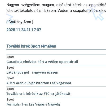
Nagyon szégyellem magam, elnézést kérek az operatőrtő
lehetek tökéletes és hibázom. Védem a csapatomat és a kl
( Csákány Áron )
2025.11.24 21:17:07
További hírek Sport témában
Sport
Guradiola elnézést kért a vétlen operatőrtől
Sport
Látványos gól - negyven évesen
Sport
A McLaren duóját kizárták Las Vegasból
Sport
Továbbra is körözik az FTC ex-játékosát
Sport
Formula–1-es Las Vegas-i Nagydíj