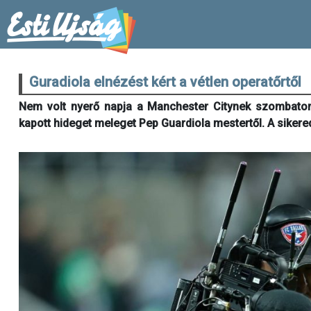
Guradiola elnézést kért a vétlen operatőrtől
Nem volt nyerő napja a Manchester Citynek szombaton
kapott hideget meleget Pep Guardiola mestertől. A sikered