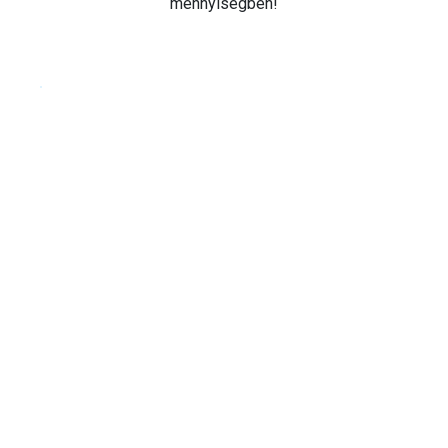
mennyiségben!
Cookie beállítások testre szabása