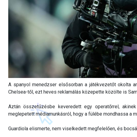
A spanyol menedzser elsősorban a játékvezetőt okolta am
Chelsea-től, ezt heves reklamálás közepette közölte is Samu
Aztán összetűzésbe keveredett egy operatőrrel, akinek 
meglepetett médiamunkásról, hogy a fülébe mondhassa a m
Guardiola elismerte, nem viselkedett megfelelően, és bocsán