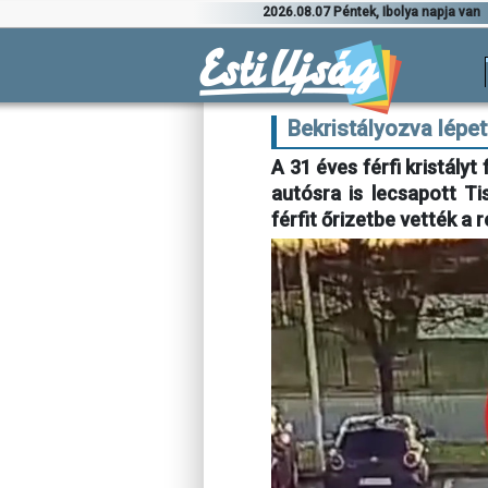
2026.08.07 Péntek, Ibolya napja van
Bekristályozva lépet
A 31 éves férfi kristályt 
autósra is lecsapott Ti
férfit őrizetbe vették a 