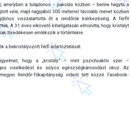
t, amelyben a tulajdonos – pakolás közben – benne hagyta a
hajtott vele, majd nagyjából 300 méterrel távolabb menet közben
ajdonos visszatartotta őt a rendőrök kiérkezéséig. A férfit
tték. A 31 éves elkövető kihallgatásán elmondta, hogy kristályt
 csak töredékesen emlékszik a történtekre.
 bekristályozott férfi letartóztatását.
igyelmet, hogy a „kristály” – mint pszichoaktív szer –
séges viselkedést és súlyos egészségkárosodást okoz. Az
rmegyei Rendőr-főkapitányság videót tett közzé Facebook-