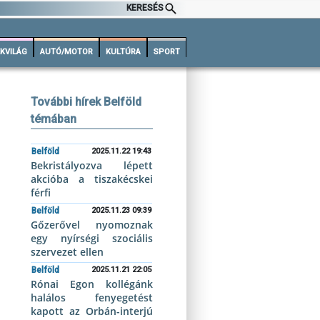
KERESÉS
KVILÁG
AUTÓ/MOTOR
KULTÚRA
SPORT
További hírek Belföld
témában
Belföld
2025.11.22 19:43
Bekristályozva lépett
akcióba a tiszakécskei
férfi
Belföld
2025.11.23 09:39
Gőzerővel nyomoznak
egy nyírségi szociális
szervezet ellen
Belföld
2025.11.21 22:05
Rónai Egon kollégánk
halálos fenyegetést
kapott az Orbán-interjú