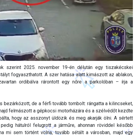
ok szerint 2025. november 19-én délután egy tiszakécskei
tályt fogyaszthatott. A szer hatása alatt kimászott az ablakon,
avartan ordibálva rárontott egy nőre a parkolóban – írja a
 bezárkózott, de a férfi tovább tombolt: rángatta a kilincseket,
, majd felmászott a gépkocsi motorházára és a szélvédőt kezdte
bálta, hogy az asszonyt üldözik és meg akarják ölni. A sértett
fi pedig hátulról felugrott a járműre, ahonnan röviddel később
tha mi sem történt volna, tovább sétált a városban, majd egy