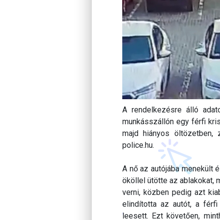
A rendelkezésre álló adat
munkásszállón egy férfi kris
majd hiányos öltözetben, z
police.hu.
A nő az autójába menekült és
ököllel ütötte az ablakokat
verni, közben pedig azt kia
elindította az autót, a fér
leesett. Ezt követően, min