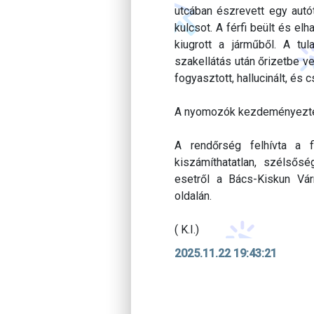
utcában észrevett egy autó
kulcsot. A férfi beült és el
kiugrott a járműből. A tul
szakellátás után őrizetbe ve
fogyasztott, hallucinált, és
A nyomozók kezdeményezték a
A rendőrség felhívta a f
kiszámíthatatlan, szélső
esetről a Bács-Kiskun Vá
oldalán.
( K.I.)
2025.11.22 19:43:21