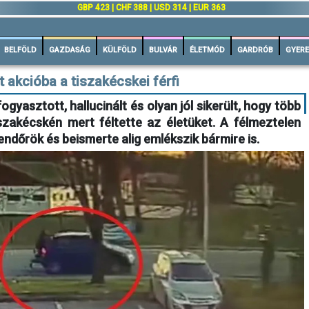
GBP 423 | CHF 388 | USD 314 | EUR 363
BELFÖLD
GAZDASÁG
KÜLFÖLD
BULVÁR
ÉLETMÓD
GARDRÓB
GYERE
t akcióba a tiszakécskei férfi
fogyasztott, hallucinált és olyan jól sikerült, hogy több
szakécskén mert féltette az életüket. A félmeztelen
rendőrök és beismerte alig emlékszik bármire is.