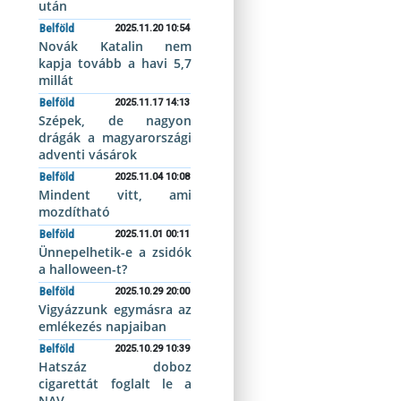
után
Belföld
2025.11.20 10:54
Novák Katalin nem
kapja tovább a havi 5,7
millát
Belföld
2025.11.17 14:13
Szépek, de nagyon
drágák a magyarországi
adventi vásárok
Belföld
2025.11.04 10:08
Mindent vitt, ami
mozdítható
Belföld
2025.11.01 00:11
Ünnepelhetik-e a zsidók
a halloween-t?
Belföld
2025.10.29 20:00
Vigyázzunk egymásra az
emlékezés napjaiban
Belföld
2025.10.29 10:39
Hatszáz doboz
cigarettát foglalt le a
NAV