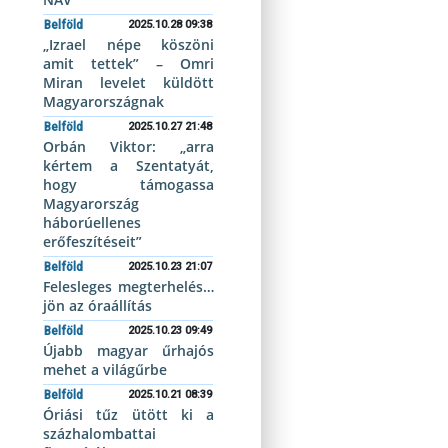
Belföld
2025.10.28 09:38
„Izrael népe köszöni
amit tettek” – Omri
Miran levelet küldött
Magyarországnak
Belföld
2025.10.27 21:48
Orbán Viktor: „arra
kértem a Szentatyát,
hogy támogassa
Magyarország
háborúellenes
erőfeszítéseit”
Belföld
2025.10.23 21:07
Felesleges megterhelés…
jön az óraállítás
Belföld
2025.10.23 09:49
Újabb magyar űrhajós
mehet a világűrbe
Belföld
2025.10.21 08:39
Óriási tűz ütött ki a
százhalombattai