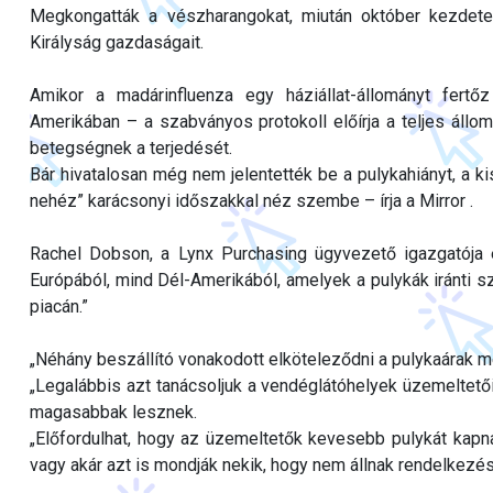
Megkongatták a vészharangokat, miután október kezdete 
Királyság gazdaságait.
Amikor a madárinfluenza egy háziállat-állományt fer
Amerikában – a szabványos protokoll előírja a teljes állom
betegségnek a terjedését.
Bár hivatalosan még nem jelentették be a pulykahiányt, a k
nehéz” karácsonyi időszakkal néz szembe – írja a Mirror .
Rachel Dobson, a Lynx Purchasing ügyvezető igazgatója e
Európából, mind Dél-Amerikából, amelyek a pulykák iránti sz
piacán.”
„Néhány beszállító vonakodott elköteleződni a pulykaárak mel
„Legalábbis azt tanácsoljuk a vendéglátóhelyek üzemeltetői
magasabbak lesznek.
„Előfordulhat, hogy az üzemeltetők kevesebb pulykát kapna
vagy akár azt is mondják nekik, hogy nem állnak rendelkezés