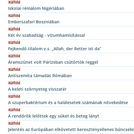
Külföld
Iskolai rémálom Nigériában
Külföld
Emberszafari Boszniában
Külföld
Két év szabadság - vízumhamisítással
Külföld
Fejkendő-tilalom v.s. „Allah, der Retter ist da”
Külföld
Áramszünet volt Párizsban csütörtök reggel
Külföld
Antiszemita támadás Rómában
Külföld
A keleti szörnyeteg visszatér
Külföld
A szuperbaktérium és a halálesetek számának növekedése
Külföld
A rendőrök lelőttek egy süket és beteg lányt
Külföld
Jelentés az Európában elkövetett keresztényellenes bűncsel