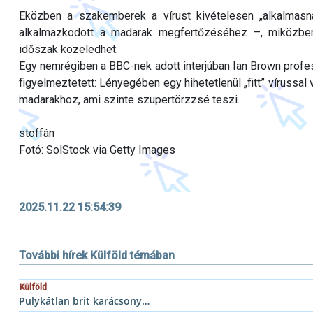
Eközben a szakemberek a vírust kivételesen „alkalmasna
alkalmazkodott a madarak megfertőzéséhez –, miközben 
időszak közeledhet.
Egy nemrégiben a BBC-nek adott interjúban Ian Brown profes
figyelmeztetett: Lényegében egy hihetetlenül „fitt” vírussa
madarakhoz, ami szinte szupertörzzsé teszi.
stoffán
Fotó: SolStock via Getty Images
2025.11.22 15:54:39
További hírek Külföld témában
Külföld
Pulykátlan brit karácsony…