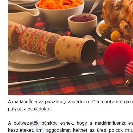
A madárinfluenza pusztító „szupertörzse” tombol a brit gaz
pulykát a családoktól.
A boltvezetők pánikba esnek, hogy a madárinfluenza-e
készleteket, ami aggodalmat kelthet az üres polcok mi