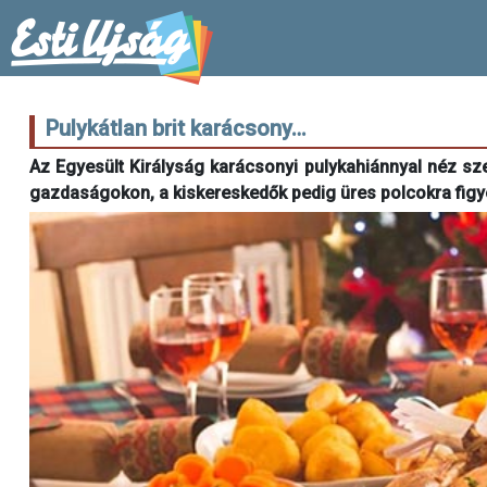
Pulykátlan brit karácsony…
Az Egyesült Királyság karácsonyi pulykahiánnyal néz sz
gazdaságokon, a kiskereskedők pedig üres polcokra fig