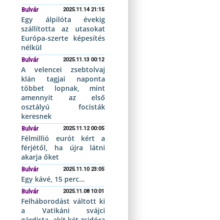
Bulvár
2025.11.14 21:15
Egy álpilóta évekig
szállította az utasokat
Európa-szerte képesítés
nélkül
Bulvár
2025.11.13 00:12
A velencei zsebtolvaj
klán tagjai naponta
többet lopnak, mint
amennyit az első
osztályú focisták
keresnek
Bulvár
2025.11.12 00:05
Félmillió eurót kért a
férjétől, ha újra látni
akarja őket
Bulvár
2025.11.10 23:05
Egy kávé, 15 perc…
Bulvár
2025.11.08 10:01
Felháborodást váltott ki
a Vatikáni svájci
gárdista, akit két zsidóra