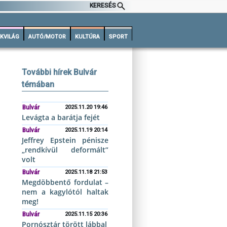
KERESÉS
KVILÁG
AUTÓ/MOTOR
KULTÚRA
SPORT
További hírek Bulvár
témában
Bulvár
2025.11.20 19:46
Levágta a barátja fejét
Bulvár
2025.11.19 20:14
Jeffrey Epstein pénisze
„rendkívül deformált”
volt
Bulvár
2025.11.18 21:53
Megdöbbentő fordulat –
nem a kagylótól haltak
meg!
Bulvár
2025.11.15 20:36
Pornósztár törött lábbal