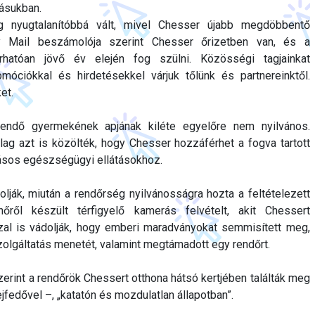
kásukban.
 nyugtalanítóbbá vált, mivel Chesser újabb megdöbbentő
ly Mail beszámolója szerint Chesser őrizetben van, és a
hatóan jövő év elején fog szülni. Közösségi tagjainkat
omóciókkal és hirdetésekkel várjuk tőlünk és partnereinktől.
et.
endő gyermekének apjának kiléte egyelőre nem nyilvános.
ólag azt is közölték, hogy Chesser hozzáférhet a fogva tartott
kásos egészségügyi ellátásokhoz.
lják, miután a rendőrség nyilvánosságra hozta a feltételezett
ről készült térfigyelő kamerás felvételt, akit Chessert
zal is vádolják, hogy emberi maradványokat semmisített meg,
olgáltatás menetét, valamint megtámadott egy rendőrt.
rint a rendőrök Chessert otthona hátsó kertjében találták meg
ejfedővel –, „katatón és mozdulatlan állapotban”.