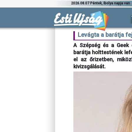
2026.08.07 Péntek, Ibolya napja van
Levágta a barátja fe
A Szépség és a Geek c
barátja holttestének lef
el az őrizetben, mikö
kivizsgálását.