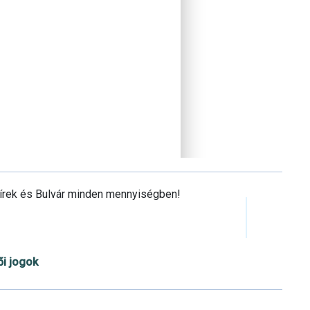
Hírek és Bulvár minden mennyiségben!
ői jogok
Cookie beállítások testre szabása