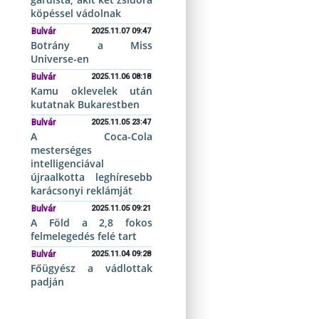
köpéssel vádolnak
Bulvár
2025.11.07 09:47
Botrány a Miss
Universe-en
Bulvár
2025.11.06 08:18
Kamu oklevelek után
kutatnak Bukarestben
Bulvár
2025.11.05 23:47
A Coca-Cola
mesterséges
intelligenciával
újraalkotta leghíresebb
karácsonyi reklámját
Bulvár
2025.11.05 09:21
A Föld a 2,8 fokos
felmelegedés felé tart
Bulvár
2025.11.04 09:28
Főügyész a vádlottak
padján