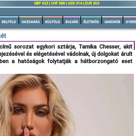
GBP 423 | CHF 388 | USD 314 | EUR 363
BELFÖLD
GAZDASÁG
KÜLFÖLD
BULVÁR
ÉLETMÓD
GARDRÓB
GYERE
jét
ímű sorozat egykori sztárja, Tamika Chesser, akit
ejezésével és elégetésével vádolnak, új dolgokat árult
zben a hatóságok folytatják a hátborzongató eset