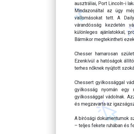
ausztráliai, Port Lincoln-i la
Mindazonáltal az ügy még
vallomásokat tett. A Dai
várandósság kezdetén vár
különleges ajánlatokkal, pr
Bármikor megtekintheti ezek
Chesser hamarosan szület
Ezenkívül a hatóságok állít
terhes nőknek nyújtott szo
Chessert gyilkossággal vádo
gyilkosság nyomán egy nő
gyilkossággal vádolnak. Az
és megzavarta az igazságsz
A bírósági dokumentumok sze
– teljes fekete ruhában és f