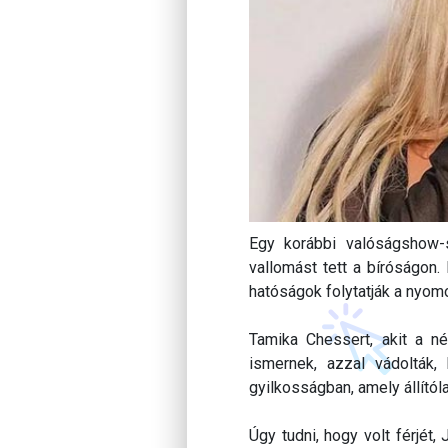
Egy korábbi valóságshow-sz
vallomást tett a bíróságo
hatóságok folytatják a nyom
Tamika Chessert, akit a n
ismernek, azzal vádolták,
gyilkosságban, amely állítól
Úgy tudni, hogy volt férjét,