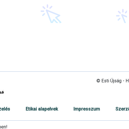
© Esti Újság - 
zelés
Etikai alapelvek
Impresszum
Szerz
ben!