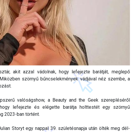
tár, akit azzal vádolnak, hogy lefejezte barátját, meglepő
n. Miközben szörnyű bűncselekmények vádjával néz szembe, a
ozást.
épszerű valóságshow, a Beauty and the Geek szerepléséről
 hogy lefejezte és elégette barátja holttestét egy szörnyű
ag 2023-ban történt.
 Julian Storyt egy nappal 39. születésnapja után ölték meg dél-