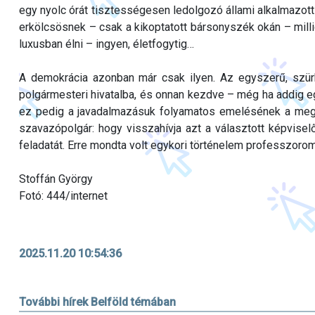
egy nyolc órát tisztességesen ledolgozó állami alkalmazott
erkölcsösnek – csak a kikoptatott bársonyszék okán – mill
luxusban élni – ingyen, életfogytig…
A demokrácia azonban már csak ilyen. Az egyszerű, szür
polgármesteri hivatalba, és onnan kezdve – még ha addig e
ez pedig a javadalmazásuk folyamatos emelésének a meg
szavazópolgár: hogy visszahívja azt a választott képviselő
feladatát. Erre mondta volt egykori történelem professzorom
Stoffán György
Fotó: 444/internet
2025.11.20 10:54:36
További hírek Belföld témában