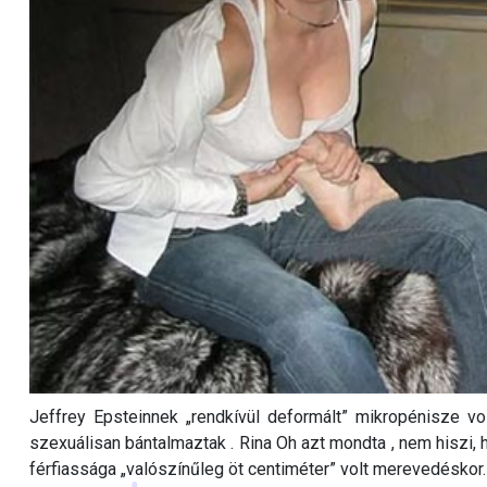
Jeffrey Epsteinnek „rendkívül deformált” mikropénisze volt
szexuálisan bántalmaztak . Rina Oh azt mondta , nem hiszi, 
férfiassága „valószínűleg öt centiméter” volt merevedéskor.