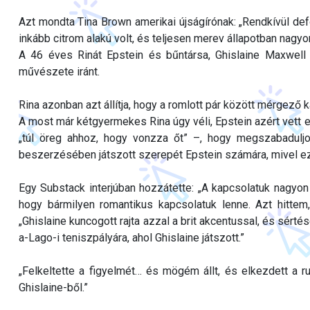
Azt mondta Tina Brown amerikai újságírónak: „Rendkívül defo
inkább citrom alakú volt, és teljesen merev állapotban nagyon
A 46 éves Rinát Epstein és bűntársa, Ghislaine Maxwell 
művészete iránt.
Rina azonban azt állítja, hogy a romlott pár között mérgező k
A most már kétgyermekes Rina úgy véli, Epstein azért vett e
„túl öreg ahhoz, hogy vonzza őt” –, hogy megszabaduljo
beszerzésében játszott szerepét Epstein számára, mivel ez
Egy Substack interjúban hozzátette: „A kapcsolatuk nagyon
hogy bármilyen romantikus kapcsolatuk lenne. Azt hittem,
„Ghislaine kuncogott rajta azzal a brit akcentussal, és sért
a-Lago-i teniszpályára, ahol Ghislaine játszott.”
„Felkeltette a figyelmét… és mögém állt, és elkezdett a r
Ghislaine-ből.”