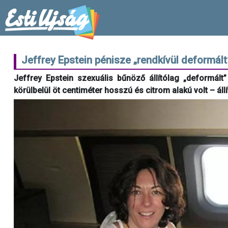
Jeffrey Epstein pénisze „rendkívül deformált”
Jeffrey Epstein szexuális bűnöző állítólag „deformál
körülbelül öt centiméter hosszú és citrom alakú volt – áll