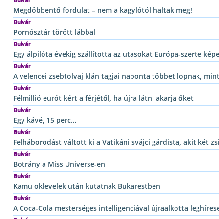
Bulvár
Megdöbbentő fordulat – nem a kagylótól haltak meg!
Bulvár
Pornósztár törött lábbal
Bulvár
Egy álpilóta évekig szállította az utasokat Európa-szerte képe
Bulvár
A velencei zsebtolvaj klán tagjai naponta többet lopnak, min
Bulvár
Félmillió eurót kért a férjétől, ha újra látni akarja őket
Bulvár
Egy kávé, 15 perc…
Bulvár
Felháborodást váltott ki a Vatikáni svájci gárdista, akit két 
Bulvár
Botrány a Miss Universe-en
Bulvár
Kamu oklevelek után kutatnak Bukarestben
Bulvár
A Coca-Cola mesterséges intelligenciával újraalkotta leghíre