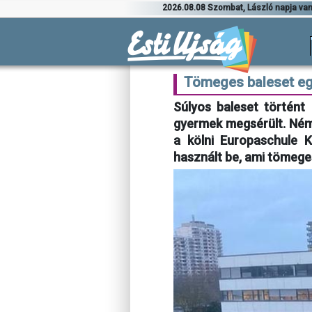
2026.08.08 Szombat, László napja va
Tömeges baleset eg
Súlyos baleset történt
gyermek megsérült. Ném
a kölni Europaschule K
használt be, ami tömege