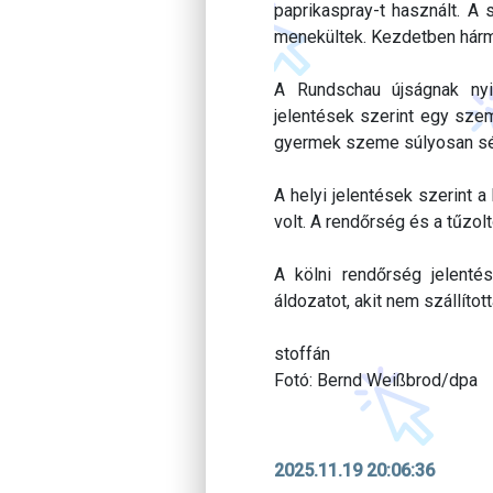
paprikaspray-t használt. A 
menekültek. Kezdetben hárma
A Rundschau újságnak nyi
jelentések szerint egy szem
gyermek szeme súlyosan sér
A helyi jelentések szerint 
volt. A rendőrség és a tűzol
A kölni rendőrség jelenté
áldozatot, akit nem szállítot
stoffán
Fotó: Bernd Weißbrod/dpa
2025.11.19 20:06:36