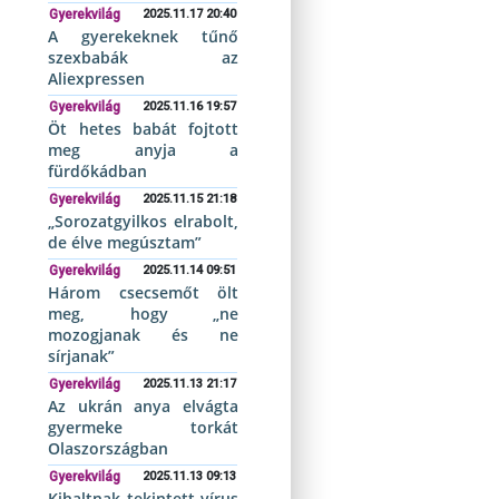
Gyerekvilág
2025.11.17 20:40
A gyerekeknek tűnő
szexbabák az
Aliexpressen
Gyerekvilág
2025.11.16 19:57
Öt hetes babát fojtott
meg anyja a
fürdőkádban
Gyerekvilág
2025.11.15 21:18
„Sorozatgyilkos elrabolt,
de élve megúsztam”
Gyerekvilág
2025.11.14 09:51
Három csecsemőt ölt
meg, hogy „ne
mozogjanak és ne
sírjanak”
Gyerekvilág
2025.11.13 21:17
Az ukrán anya elvágta
gyermeke torkát
Olaszországban
Gyerekvilág
2025.11.13 09:13
Kihaltnak tekintett vírus