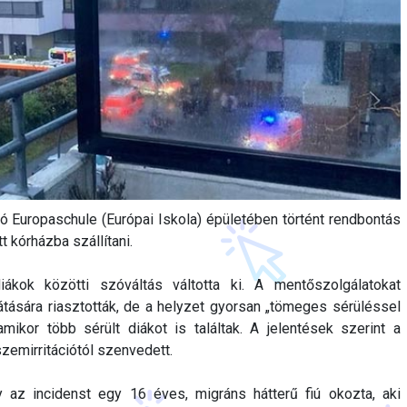
ató Europaschule (Európai Iskola) épületében történt rendbontás
t kórházba szállítani.
iákok közötti szóváltás váltotta ki. A mentőszolgálatokat
tására riasztották, de a helyzet gyorsan „tömeges sérüléssel
amikor több sérült diákot is találtak. A jelentések szerint a
emirritációtól szenvedett.
 az incidenst egy 16 éves, migráns hátterű fiú okozta, aki