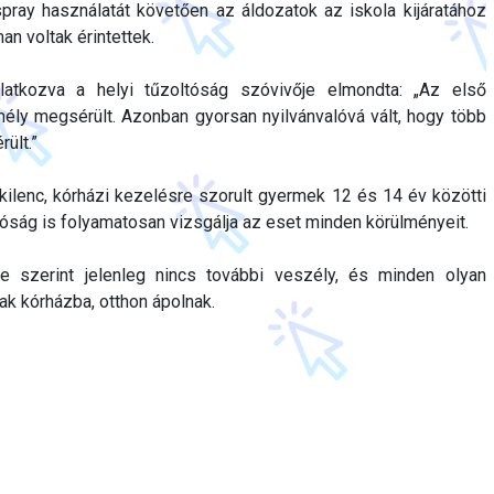
spray használatát követően az áldozatok az iskola kijáratához
n voltak érintettek.
latkozva a helyi tűzoltóság szóvivője elmondta: „Az első
ély megsérült. Azonban gyorsan nyilvánvalóvá vált, hogy több
ült.”
a kilenc, kórházi kezelésre szorult gyermek 12 és 14 év közötti
tóság is folyamatosan vizsgálja az eset minden körülményeit.
se szerint jelenleg nincs további veszély, és minden olyan
tak kórházba, otthon ápolnak.