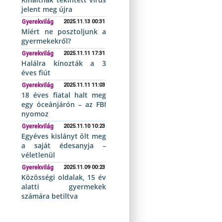
jelent meg újra
Gyerekvilág
2025.11.13 00:31
Miért ne posztoljunk a
gyermekekről?
Gyerekvilág
2025.11.11 17:31
Halálra kínozták a 3
éves fiút
Gyerekvilág
2025.11.11 11:03
18 éves fiatal halt meg
egy óceánjárón – az FBI
nyomoz
Gyerekvilág
2025.11.10 10:23
Egyéves kislányt ölt meg
a saját édesanyja –
véletlenül
Gyerekvilág
2025.11.09 00:23
Közösségi oldalak, 15 év
alatti gyermekek
számára betiltva