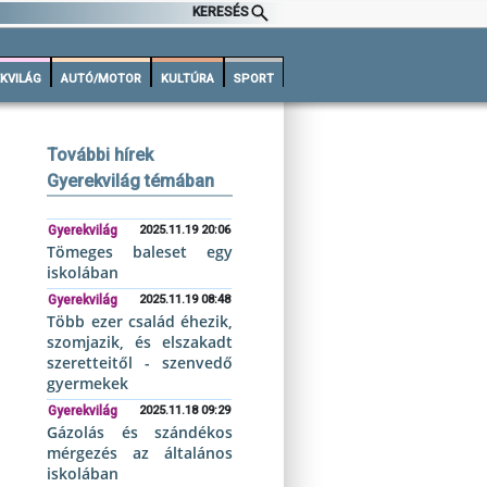
KERESÉS
KVILÁG
AUTÓ/MOTOR
KULTÚRA
SPORT
További hírek
Gyerekvilág témában
Gyerekvilág
2025.11.19 20:06
Tömeges baleset egy
iskolában
Gyerekvilág
2025.11.19 08:48
Több ezer család éhezik,
szomjazik, és elszakadt
szeretteitől - szenvedő
gyermekek
Gyerekvilág
2025.11.18 09:29
Gázolás és szándékos
mérgezés az általános
iskolában