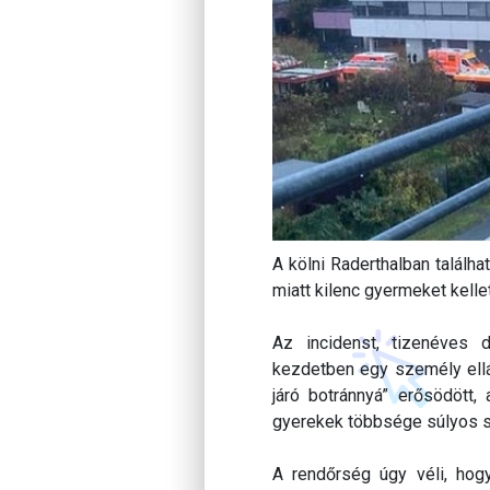
A kölni Raderthalban találh
miatt kilenc gyermeket kellet
Az incidenst, tizenéves d
kezdetben egy személy ellá
járó botránnyá” erősödött, 
gyerekek többsége súlyos sz
A rendőrség úgy véli, hogy