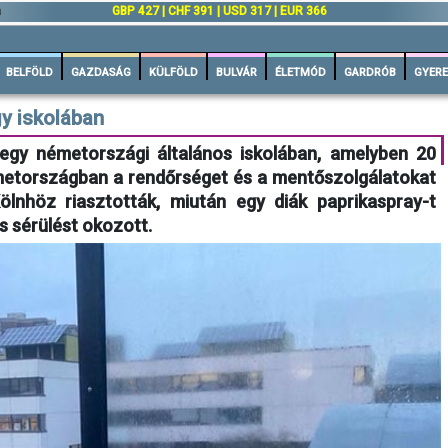
n
GBP 427 | CHF 391 | USD 317 | EUR 366
BELFÖLD
GAZDASÁG
KÜLFÖLD
BULVÁR
ÉLETMÓD
GARDRÓB
GYERE
y iskolában
 egy németországi általános iskolában, amelyben 20
etországban a rendőrséget és a mentőszolgálatokat
ölnhöz riasztották, miután egy diák paprikaspray-t
s sérülést okozott.