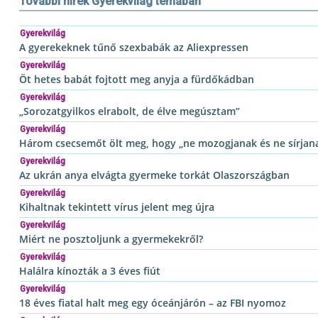
További hírek Gyerekvilág témában
Gyerekvilág
A gyerekeknek tűnő szexbabák az Aliexpressen
Gyerekvilág
Öt hetes babát fojtott meg anyja a fürdőkádban
Gyerekvilág
„Sorozatgyilkos elrabolt, de élve megúsztam”
Gyerekvilág
Három csecsemőt ölt meg, hogy „ne mozogjanak és ne sírjan
Gyerekvilág
Az ukrán anya elvágta gyermeke torkát Olaszországban
Gyerekvilág
Kihaltnak tekintett vírus jelent meg újra
Gyerekvilág
Miért ne posztoljunk a gyermekekről?
Gyerekvilág
Halálra kínozták a 3 éves fiút
Gyerekvilág
18 éves fiatal halt meg egy óceánjárón – az FBI nyomoz