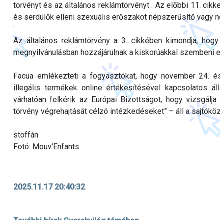
törvényt és az általános reklámtörvényt . Az előbbi 11. cikk
és serdülők elleni szexuális erőszakot népszerűsítő vagy no
Az általános reklámtörvény a 3. cikkében kimondja, hogy 
megnyilvánulásban hozzájárulnak a kiskorúakkal szembeni e
Facua emlékezteti a fogyasztókat, hogy november 24. é
illegális termékek online értékesítésével kapcsolatos ál
várhatóan felkérik az Európai Bizottságot, hogy vizsgálja 
törvény végrehajtását célzó intézkedéseket” – áll a sajtók
stoffán
Fotó: Mouv'Enfants
2025.11.17 20:40:32