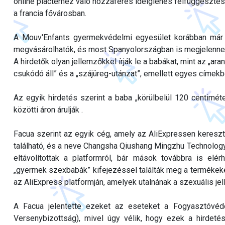
online piactérhez való hozzáférés ideiglenes felfüggesztésé
a francia fővárosban.
A Mouv'Enfants gyermekvédelmi egyesület korábban már 
megvásárolhatók, és most Spanyolországban is megjelennek
A hirdetők olyan jellemzőkkel írják le a babákat, mint az „arany
csukódó áll” és a „szájüreg-utánzat”, emellett egyes címekbe
Az egyik hirdetés szerint a baba „körülbelül 120 centimé
közötti áron árulják .
Facua szerint az egyik cég, amely az AliExpressen kereszt
található, és a neve Changsha Qiushang Mingzhu Technology C
eltávolítottak a platformról, bár mások továbbra is elér
„gyermek szexbabák” kifejezéssel találták meg a termékeket
az AliExpress platformján, amelyek utalnának a szexuális jel
A Facua jelentette ezeket az eseteket a Fogyasztóvé
Versenybizottság), mivel úgy vélik, hogy ezek a hirdeté