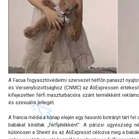
A Facua fogyasztóvédelmi szervezet hétfőn panaszt nyújto
és Versenybizottsághoz (CNMC) az AliExpressen értékesítet
kifejezetten férfi maszturbációra szánt termékként reklá
és szexuális jellegét.
A francia média a hónap elején egy hasonló botrányt tárt fel 
babákat kínáltak „férfijátékként”. A párizsi ügyészség 
különösen a Sheint és az AliExpresst célozva meg a babák 