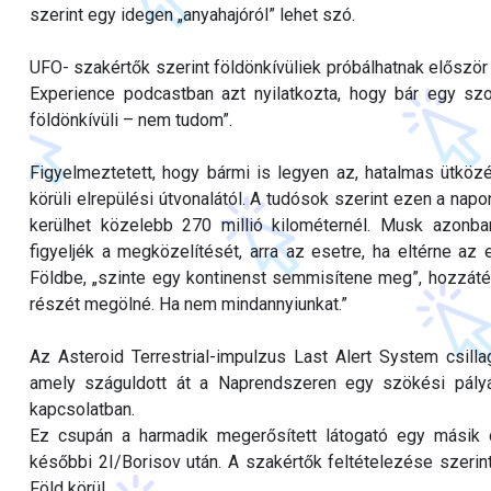
szerint egy idegen „anyahajóról” lehet szó.
UFO- szakértők szerint földönkívüliek próbálhatnak előszö
Experience podcastban azt nyilatkozta, hogy bár egy szok
földönkívüli – nem tudom”.
Figyelmeztetett, hogy bármi is legyen az, hatalmas ütközé
körüli elrepülési útvonalától. A tudósok szerint ezen a nap
kerülhet közelebb 270 millió kilométernél. Musk azonba
figyeljék a megközelítését, arra az esetre, ha eltérne az 
Földbe, „szinte egy kontinenst semmisítene meg”, hozzáté
részét megölné. Ha nem mindannyiunkat.”
Az Asteroid Terrestrial-impulzus Last Alert System csilla
amely száguldott át a Naprendszeren egy szökési pályán
kapcsolatban.
Ez csupán a harmadik megerősített látogató egy másik 
későbbi 2I/Borisov után. A szakértők feltételezése szerint
Föld körül.