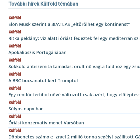
További hírek Külföld témában
Külföld
Elon Musk szerint a 3I/ATLAS „eltörölhet egy kontinenst”
Külföld
Ritka példány: víz alatti óriást fedeztek fel egy mediterrán szi
Külföld
Apokalipszis Portugáliában
Külföld
Sokkoló antiszemita támadás: őrült nő vágta földhöz egy zs
Külföld
A BBC bocsánatot kért Trumptól
Külföld
Egy rendőr férfiból nővé változott csak azért, hogy előléptes
Külföld
Súlyos napvihar
Külföld
Óriási konzervatív menet Varsóban
Külföld
Döbbenetes számok: Izrael 2 millió tonna segélyt szállított G