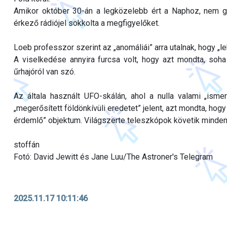
Amikor október 30-án a legközelebb ért a Naphoz, nem gr
érkező rádiójel sokkolta a megfigyelőket.
Loeb professzor szerint az „anomáliái” arra utalnak, hogy „le
A viselkedése annyira furcsa volt, hogy azt mondta, soha
űrhajóról van szó.
Az általa használt UFO-skálán, ahol a nulla valami „ism
„megerősített földönkívüli eredetet” jelent, azt mondta, hog
érdemlő” objektum. Világszerte teleszkópok követik minden
stoffán
Fotó: David Jewitt és Jane Luu/The Astroner's Telegram
2025.11.17 10:11:46