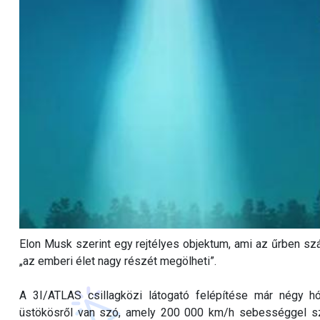
Elon Musk szerint egy rejtélyes objektum, ami az űrben szágu
„az emberi élet nagy részét megölheti”.
A 3I/ATLAS csillagközi látogató felépítése már négy hó
üstökösről van szó, amely 200 000 km/h sebességgel szá