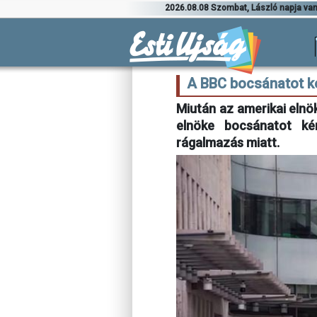
2026.08.08 Szombat, László napja va
A BBC bocsánatot k
Miután az amerikai elnö
elnöke bocsánatot kér
rágalmazás miatt.