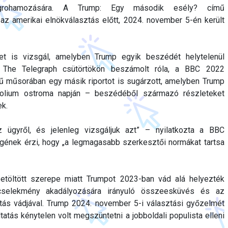
grohamozására. A Trump: Egy második esély? című
az amerikai elnökválasztás előtt, 2024. november 5-én került
 is vizsgál, amelyben Trump egyik beszédét helytelenül
a The Telegraph csütörtökön beszámolt róla, a BBC 2022
ű műsorában egy másik riportot is sugárzott, amelyben Trump
itolium ostroma napján – beszédéből származó részleteket
ek.
z ügyről, és jelenleg vizsgáljuk azt” – nyilatkozta a BBC
gének érzi, hogy „a legmagasabb szerkesztői normákat tartsa
etöltött szerepe miatt Trumpot 2023-ban vád alá helyezték
 cselekmény akadályozására irányuló összeesküvés és az
ítás vádjával. Trump 2024. november 5-i választási győzelmét
atás kénytelen volt megszüntetni a jobboldali populista elleni