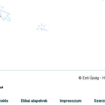
y
© Esti Újság - 
zelés
Etikai alapelvek
Impresszum
Szerz