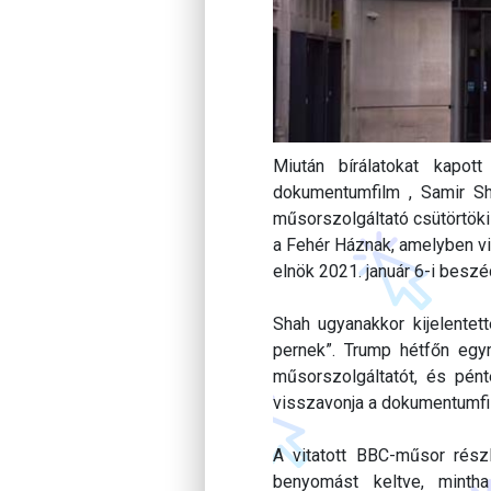
Miután bírálatokat kapot
dokumentumfilm , Samir Sh
műsorszolgáltató csütörtöki
a Fehér Háznak, amelyben vi
elnök 2021. január 6-i besz
Shah ugyanakkor kijelentett
pernek”. Trump hétfőn egym
műsorszolgáltatót, és pént
visszavonja a dokumentumfi
A vitatott BBC-műsor rész
benyomást keltve, mintha