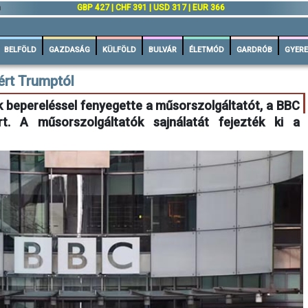
n
GBP 427 | CHF 391 | USD 317 | EUR 366
BELFÖLD
GAZDASÁG
KÜLFÖLD
BULVÁR
ÉLETMÓD
GARDRÓB
GYERE
ért Trumptól
k bepereléssel fenyegette a műsorszolgáltatót, a BBC
t. A műsorszolgáltatók sajnálatát fejezték ki a