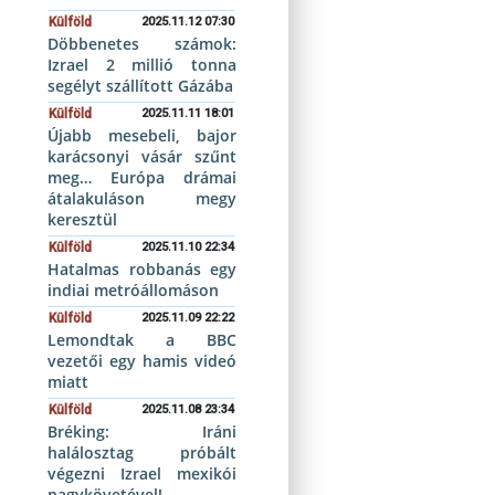
Külföld
2025.11.12 07:30
Döbbenetes számok:
Izrael 2 millió tonna
segélyt szállított Gázába
Külföld
2025.11.11 18:01
Újabb mesebeli, bajor
karácsonyi vásár szűnt
meg… Európa drámai
átalakuláson megy
keresztül
Külföld
2025.11.10 22:34
Hatalmas robbanás egy
indiai metróállomáson
Külföld
2025.11.09 22:22
Lemondtak a BBC
vezetői egy hamis videó
miatt
Külföld
2025.11.08 23:34
Bréking: Iráni
halálosztag próbált
végezni Izrael mexikói
nagykövetével!