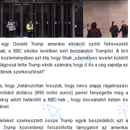
t egy Donald Trump amerikai elnökről szóló félrevezető
ah, a BBC elnöke levélben kért bocsánatot Trumptól. A brit
 közleményében azt írta, hogy Shah „személyes levelet küldött
lágossá tette Trump elnök számára, hogy ő és a cég sajnálja az
édének szerkesztését”.
e, hogy „határozottan hisszük, hogy nincs alapja rágalmazási
illiárd dolláros (890 millió eurós) perrel fenyegette meg a
ekig adott határidőt a BBC-nek , hogy bocsánatot kérjen és
lmet.
leteket szerkesztett össze Trump egyik beszédéből, azt a
 Trump közvetlenül felszólította támogatóit az amerikai