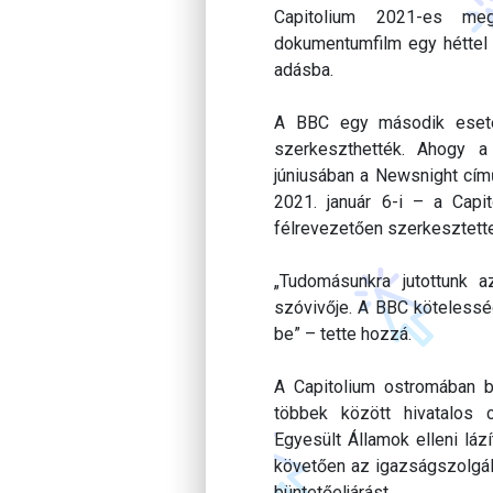
Capitolium 2021-es me
dokumentumfilm egy héttel 
adásba.
A BBC egy második esetet
szerkeszthették. Ahogy 
júniusában a Newsnight cím
2021. január 6-i – a Cap
félrevezetően szerkesztett
„Tudomásunkra jutottunk a
szóvivője. A BBC kötelessé
be” – tette hozzá.
A Capitolium ostromában b
többek között hivatalos
Egyesült Államok elleni láz
követően az igazságszolgált
büntetőeljárást.