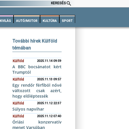
KERESÉS
KVILÁG
AUTÓ/MOTOR
KULTÚRA
SPORT
További hírek Külföld
témában
Külföld
2025.11.14 09:59
A BBC bocsánatot kért
Trumptól
Külföld
2025.11.13 09:57
Egy rendőr férfiból nővé
változott csak azért,
hogy előléptessék
Külföld
2025.11.12 22:37
Súlyos napvihar
Külföld
2025.11.12 07:40
Óriási konzervatív
menet Varsóban