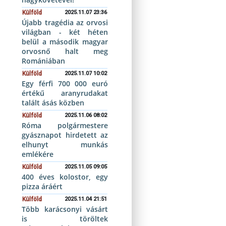
Külföld
2025.11.07 23:36
Újabb tragédia az orvosi
világban - két héten
belül a második magyar
orvosnő halt meg
Romániában
Külföld
2025.11.07 10:02
Egy férfi 700 000 euró
értékű aranyrudakat
talált ásás közben
Külföld
2025.11.06 08:02
Róma polgármestere
gyásznapot hirdetett az
elhunyt munkás
emlékére
Külföld
2025.11.05 09:05
400 éves kolostor, egy
pizza áráért
Külföld
2025.11.04 21:51
Több karácsonyi vásárt
is töröltek