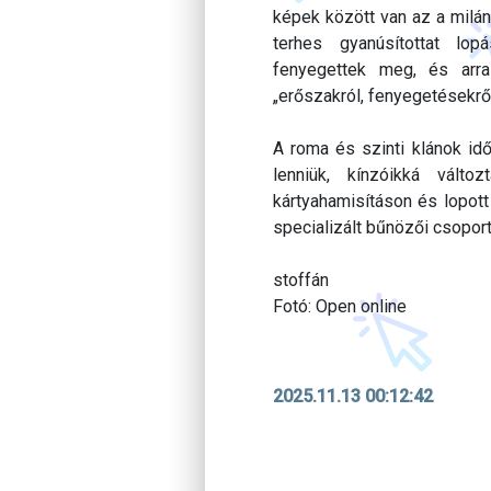
képek között van az a milán
terhes gyanúsítottat lopá
fenyegettek meg, és arr
„erőszakról, fenyegetésekrő
A roma és szinti klánok idő
lenniük, kínzóikká válto
kártyahamisításon és lopott
specializált bűnözői csoport
stoffán
Fotó: Open online
2025.11.13 00:12:42