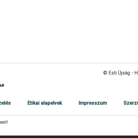
© Esti Újság - 
zelés
Etikai alapelvek
Impresszum
Szerz
ben!