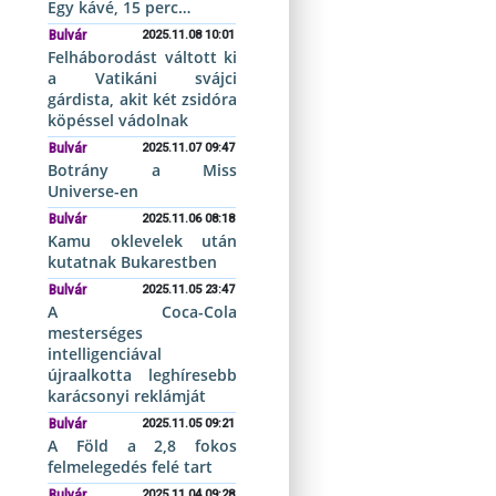
Egy kávé, 15 perc…
Bulvár
2025.11.08 10:01
Felháborodást váltott ki
a Vatikáni svájci
gárdista, akit két zsidóra
köpéssel vádolnak
Bulvár
2025.11.07 09:47
Botrány a Miss
Universe-en
Bulvár
2025.11.06 08:18
Kamu oklevelek után
kutatnak Bukarestben
Bulvár
2025.11.05 23:47
A Coca-Cola
mesterséges
intelligenciával
újraalkotta leghíresebb
karácsonyi reklámját
Bulvár
2025.11.05 09:21
A Föld a 2,8 fokos
felmelegedés felé tart
Bulvár
2025.11.04 09:28