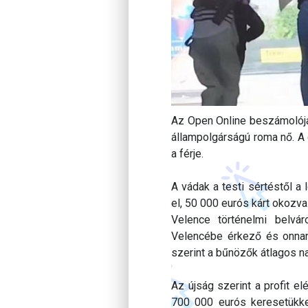
Az Open Online beszámolója 
állampolgárságú roma nő. A 
a férje.
A vádak a testi sértéstől a
el, 50 000 eurós kárt okozv
Velence történelmi belvá
Velencébe érkező és onnan
szerint a bűnözők átlagos na
Az újság szerint a profit el
700 000 eurós keresetükke