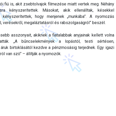
ói fiú is, akit zsebtolvajok filmezése miatt vertek meg. Néhány
sra kényszerítettek. Másokat, akik ellenálltak, késekkel
a kényszerítettek, hogy menjenek „munkába”. A nyomozás
l, verésekről, megaláztatásról és rabszolgaságról” beszél.
sebb asszonyait, akiknek a fiatalabbak anyjainak kellett volna
ztatták. „A bűncselekmények a lopástól, testi sértésen,
 áruk birtoklásától kezdve a pénzmosásig terjednek. Egy igazi
ról van szó” – állítják a nyomozók.