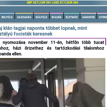
n
GBP 427 | CHF 391 | USD 317 | EUR 366
BELFÖLD
GAZDASÁG
KÜLFÖLD
BULVÁR
ÉLETMÓD
GARDRÓB
GYERE
j klán tagjai naponta többet lopnak, mint
ztályú focisták keresnek
g nyomozása november 11-én, hétfőn több tucat
shoz, házi őrizethez és tartózkodási tilalomhoz
banda ellen.