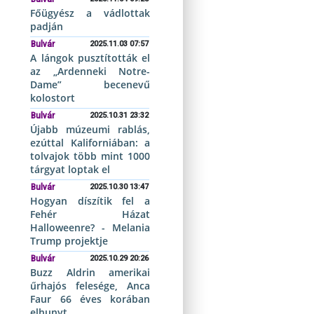
Főügyész a vádlottak
padján
Bulvár
2025.11.03 07:57
A lángok pusztították el
az „Ardenneki Notre-
Dame” becenevű
kolostort
Bulvár
2025.10.31 23:32
Újabb múzeumi rablás,
ezúttal Kaliforniában: a
tolvajok több mint 1000
tárgyat loptak el
Bulvár
2025.10.30 13:47
Hogyan díszítik fel a
Fehér Házat
Halloweenre? - Melania
Trump projektje
Bulvár
2025.10.29 20:26
Buzz Aldrin amerikai
űrhajós felesége, Anca
Faur 66 éves korában
elhunyt