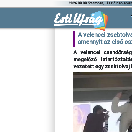
2026.08.08 Szombat, László napja va
A velencei zsebtolva
amennyit az első os
A velencei csendőrsé
megelőző letartóztatá
vezetett egy zsebtolvaj 