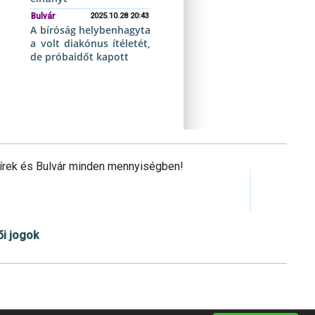
Bulvár
2025.10.28 20:43
A bíróság helybenhagyta
a volt diakónus ítéletét,
de próbaidőt kapott
Hírek és Bulvár minden mennyiségben!
ői jogok
Cookie beállítások testre szabása