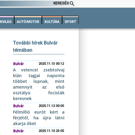
KERESÉS
KVILÁG
AUTÓ/MOTOR
KULTÚRA
SPORT
További hírek Bulvár
témában
Bulvár
2025.11.13 00:12
A velencei zsebtolvaj
klán tagjai naponta
többet lopnak, mint
amennyit az első
osztályú focisták
keresnek
Bulvár
2025.11.12 00:05
Félmillió eurót kért a
férjétől, ha újra látni
akarja őket
Bulvár
2025.11.10 23:05