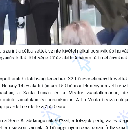
szerint a célba vettek szinte kivétel nélkül bosnyák és horvát
gyanúsítottak többsége 27 év alatti. A három férfi néhányuknak
 lopott áruk birtoklásáig terjednek. 32 bűncselekményt követtek
a. Néhány 14 év alatti bűntárs 150 bűncselekményben vett részt
rosában, a Santa Lucián és a Mestre vasútállomáson, de
 induló vonatokon és buszokon is. A La Verità beszámolója
pi jövedelme elérte a 2500 eurót.
éri a Serie A labdarúgóinak 90%-át, a tolvajok pedig az év végi
l a csúcson vannak. A bűnügyi nyomozás során felhasznált