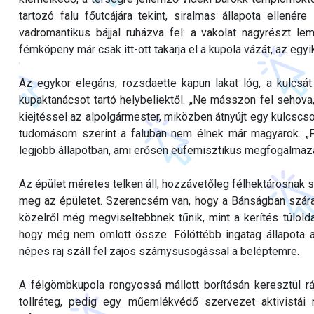
tartozó falu főutcájára tekint, siralmas állapota ellené
vadromantikus bájjal ruházva fel: a vakolat nagyrészt lem
fémköpeny már csak itt-ott takarja el a kupola vázát, az egyi
Az egykor elegáns, rozsdaette kapun lakat lóg, a kulcsá
kupaktanácsot tartó helybeliektől. „Ne másszon fel sehova
kiejtéssel az alpolgármester, miközben átnyújt egy kulcs
tudomásom szerint a faluban nem élnek már magyarok. „Fé
legjobb állapotban, ami erősen eufemisztikus megfogalmazá
Az épület méretes telken áll, hozzávetőleg félhektárosnak 
meg az épületet. Szerencsém van, hogy a Bánságban szára
közelről még megviseltebbnek tűnik, mint a kerítés túlol
hogy még nem omlott össze. Fölöttébb ingatag állapota 
népes raj száll fel zajos szárnysusogással a beléptemre.
A félgömbkupola rongyossá mállott borításán keresztül rá
tollréteg, pedig egy műemlékvédő szervezet aktivistái 