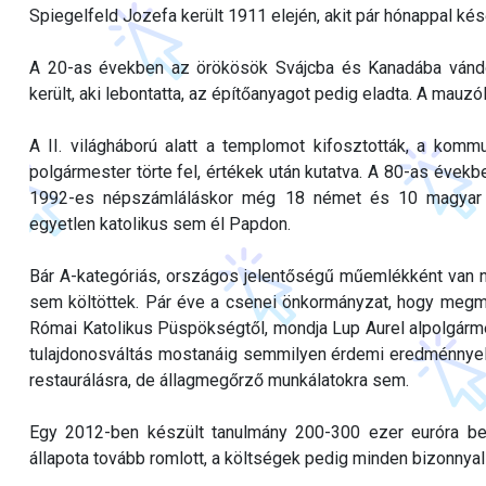
Spiegelfeld Jozefa került 1911 elején, akit pár hónappal kés
A 20-as években az örökösök Svájcba és Kanadába vándo
került, aki lebontatta, az építőanyagot pedig eladta. A mau
A II. világháború alatt a templomot kifosztották, a komm
polgármester törte fel, értékek után kutatva. A 80-as éve
1992-es népszámláláskor még 18 német és 10 magyar la
egyetlen katolikus sem él Papdon.
Bár A-kategóriás, országos jelentőségű műemlékként van n
sem költöttek. Pár éve a csenei önkormányzat, hogy megm
Római Katolikus Püspökségtől, mondja Lup Aurel alpolgárme
tulajdonosváltás mostanáig semmilyen érdemi eredménnyel
restaurálásra, de állagmegőrző munkálatokra sem.
Egy 2012-ben készült tanulmány 200-300 ezer euróra bec
állapota tovább romlott, a költségek pedig minden bizonnyal