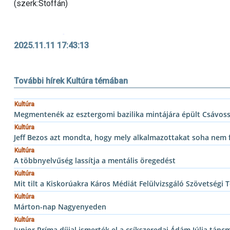
(szerk:Stoffán)
2025.11.11 17:43:13
További hírek Kultúra témában
Kultúra
Megmentenék az esztergomi bazilika mintájára épült Csávo
Kultúra
Jeff Bezos azt mondta, hogy mely alkalmazottakat soha nem fo
Kultúra
A többnyelvűség lassítja a mentális öregedést
Kultúra
Mit tilt a Kiskorúakra Káros Médiát Felülvizsgáló Szövetségi T
Kultúra
Márton-nap Nagyenyeden
Kultúra
Junior Príma díjjal ismerték el a csíkszeredai Ádám Júlia tán