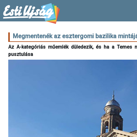
Megmentenék az esztergomi bazilika mintá
Az A-kategóriás műemlék düledezik, és ha a Temes m
pusztulása