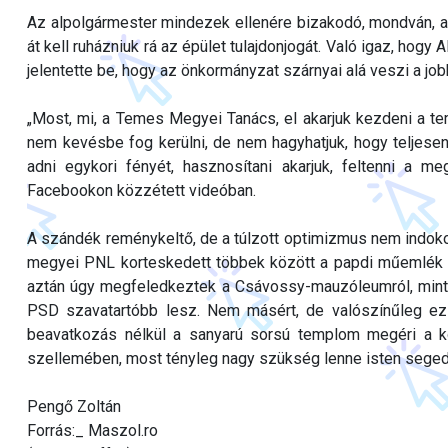
Az alpolgármester mindezek ellenére bizakodó, mondván,
át kell ruházniuk rá az épület tulajdonjogát. Való igaz, ho
jelentette be, hogy az önkormányzat szárnyai alá veszi a 
„Most, mi, a Temes Megyei Tanács, el akarjuk kezdeni a tem
nem kevésbe fog kerülni, de nem hagyhatjuk, hogy teljese
adni egykori fényét, hasznosítani akarjuk, feltenni a m
Facebookon közzétett videóban.
A szándék reménykeltő, de a túlzott optimizmus nem indok
megyei PNL korteskedett többek között a papdi műemlék m
aztán úgy megfeledkeztek a Csávossy-mauzóleumról, minth
PSD szavatartóbb lesz. Nem másért, de valószínűleg ez
beavatkozás nélkül a sanyarú sorsú templom megéri a kö
szellemében, most tényleg nagy szükség lenne isten sege
Pengő Zoltán
Forrás:_ Maszol.ro