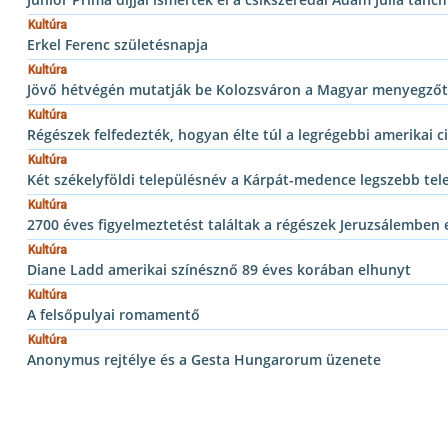
Kultúra
Erkel Ferenc születésnapja
Kultúra
Jövő hétvégén mutatják be Kolozsváron a Magyar menyegzőt
Kultúra
Régészek felfedezték, hogyan élte túl a legrégebbi amerikai ci
Kultúra
Két székelyföldi településnév a Kárpát-medence legszebb tel
Kultúra
2700 éves figyelmeztetést találtak a régészek Jeruzsálemben
Kultúra
Diane Ladd amerikai színésznő 89 éves korában elhunyt
Kultúra
A felsőpulyai romamentő
Kultúra
Anonymus rejtélye és a Gesta Hungarorum üzenete