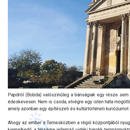
Papdról (Bobda) valószínűleg a bánságiak egy része sem h
édeskevesen. Nem is csoda, elvégre egy isten háta mögötti
amely azonban egy építészeti és kultúrtörténeti kuriózumot r
Ahogy az ember a Temesközben a régió központjából nyugat f
kiemelkedő, a térségre jellemző vidéki barokk templomok