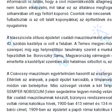
információt is találni, hogy a civil műemlékvédők állagme
nem tudom elképzelni, mit takar ez az általános megfogal
sírkamrában ott egy feltört koporsó. Csontok már nincsenek a
futballoztak is az ott talált koponyákkal, az építtetőnek 
nyugalomra.
A klasszicista stílusú épületet családi mauzóleumként emel
42 szobás kastélya is volt a faluban. A Temes megyei 
szerepel, míg egy helyreállítási tanulmány szerint a mun
fejeződtek be. Borovszky Samu, Magyarország vármegyéi és
emeltette a kastéllyal szemben álló hatalmas sírboltot is, az
A Csávossy-mauzóleum egyértelműen hasonlít az esztergomi 
Eltérőek az arányaik, a papdi épület karcsúbb, a timpanon
módon van beleépítve. Más szöveget véstek a két ti
SEMPER NOBISCUM (Isten segedelme legyen mindig velünk) f
Bár családi mauzóleumnak készült, bizonyos rendszeress
voltak római katolikus hívek, 1900-ban 413 német és 134 m
bárói címet, 1909-ben az épületet a papdi római katolikus