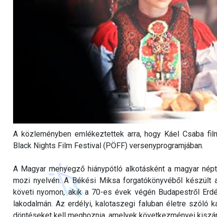
A közleményben emlékeztettek arra, hogy Káel Csaba filmj
Black Nights Film Festival (PÖFF) versenyprogramjában.
A Magyar menyegző hiánypótló alkotásként a magyar néptá
mozi nyelvén. A Békési Miksa forgatókönyvéből készült al
követi nyomon, akik a 70-es évek végén Budapestről Erd
lakodalmán. Az erdélyi, kalotaszegi faluban életre szóló 
döntéseket kell meghoznia, amelyek következményei kiszámít