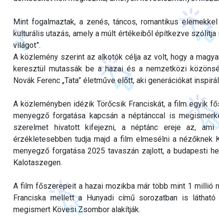
Mint fogalmaztak, a zenés, táncos, romantikus elemekkel
kulturális utazás, amely a múlt értékeiből építkezve szólítja
világot”.
A közlemény szerint az alkotók célja az volt, hogy a mag
keresztül mutassák be a hazai és a nemzetközi közönség
Novák Ferenc „Tata” életműve előtt, aki generációkat inspir
A közleményben idézik Törőcsik Franciskát, a film egyik fő
menyegző forgatása kapcsán a néptánccal is megismerked
szerelmet hivatott kifejezni, a néptánc ereje az, am
érzékletesebben tudja majd a film elmesélni a nézőknek 
menyegző forgatása 2025 tavaszán zajlott, a budapesti hel
Kalotaszegen.
A film főszerepeit a hazai mozikba már több mint 1 millió 
Franciska mellett a Hunyadi című sorozatban is látha
megismert Kövesi Zsombor alakítják.