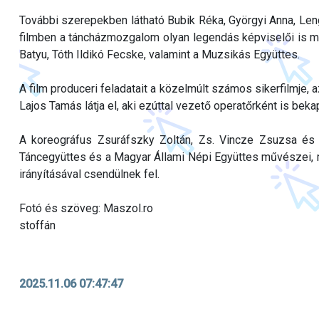
További szerepekben látható Bubik Réka, Györgyi Anna, Leng
filmben a táncházmozgalom olyan legendás képviselői is m
Batyu, Tóth Ildikó Fecske, valamint a Muzsikás Együttes.
A film produceri feladatait a közelmúlt számos sikerfilmje
Lajos Tamás látja el, aki ezúttal vezető operatőrként is bek
A koreográfus Zsuráfszky Zoltán, Zs. Vincze Zsuzsa és
Táncegyüttes és a Magyar Állami Népi Együttes művészei, 
irányításával csendülnek fel.
Fotó és szöveg: Maszol.ro
stoffán
2025.11.06 07:47:47