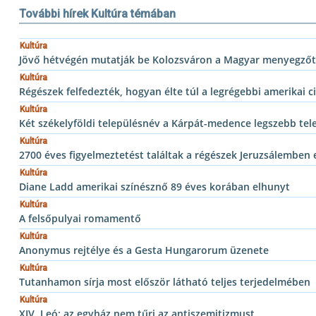
További hírek Kultúra témában
Kultúra
Jövő hétvégén mutatják be Kolozsváron a Magyar menyegzőt
Kultúra
Régészek felfedezték, hogyan élte túl a legrégebbi amerikai ci
Kultúra
Két székelyföldi településnév a Kárpát-medence legszebb tel
Kultúra
2700 éves figyelmeztetést találtak a régészek Jeruzsálemben
Kultúra
Diane Ladd amerikai színésznő 89 éves korában elhunyt
Kultúra
A felsőpulyai romamentő
Kultúra
Anonymus rejtélye és a Gesta Hungarorum üzenete
Kultúra
Tutanhamon sírja most először látható teljes terjedelmében
Kultúra
XIV. Leó: az egyház nem tűri az antiszemitizmust