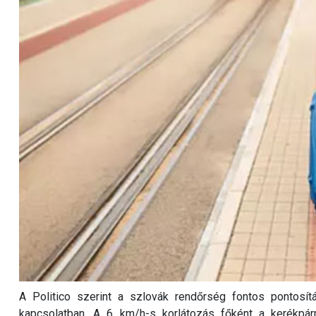
A Politico szerint a szlovák rendőrség fontos pontosít
kapcsolatban. A 6 km/h-s korlátozás főként a kerékpárra