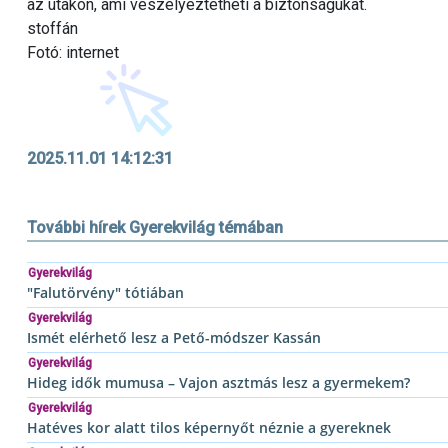
az utakon, ami veszélyeztetheti a biztonságukat.
stoffán
Fotó: internet
2025.11.01 14:12:31
További hírek Gyerekvilág témában
Gyerekvilág
"Falutörvény" tótiában
Gyerekvilág
Ismét elérhető lesz a Pető-módszer Kassán
Gyerekvilág
Hideg idők mumusa – Vajon asztmás lesz a gyermekem?
Gyerekvilág
Hatéves kor alatt tilos képernyőt néznie a gyereknek