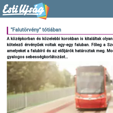
"Falutörvény" tótiában
A középkorban és közelebbi korokban is kitaláltak olya
kötelező érvényűek voltak egy-egy faluban. Főleg a Sz
amelyeket a falubíró és az előljárók határoztak meg. Mos
gyalogos sebességkorlátozást…