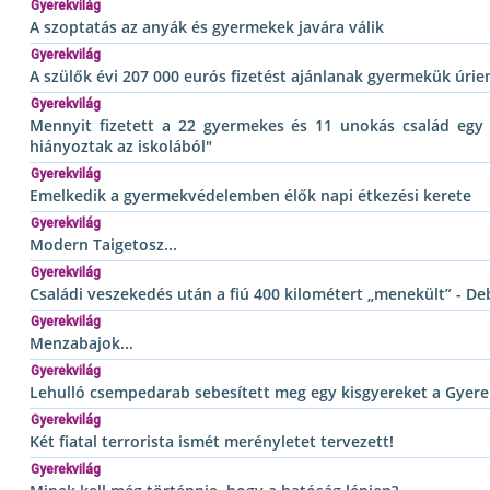
Gyerekvilág
A szoptatás az anyák és gyermekek javára válik
Gyerekvilág
A szülők évi 207 000 eurós fizetést ajánlanak gyermekük úri
Gyerekvilág
Mennyit fizetett a 22 gyermekes és 11 unokás család egy D
hiányoztak az iskolából"
Gyerekvilág
Emelkedik a gyermekvédelemben élők napi étkezési kerete
Gyerekvilág
Modern Taigetosz...
Gyerekvilág
Családi veszekedés után a fiú 400 kilométert „menekült” - De
Gyerekvilág
Menzabajok...
Gyerekvilág
Lehulló csempedarab sebesített meg egy kisgyereket a Gyer
Gyerekvilág
Két fiatal terrorista ismét merényletet tervezett!
Gyerekvilág