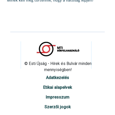
Minek kell még történnie, hogy a hatóság lépjen?
© Esti Újság - Hírek és Bulvár minden
mennyiségben!
Adatkezelés
Etikai alapelvek
Impresszum
Szerzői jogok