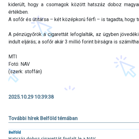
kiderült, hogy a csomagok között hatszáz doboz magyar zá
értékben.
A sofőr és útitársa – két középkorú férfi – is tagadta, hogy 
A pénzügyőrök a cigarettát lefoglalták, az ügyben jövedé
indult eljárás; a sofőr akár 3 millió forint bírságra is számíthat
MTI
Fotó: NAV
(szerk: stoffán)
2025.10.29 10:39:38
További hírek Belföld témában
Belföld
Hatszáz doboz cigarettát foglalt le a NAV