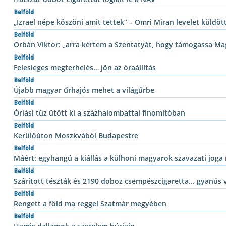
Belföld
„Izrael népe köszöni amit tettek” – Omri Miran levelet küld
Belföld
Orbán Viktor: „arra kértem a Szentatyát, hogy támogassa Mag
Belföld
Felesleges megterhelés… jön az óraállítás
Belföld
Újabb magyar űrhajós mehet a világűrbe
Belföld
Óriási tűz ütött ki a százhalombattai finomítóban
Belföld
Kerülőúton Moszkvából Budapestre
Belföld
Máért: egyhangú a kiállás a külhoni magyarok szavazati joga 
Belföld
Szárított tészták és 2190 doboz csempészcigaretta... gyanús v
Belföld
Rengett a föld ma reggel Szatmár megyében
Belföld