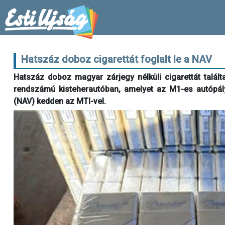
Hatszáz doboz cigarettát foglalt le a NAV
Hatszáz doboz magyar zárjegy nélküli cigarettát talál
rendszámú kisteherautóban, amelyet az M1-es autópály
(NAV) kedden az MTI-vel.