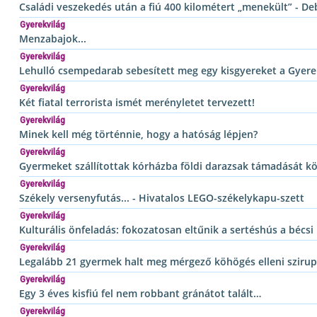
Családi veszekedés után a fiú 400 kilométert „menekült” - De
Gyerekvilág
Menzabajok...
Gyerekvilág
Lehulló csempedarab sebesített meg egy kisgyereket a Gyer
Gyerekvilág
Két fiatal terrorista ismét merényletet tervezett!
Gyerekvilág
Minek kell még történnie, hogy a hatóság lépjen?
Gyerekvilág
Gyermeket szállítottak kórházba földi darazsak támadását k
Gyerekvilág
Székely versenyfutás... - Hivatalos LEGO-székelykapu-szett
Gyerekvilág
Kulturális önfeladás: fokozatosan eltűnik a sertéshús a bécsi
Gyerekvilág
Legalább 21 gyermek halt meg mérgező köhögés elleni szirup
Gyerekvilág
Egy 3 éves kisfiú fel nem robbant gránátot talált…
Gyerekvilág