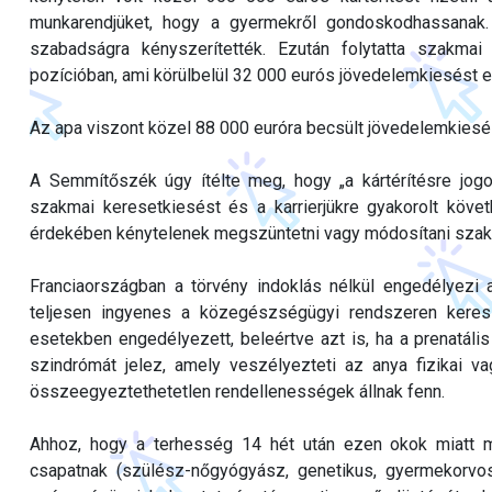
munkarendjüket, hogy a gyermekről gondoskodhassanak.
szabadságra kényszerítették. Ezután folytatta szakm
pozícióban, ami körülbelül 32 000 eurós jövedelemkiesést 
Az apa viszont közel 88 000 euróra becsült jövedelemkiesés
A Semmítőszék úgy ítélte meg, hogy „a kártérítésre jogos
szakmai keresetkiesést és a karrierjükre gyakorolt köv
érdekében kénytelenek megszüntetni vagy módosítani szak
Franciaországban a törvény indoklás nélkül engedélyezi 
teljesen ingyenes a közegészségügyi rendszeren keres
esetekben engedélyezett, beleértve azt is, ha a prenatál
szindrómát jelez, amely veszélyezteti az anya fizikai v
összeegyeztethetetlen rendellenességek állnak fenn.
Ahhoz, hogy a terhesség 14 hét után ezen okok miatt meg
csapatnak (szülész-nőgyógyász, genetikus, gyermekorvos