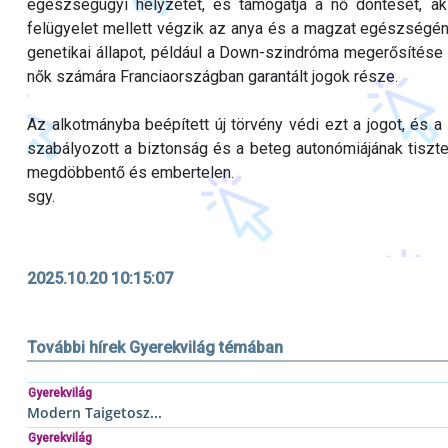
egészségügyi helyzetet, és támogatja a nő döntését, aki
felügyelet mellett végzik az anya és a magzat egészségé
genetikai állapot, például a Down-szindróma megerősítése ut
nők számára Franciaországban garantált jogok része.
Az alkotmányba beépített új törvény védi ezt a jogot, és a
szabályozott a biztonság és a beteg autonómiájának tiszte
megdöbbentő és embertelen.
sgy.
2025.10.20 10:15:07
További hírek Gyerekvilág témában
Gyerekvilág
Modern Taigetosz...
Gyerekvilág