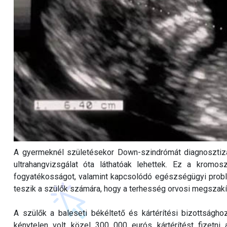
A gyermeknél születésekor Down-szindrómát diagnosztizál
ultrahangvizsgálat óta láthatóak lehettek. Ez a kromo
fogyatékosságot, valamint kapcsolódó egészségügyi probl
teszik a szülők számára, hogy a terhesség orvosi megszakítá
A szülők a baleseti békéltető és kártérítési bizottsághoz
kénytelen volt közel 300 000 eurós kártérítést fizetni 